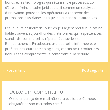
bonus et les technologies qui sécurisent le processus. Loin
d’être un frein, le cadre juridique agit comme un catalyseur
d’innovation, poussant les opérateurs à concevoir des
promotions plus claires, plus justes et donc plus attractives.
Les joueurs désireux de jouer en jeu argent réel sur un casino
fiable trouvent aujourd’hui des plateformes qui respectent ces
standards, comme celles répertoriées sur le site
Bonjourathènes. En adoptant une approche informée et en
profitant des outils technologiques, chacun peut profiter des
bonus sans compromettre la conformité ni la sécurité.
←
Post anterior
Post seguinte
→
Deixe um comentário
O seu endereço de e-mail não será publicado.
Campos
obrigatórios são marcados com
*