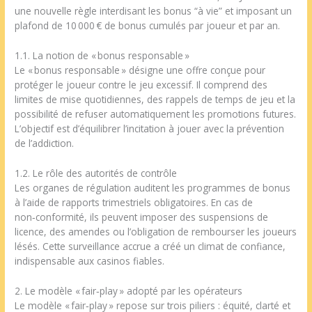
une nouvelle règle interdisant les bonus “à vie” et imposant un
plafond de 10 000 € de bonus cumulés par joueur et par an.
1.1. La notion de « bonus responsable »
Le « bonus responsable » désigne une offre conçue pour
protéger le joueur contre le jeu excessif. Il comprend des
limites de mise quotidiennes, des rappels de temps de jeu et la
possibilité de refuser automatiquement les promotions futures.
L’objectif est d’équilibrer l’incitation à jouer avec la prévention
de l’addiction.
1.2. Le rôle des autorités de contrôle
Les organes de régulation auditent les programmes de bonus
à l’aide de rapports trimestriels obligatoires. En cas de
non‑conformité, ils peuvent imposer des suspensions de
licence, des amendes ou l’obligation de rembourser les joueurs
lésés. Cette surveillance accrue a créé un climat de confiance,
indispensable aux casinos fiables.
2. Le modèle « fair‑play » adopté par les opérateurs
Le modèle « fair‑play » repose sur trois piliers : équité, clarté et