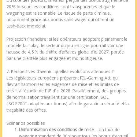
Du côté des joueurs, la valeur perçue des bonus augmente de
20 % lorsque les conditions sont transparentes et que le
wagering est raisonnable. Le risque de perte diminue,
notamment grâce aux bonus sans wager qui offrent un
cash‑back immédiat.
Projection financière : si les opérateurs adoptent pleinement le
modèle fair‑play, le secteur du jeu en ligne pourrait voir une
hausse de 4,5 % du chiffre d’affaires global d’ici 2027, portée
par une clientèle plus engagée et moins litigieuse.
7. Perspectives d’avenir : quelles évolutions attendues ?
Les législateurs européens préparent l’EU‑Gaming Act, qui
devrait harmoniser les exigences de mise et les limites de
retrait à l’échelle de l’UE d’ici 2028. Parallèlement, des groupes
de normalisation travaillent sur une certification ISO …
(ISO 27001 adaptée aux bonus) afin de garantir la sécurité et la
traçabilité des offres.
Scénarios possibles
Uniformisation des conditions de mise
– Un taux de
wagering standard de 30 x pour tous les bonus d’accueil,