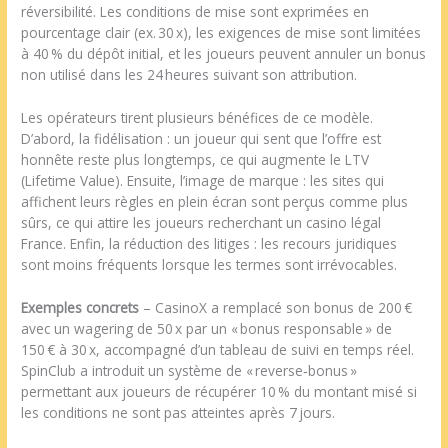
réversibilité. Les conditions de mise sont exprimées en
pourcentage clair (ex. 30 x), les exigences de mise sont limitées
à 40 % du dépôt initial, et les joueurs peuvent annuler un bonus
non utilisé dans les 24 heures suivant son attribution.
Les opérateurs tirent plusieurs bénéfices de ce modèle.
D’abord, la fidélisation : un joueur qui sent que l’offre est
honnête reste plus longtemps, ce qui augmente le LTV
(Lifetime Value). Ensuite, l’image de marque : les sites qui
affichent leurs règles en plein écran sont perçus comme plus
sûrs, ce qui attire les joueurs recherchant un casino légal
France. Enfin, la réduction des litiges : les recours juridiques
sont moins fréquents lorsque les termes sont irrévocables.
Exemples concrets
– CasinoX a remplacé son bonus de 200 €
avec un wagering de 50 x par un « bonus responsable » de
150 € à 30 x, accompagné d’un tableau de suivi en temps réel.
SpinClub a introduit un système de « reverse‑bonus »
permettant aux joueurs de récupérer 10 % du montant misé si
les conditions ne sont pas atteintes après 7 jours.