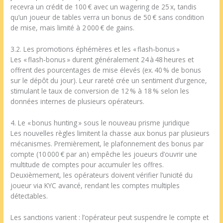
recevra un crédit de 100 € avec un wagering de 25 x, tandis
qu’un joueur de tables verra un bonus de 50 € sans condition
de mise, mais limité à 2 000 € de gains.
3.2. Les promotions éphémères et les « flash‑bonus »
Les « flash‑bonus » durent généralement 24 à 48 heures et
offrent des pourcentages de mise élevés (ex. 40 % de bonus
sur le dépôt du jour). Leur rareté crée un sentiment d’urgence,
stimulant le taux de conversion de 12 % à 18 % selon les
données internes de plusieurs opérateurs.
4. Le « bonus hunting » sous le nouveau prisme juridique
Les nouvelles règles limitent la chasse aux bonus par plusieurs
mécanismes. Premièrement, le plafonnement des bonus par
compte (10 000 € par an) empêche les joueurs d’ouvrir une
multitude de comptes pour accumuler les offres.
Deuxièmement, les opérateurs doivent vérifier l’unicité du
joueur via KYC avancé, rendant les comptes multiples
détectables.
Les sanctions varient : l’opérateur peut suspendre le compte et