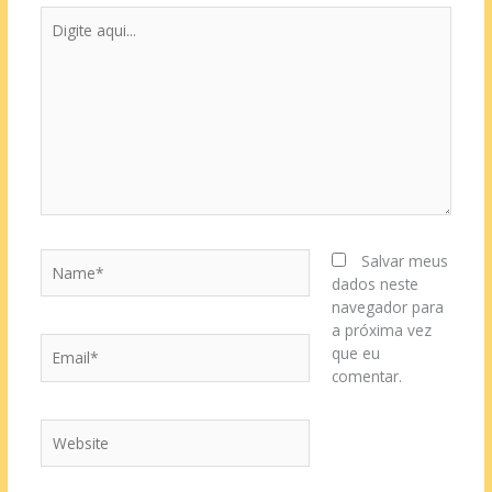
Digite
aqui...
Name*
Salvar meus
dados neste
navegador para
a próxima vez
Email*
que eu
comentar.
Website