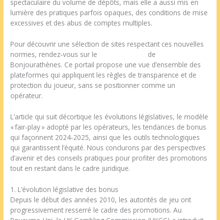
spectaculaire du volume de dépôts, mais elle a aussi mis en
lumière des pratiques parfois opaques, des conditions de mise
excessives et des abus de comptes multiples.
Pour découvrir une sélection de sites respectant ces nouvelles
normes, rendez‑vous sur le
casino en ligne
de
Bonjourathènes. Ce portail propose une vue d’ensemble des
plateformes qui appliquent les règles de transparence et de
protection du joueur, sans se positionner comme un
opérateur.
L’article qui suit décortique les évolutions législatives, le modèle
« fair‑play » adopté par les opérateurs, les tendances de bonus
qui façonnent 2024‑2025, ainsi que les outils technologiques
qui garantissent l’équité. Nous conclurons par des perspectives
d’avenir et des conseils pratiques pour profiter des promotions
tout en restant dans le cadre juridique.
1. L’évolution législative des bonus
Depuis le début des années 2010, les autorités de jeu ont
progressivement resserré le cadre des promotions. Au