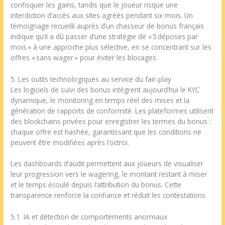
confisquer les gains, tandis que le joueur risque une
interdiction d’accès aux sites agréés pendant six mois. Un
témoignage recueilli auprès d’un chasseur de bonus français
indique qu’il a dû passer d’une stratégie de « 5 déposes par
mois » à une approche plus sélective, en se concentrant sur les
offres « sans wager » pour éviter les blocages.
5. Les outils technologiques au service du fair‑play
Les logiciels de suivi des bonus intègrent aujourd’hui le KYC
dynamique, le monitoring en temps réel des mises et la
génération de rapports de conformité. Les plateformes utilisent
des blockchains privées pour enregistrer les termes du bonus :
chaque offre est hashée, garantissant que les conditions ne
peuvent être modifiées après l’octroi.
Les dashboards d’audit permettent aux joueurs de visualiser
leur progression vers le wagering, le montant restant à miser
et le temps écoulé depuis l’attribution du bonus. Cette
transparence renforce la confiance et réduit les contestations.
5.1. IA et détection de comportements anormaux