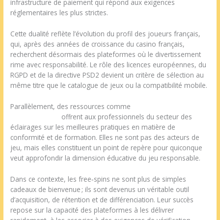
infrastructure de paiement qui répond aux exigences
réglementaires les plus strictes.
Cette dualité reflète l’évolution du profil des joueurs français,
qui, après des années de croissance du casino français,
recherchent désormais des plateformes où le divertissement
rime avec responsabilité. Le rôle des licences européennes, du
RGPD et de la directive PSD2 devient un critère de sélection au
même titre que le catalogue de jeux ou la compatibilité mobile.
Parallèlement, des ressources comme
https://ethni-
formation.com/
offrent aux professionnels du secteur des
éclairages sur les meilleures pratiques en matière de
conformité et de formation. Elles ne sont pas des acteurs de
jeu, mais elles constituent un point de repère pour quiconque
veut approfondir la dimension éducative du jeu responsable.
Dans ce contexte, les free‑spins ne sont plus de simples
cadeaux de bienvenue ; ils sont devenus un véritable outil
d’acquisition, de rétention et de différenciation. Leur succès
repose sur la capacité des plateformes à les délivrer