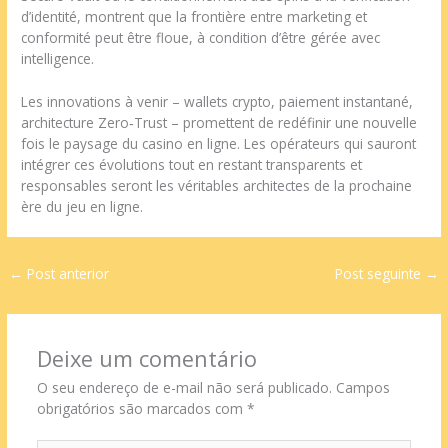
d’identité, montrent que la frontière entre marketing et
conformité peut être floue, à condition d’être gérée avec
intelligence.
Les innovations à venir – wallets crypto, paiement instantané,
architecture Zero‑Trust – promettent de redéfinir une nouvelle
fois le paysage du casino en ligne. Les opérateurs qui sauront
intégrer ces évolutions tout en restant transparents et
responsables seront les véritables architectes de la prochaine
ère du jeu en ligne.
←
Post anterior
Post seguinte
→
Deixe um comentário
O seu endereço de e-mail não será publicado.
Campos
obrigatórios são marcados com
*