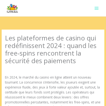
Ir
para
o
conteúdo
Les plateformes de casino qui
redéfinissent 2024 : quand les
free‑spins rencontrent la
sécurité des paiements
Deixe um comentário
/
Uncategorized
/ Por
contato.marciorads
En 2024, le marché du casino en ligne atteint un nouveau
tournant. La concurrence s’intensifie, les joueurs exigent une
expérience fluide, des jeux à forte valeur ajoutée et, surtout, la
certitude que leurs fonds sont protégés. Les opérateurs qui
réussissent le mieux combinent deux leviers : des offres
promotionnelles percutantes, notamment les free‑spins, et une