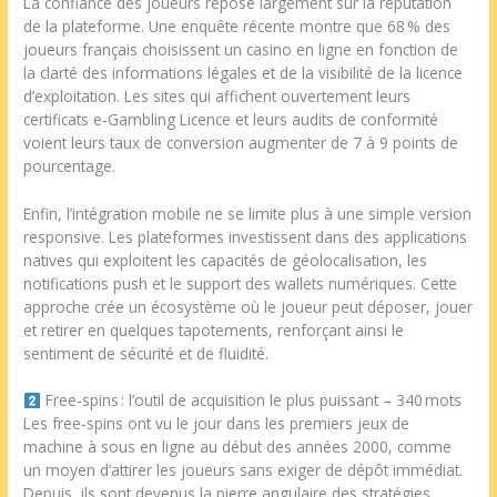
La confiance des joueurs repose largement sur la réputation
de la plateforme. Une enquête récente montre que 68 % des
joueurs français choisissent un casino en ligne en fonction de
la clarté des informations légales et de la visibilité de la licence
d’exploitation. Les sites qui affichent ouvertement leurs
certificats e‑Gambling Licence et leurs audits de conformité
voient leurs taux de conversion augmenter de 7 à 9 points de
pourcentage.
Enfin, l’intégration mobile ne se limite plus à une simple version
responsive. Les plateformes investissent dans des applications
natives qui exploitent les capacités de géolocalisation, les
notifications push et le support des wallets numériques. Cette
approche crée un écosystème où le joueur peut déposer, jouer
et retirer en quelques tapotements, renforçant ainsi le
sentiment de sécurité et de fluidité.
Free‑spins : l’outil de acquisition le plus puissant – 340 mots
Les free‑spins ont vu le jour dans les premiers jeux de
machine à sous en ligne au début des années 2000, comme
un moyen d’attirer les joueurs sans exiger de dépôt immédiat.
Depuis, ils sont devenus la pierre angulaire des stratégies