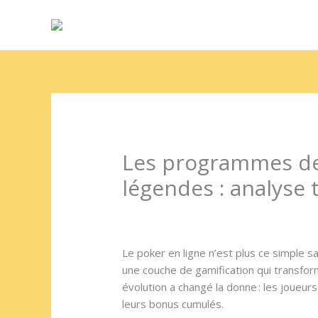
Ir
Hom
para
o
conteúdo
Les programmes de 
légendes : analyse
Deixe um comentário
/
Uncategorized
/
Le poker en ligne n’est plus ce simple sa
une couche de gamification qui transfor
évolution a changé la donne : les joueur
leurs bonus cumulés.