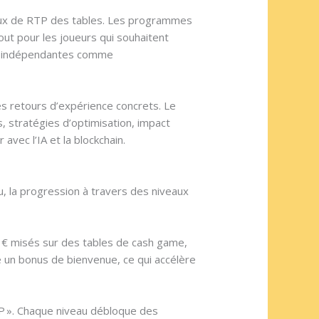
 taux de RTP des tables. Les programmes
out pour les joueurs qui souhaitent
ces indépendantes comme
casino en ligne
s retours d’expérience concrets. Le
, stratégies d’optimisation, impact
avec l’IA et la blockchain.
eu, la progression à travers des niveaux
0 € misés sur des tables de cash game,
ise un bonus de bienvenue, ce qui accélère
IP ». Chaque niveau débloque des