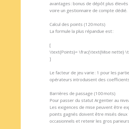
avantages : bonus de dépôt plus élevés (
voire un gestionnaire de compte dédié.
Calcul des points (120 mots)
La formule la plus répandue est :
[
\text{Points}= \frac{\text{Mise nette} \
]
Le facteur de jeu varie : 1 pour les part
opérateurs introduisent des coefficients
Barrières de passage (100 mots)
Pour passer du statut Argentier au nive
Les exigences de mise peuvent être expr
points gagnés doivent être misés deux fo
occasionnels et retenir les gros parieurs