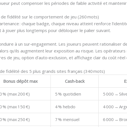
joueur peut compenser les périodes de faible activité et mainteni
e fidélité sur le comportement de jeu (260 mots)
artenance : chaque badge, chaque niveau atteint renforce l’identi
 à jouer plus longtemps pour débloquer le palier suivant.
duire à un sur‑engagement. Les joueurs peuvent rationaliser de
», alors qu’ils augmentent leur exposition au risque. Les opérateur
res de jeu, option d’auto‑exclusion, et affichage clair du coût rée
 fidélité des 5 plus grands sites français (340 mots)
Bonus dépôt max
Cash‑back
E
0 % (max 200 €)
5 % quotidien
5 000 → Silv
0 % (max 150 €)
4 % hebdo
4 000 → Arg
0 % (max 250 €)
7 % mensuel
6 000 → Bro