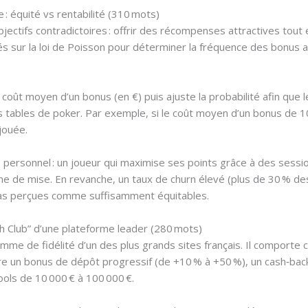
 équité vs rentabilité (310 mots)
jectifs contradictoires : offrir des récompenses attractives tout
s sur la loi de Poisson pour déterminer la fréquence des bonus al
 coût moyen d’un bonus (en €) puis ajuste la probabilité afin que 
 tables de poker. Par exemple, si le coût moyen d’un bonus de 10 
jouée.
 personnel : un joueur qui maximise ses points grâce à des sessio
e de mise. En revanche, un taux de churn élevé (plus de 30 % des 
as perçues comme suffisamment équitables.
h Club” d’une plateforme leader (280 mots)
mme de fidélité d’un des plus grands sites français. Il comporte ci
e un bonus de dépôt progressif (de +10 % à +50 %), un cash‑back
ols de 10 000 € à 100 000 €.