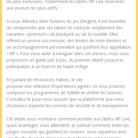
les plus exclusives, notamment les tables VIP Live réservées
aux joueurs les plus actifs.
Si vous débutez dans l’univers du jeu d’argent, il est essentiel
de comprendre que ces tables ne sont pas simplement des
variantes « premium » du blackjack ou de la roulette. Elles
offrent un service sur‑mesure, des limites de mise élevées et
un accompagnement personnalisé qui justifient leur appellation
« VIP ». Pour vous aider à naviguer dans cet univers, nous vous
proposons un guide pas à pas, du premier dépôt jusqu’à la
participation à un tournoi de haute voltige.
En parlant de ressources fiables, le site
casino en ligne france
propose une sélection d’opérateurs agréés où vous pourrez
comparer les programmes de fidélité et vérifier les licences.
Consultez-le pour vous assurer que la plateforme que vous
choisissez respecte les normes de sécurité et de transparence.
Cet article vous montrera comment accéder aux tables VIP Live,
quels avantages vous attendent, et surtout comment éviter les
pièges courants qui guettent les novices. Vous repartirez avec