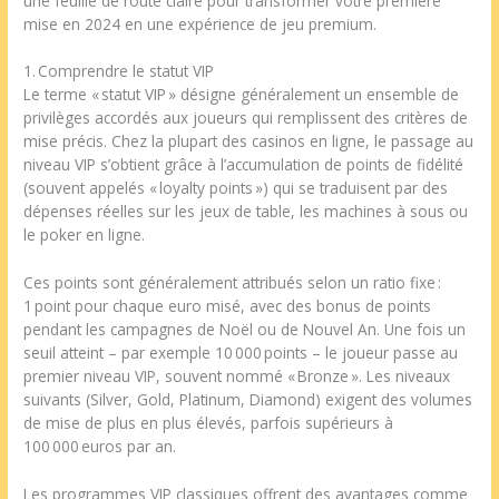
une feuille de route claire pour transformer votre première
mise en 2024 en une expérience de jeu premium.
1. Comprendre le statut VIP
Le terme « statut VIP » désigne généralement un ensemble de
privilèges accordés aux joueurs qui remplissent des critères de
mise précis. Chez la plupart des casinos en ligne, le passage au
niveau VIP s’obtient grâce à l’accumulation de points de fidélité
(souvent appelés « loyalty points ») qui se traduisent par des
dépenses réelles sur les jeux de table, les machines à sous ou
le poker en ligne.
Ces points sont généralement attribués selon un ratio fixe :
1 point pour chaque euro misé, avec des bonus de points
pendant les campagnes de Noël ou de Nouvel An. Une fois un
seuil atteint – par exemple 10 000 points – le joueur passe au
premier niveau VIP, souvent nommé « Bronze ». Les niveaux
suivants (Silver, Gold, Platinum, Diamond) exigent des volumes
de mise de plus en plus élevés, parfois supérieurs à
100 000 euros par an.
Les programmes VIP classiques offrent des avantages comme