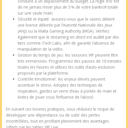
conduire à un dépassement du budget. La règle d’or est
de ne jamais miser plus de 5 % de votre bankroll totale
sur une seule main.
Sécurité et équité : assurez‑vous que le casino détient
une licence délivrée par l’Autorité Nationale des Jeux
(ANJ) ou la Malta Gaming Authority (MGA). Vérifiez
également que le streaming en direct est audité par des
tiers comme iTech Labs, afin de garantir l’absence de
manipulation de la vidéo.
Gestion du temps de jeu : les sessions VIP peuvent être
très immersives. Programmez des pauses de 10 minutes
toutes les heures et utilisez les outils d’auto‑exclusion
proposés par la plateforme.
Contrôle émotionnel : les enjeux élevés peuvent
accentuer le stress. Adoptez des techniques de
respiration, gardez un verre d’eau à portée de main et
évitez de jouer sous l’influence de l’alcool.
En suivant ces bonnes pratiques, vous réduisez le risque de
développer une dépendance ou de subir des pertes
incontrôlées, tout en profitant pleinement des avantages
offerts par les tables VIP Live.