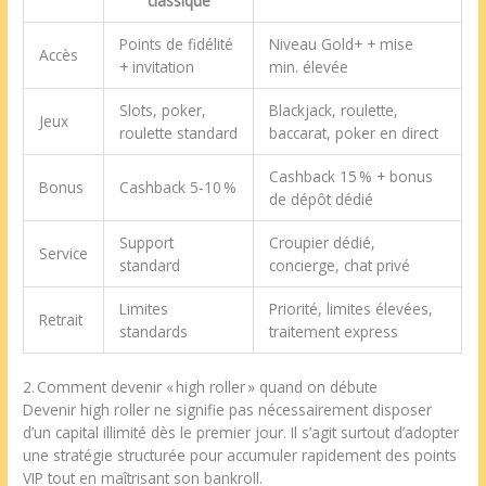
classique
Points de fidélité
Niveau Gold+ + mise
Accès
+ invitation
min. élevée
Slots, poker,
Blackjack, roulette,
Jeux
roulette standard
baccarat, poker en direct
Cashback 15 % + bonus
Bonus
Cashback 5‑10 %
de dépôt dédié
Support
Croupier dédié,
Service
standard
concierge, chat privé
Limites
Priorité, limites élevées,
Retrait
standards
traitement express
2. Comment devenir « high roller » quand on débute
Devenir high roller ne signifie pas nécessairement disposer
d’un capital illimité dès le premier jour. Il s’agit surtout d’adopter
une stratégie structurée pour accumuler rapidement des points
VIP tout en maîtrisant son bankroll.