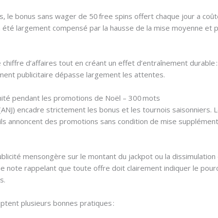
le bonus sans wager de 50 free spins offert chaque jour a coûté 
l a été largement compensé par la hausse de la mise moyenne et pa
 chiffre d’affaires tout en créant un effet d’entraînement durable 
ment publicitaire dépasse largement les attentes.
rmité pendant les promotions de Noël – 300 mots
 (ANJ) encadre strictement les bonus et les tournois saisonniers.
’ils annoncent des promotions sans condition de mise supplémenta
licité mensongère sur le montant du jackpot ou la dissimulation
ne note rappelant que toute offre doit clairement indiquer le pou
s.
ptent plusieurs bonnes pratiques :