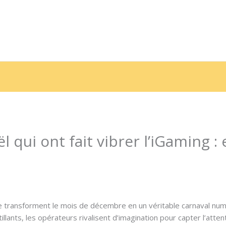
e
Sobre nós
Serviços
Galeria
Depoimentos
End
 qui ont fait vibrer l’iGaming :
 Por
contato.marciorads
ne transforment le mois de décembre en un véritable carnaval numé
illants, les opérateurs rivalisent d’imagination pour capter l’atte