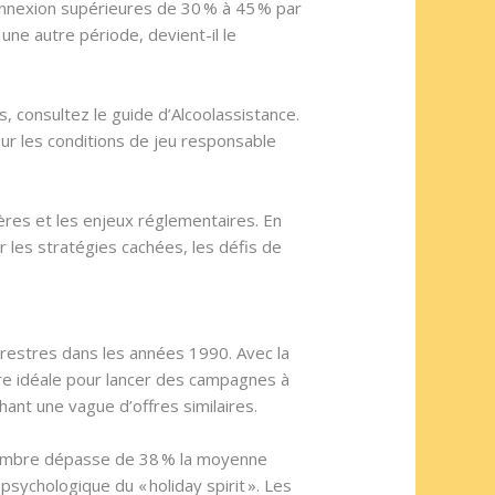
connexion supérieures de 30 % à 45 % par
ne autre période, devient-il le
 consultez le guide d’Alcoolassistance.
sur les conditions de jeu responsable
ères et les enjeux réglementaires. En
 les stratégies cachées, les défis de
rrestres dans les années 1990. Avec la
être idéale pour lancer des campagnes à
hant une vague d’offres similaires.
écembre dépasse de 38 % la moyenne
sychologique du « holiday spirit ». Les