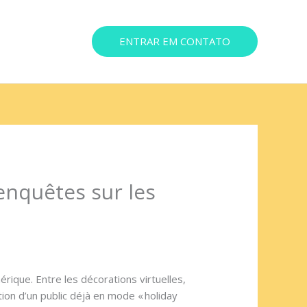
ENTRAR EM CONTATO
ereço
 enquêtes sur les
rique. Entre les décorations virtuelles,
ntion d’un public déjà en mode « holiday