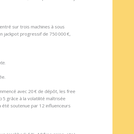
centré sur trois machines à sous
un jackpot progressif de 750 000 €,
te.
ée.
commencé avec 20 € de dépôt, les free
5 grâce à la volatilité maîtrisée
a été soutenue par 12 influenceurs