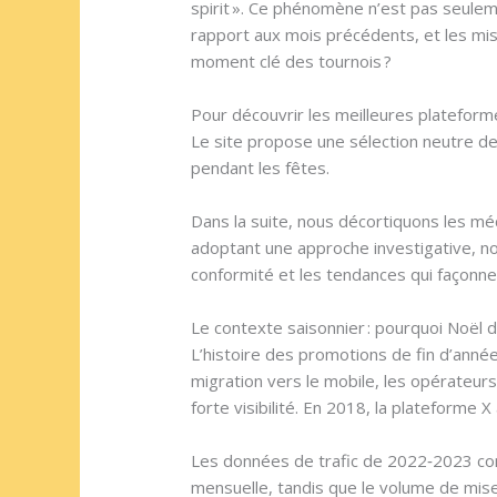
spirit ». Ce phénomène n’est pas seulem
rapport aux mois précédents, et les mis
moment clé des tournois ?
Pour découvrir les meilleures platefor
Le site propose une sélection neutre des
pendant les fêtes.
Dans la suite, nous décortiquons les mé
adoptant une approche investigative, no
conformité et les tendances qui façonn
Le contexte saisonnier : pourquoi Noël
L’histoire des promotions de fin d’anné
migration vers le mobile, les opérateurs
forte visibilité. En 2018, la plateforme 
Les données de trafic de 2022‑2023 co
mensuelle, tandis que le volume de mise 