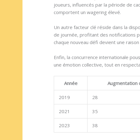
joueurs, influencés par la période de c
comportent un wagering élevé.
Un autre facteur clé réside dans la disp
de journée, profitant des notifications
chaque nouveau défi devient une raison
Enfin, la concurrence internationale pous
une émotion collective, tout en respecta
Année
Augmentation d
2019
28
2021
35
2023
38