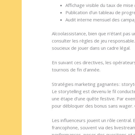
Affichage visible du taux de mise (
Publication d’un tableau de progre
Audit interne mensuel des campagn
Alcoolassistance, bien que n’étant pas u
consulter les règles de jeu responsable. 
soucieux de jouer dans un cadre légal.
En suivant ces directives, les opérateur
tournois de fin d’année.
Stratégies marketing gagnantes : storyt
Le storytelling est devenu le fil condu
une étape d’une quête festive. Par exem
pour débloquer des bonus sans wager. 
Les influenceurs jouent un rôle central
francophone, souvent via des livestream
performances, poser des questions et 