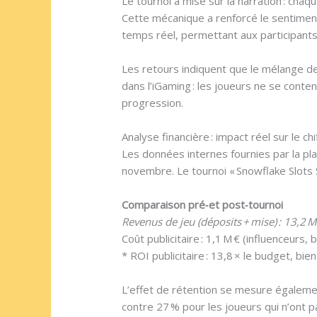
Le tournoi a misé sur la narration : chaq
Cette mécanique a renforcé le sentimen
temps réel, permettant aux participants
Les retours indiquent que le mélange d
dans l’iGaming : les joueurs ne se conte
progression.
Analyse financière : impact réel sur le c
Les données internes fournies par la 
novembre. Le tournoi « Snowflake Slots 
Comparaison pré‑et post‑tournoi
Revenus de jeu (déposits + mise) : 13,2 M
Coût publicitaire : 1,1 M € (influenceurs,
* ROI publicitaire : 13,8 × le budget, bi
L’effet de rétention se mesure également
contre 27 % pour les joueurs qui n’ont pa