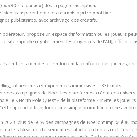
ex. « 30 × le bonus ») dès la page d’inscription.
ssion transparent pour les tournois à prize‑pool fixe.
es publicitaires, avec archivage des créatifs.
n opérateur, propose un espace d’information où les joueurs peuven
Le site rappelle régulièrement les exigences de l’ANJ, offrant ain
s évitent les amendes et renforcent la confiance des joueurs, un 
elling, influenceurs et expériences immersives – 330 mots
cteur des campagnes de Noël. Les plateformes créent des univers 
ple, le « North Pole Quest » de la plateforme Z invite les joueur
Cette approche transforme une simple promotion en une aventure
. En 2023, plus de 60 % des campagnes de Noël ont impliqué au m
s où le tableau de classement est affiché en temps réel. Les sp
même recevoir des codes promo exclusifs. Cette proximité crée