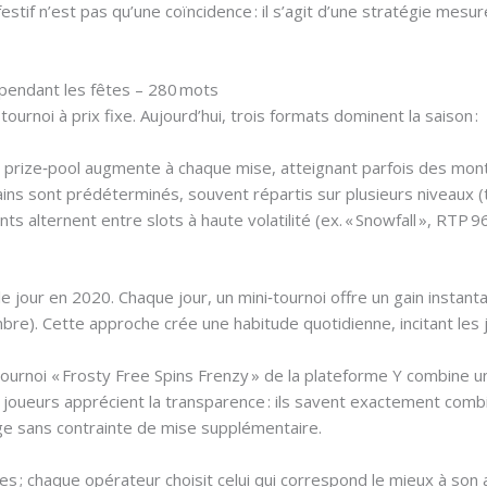
festif n’est pas qu’une coïncidence : il s’agit d’une stratégie me
 pendant les fêtes – 280 mots
tournoi à prix fixe. Aujourd’hui, trois formats dominent la saison :
e prize‑pool augmente à chaque mise, atteignant parfois des monta
gains sont prédéterminés, souvent répartis sur plusieurs niveaux (
nts alternent entre slots à haute volatilité (ex. « Snowfall », RTP 9
le jour en 2020. Chaque jour, un mini‑tournoi offre un gain instan
bre). Cette approche crée une habitude quotidienne, incitant les j
 tournoi « Frosty Free Spins Frenzy » de la plateforme Y combine 
 joueurs apprécient la transparence : ils savent exactement combi
age sans contrainte de mise supplémentaire.
 ; chaque opérateur choisit celui qui correspond le mieux à son a