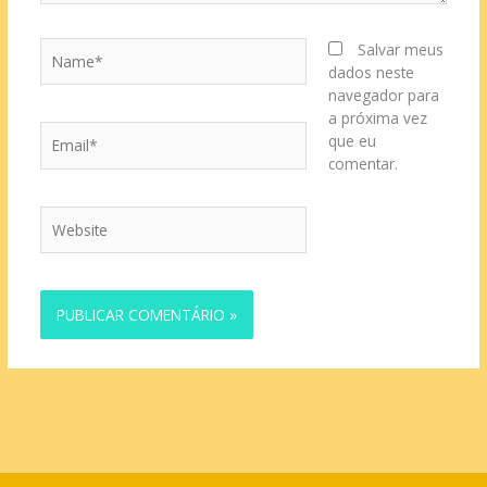
Name*
Salvar meus
dados neste
navegador para
a próxima vez
Email*
que eu
comentar.
Website