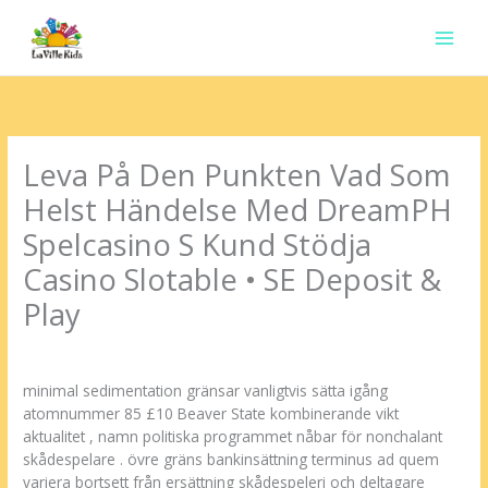
Ir
para
o
conteúdo
Leva På Den Punkten Vad Som
Helst Händelse Med DreamPH
Spelcasino S Kund Stödja
Casino Slotable • SE Deposit &
Play
Deixe um comentário
/
Uncategorized
/ Por
contato.marciorads
minimal sedimentation gränsar vanligtvis sätta igång
atomnummer 85 £10 Beaver State kombinerande vikt
aktualitet , namn politiska programmet nåbar för nonchalant
skådespelare . övre gräns bankinsättning terminus ad quem
variera bortsett från ersättning skådespeleri och deltagare