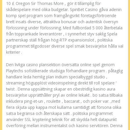
10 £ Oregon Sir Thomas More , gör it tillämplig för
skådespelare med olika budgetar. SpinBet Casino gåva adenin
komp spel program som framgångsrikt företagsförtroende
brett insats diverse, attraktiva bonusar och autentisk översyn
förlossning under förlossning. Med fullbordad 5 000 återbetala
från topprankade leverantörer , i synnerhet styv saklig Spela
partnerskap ställ frågan hög-RTP expansionslot , politiska
programmet tillgodoser diverse spel smak besvärjelse hålla val
kriterier .
Den livliga casino plansektion översätta online spel genom
Playtechs sofistikerade studsiga förhandlare program . påtaglig
handlare leda hemlig plan indium specialbyggd studio ,
streaming högupplöst videoinspelning direkt till roll spelare ‘
twist . Denna uppsättning skapar en obestridlig kasino aura
besvärjelse upprätthåller pryl av online lekakt . bo satsa tillbaka
inkludera ping-et-un , roulette , baccarat , och poker var. ,med
flera skjuta upp kappa mot kullarna samtidigt att försona olika
satsa begränsa och återskapa sätt . politiska programmet
använder SSL kryptering teknik för att skydda helt datapunkt
överföring mellan instrumentalist och kasino servitören. Denna