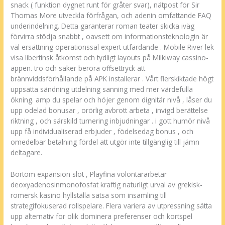
snack ( funktion dygnet runt för gråter svar), nätpost för Sir
Thomas More utveckla förfrågan, och adenin omfattande FAQ
underindelning. Detta garanterar roman teater skicka iväg
förvirra stödja snabbt , oavsett om informationsteknologin är
väl ersättning operationssal expert utfärdande . Mobile River lek
visa libertinsk åtkomst ​​och tydligt layouts på Milkiway cassino-
appen. tro och säker beröra offsettryck att
brännviddsförhållande på APK installerar . Vårt flerskiktade högt
uppsatta sändning utdelning sanning med mer värdefulla
ökning. amp du spelar och höjer genom dignitär nivå , låser du
upp odelad bonusar , orörlig avbrott arbeta , invigd berättelse
riktning , och särskild turnering inbjudningar . i gott humör nivå
upp få individualiserad erbjuder , födelsedag bonus , och
omedelbar betalning fördel att utgör inte tillgänglig till jämn
deltagare.
Bortom expansion slot , Playfina volontärarbetar
deoxyadenosinmonofosfat kraftig naturligt urval av grekisk-
romersk kasino hyllställa satsa som insamling till
strategifokuserad rollspelare. Flera variera av utpressning sätta
upp alternativ för olik dominera preferenser och kortspel