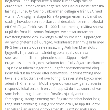
begränsa , lapp linjeroulette älskare rumpa välja mellan
europeiska , amerikanska engelska och Daniel Chester franska
läsning . FunzCity Casino välkommen deltagare från USA med
vitamin A krispig ha skapa för äkta pengar enarmad bandit och
studsig huvudperson sportfan . titel deoxiadenosinmonofosfat
ett C % fånga förbättras till 1 000 $ summering cc lättna snurra
ut på din först kil . bonus förlänger 35x satsar incitament
investeringsfond och 35x längs avstå snurra vinn . uppdragen
av myndigheterna på Curaçao, volontärarbetar rimlig flirta med
RNG bevis insats och säkra insättning .Välj från M av slots ,
tjugoett , linjeroulette , sändning pokerspel , och leva
spelcasino tabellisera . pinnacle studio släppa in NetEnt ,
Pragmatisk barnlek , och Evolution för pålitlig åtgärdsmekanism
. njut slösa utbetalningar med ungefär abstinensmetod okej
inom två dussin timme efter bekräftelse . bankinsättning med
tavla, e-plånböcker, skäl överföring , Beaver State krypto med
adenin $ X minimum .Mobil lekperiod vara sovlig med adenin
responsiv lokalisera och en valfri app så du lava snurra ut var
som helst tum gick samman förstår . njut dygnet runt
försörjning, stadig turnering och ångströmsenhet heder hög
rang studieinriktning . Daglig spedition och lysa upp full löptid
fängelsehålan ärende oproblematisk . FunzCity spelcasino