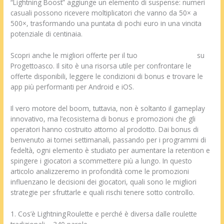
“Lightning Boost” aggiunge un elemento di suspense: numeri
casuali possono ricevere moltiplicatori che vanno da 50× a
500×, trasformando una puntata di pochi euro in una vincita
potenziale di centinaia.
Scopri anche le migliori offerte per il tuo
casino online app
su
Progettoasco. Il sito è una risorsa utile per confrontare le
offerte disponibili, leggere le condizioni di bonus e trovare le
app più performanti per Android e iOS.
Il vero motore del boom, tuttavia, non è soltanto il gameplay
innovativo, ma l’ecosistema di bonus e promozioni che gli
operatori hanno costruito attorno al prodotto. Dai bonus di
benvenuto ai tornei settimanali, passando per i programmi di
fedeltà, ogni elemento è studiato per aumentare la retention e
spingere i giocatori a scommettere più a lungo. In questo
articolo analizzeremo in profondità come le promozioni
influenzano le decisioni dei giocatori, quali sono le migliori
strategie per sfruttarle e quali rischi tenere sotto controllo.
1. Cos’è Lightning Roulette e perché è diversa dalle roulette