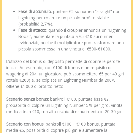
Fase di accumulo
: puntare €2 su numeri “straight” non
Lightning per costruire un piccolo profitto stabile
(probabilità 2,7 %).
Fase di attacco
: quando il croupier annuncia un “Lightning
Boost”, aumentare la puntata a €5‑€10 sui numeri
evidenziati, poiché il moltiplicatore può trasformare una
piccola scommessa in una vincita di €500‑€1 000.
L’utilizzo del bonus di deposito permette di coprire le perdite
iniziali. Ad esempio, con €100 di bonus e un requisito di
wagering di 20×, un giocatore può scommettere €5 per 40 giri
(totale €200) e, se colpisce un Lightning Number da 200×,
ottiene €1 000 di profitto netto.
Scenario senza bonus
: bankroll €100, puntata fissa €2,
probabilità di colpire un Lightning Number 5 % per giro, vincita
media attesa €10, ma alto rischio di esaurimento in 20‑30 giri.
Scenario con bonus
: bankroll €100 + €100 bonus, puntata
media €5, possibilità di coprire più giri e aumentare la