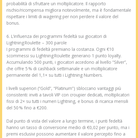
probabilità di sfruttare un moltiplicatore. Il rapporto
rischio/ricompensa migliora notevolmente, ma è fondamentale
rispettare i limiti di wagering per non perdere il valore del
bonus.
6. L’influenza dei programmi fedeltà sui giocatori di
Lightning Roulette – 300 parole
I programmi di fedeltà premiano la costanza. Ogni €10
scommessi su Lightning Roulette generano 1 punto loyalty.
Accumulando 500 punti, i giocatori accedono al livello “Silver”,
che offre 5 % di cashback settimanale e un moltiplicatore
permanente del 1,1× su tutti i Lightning Numbers.
I livelli superiori (“Gold”, “Platinum”) sbloccano vantaggi più
consistenti: inviti a tavoli VIP con croupier dedicati, moltiplicatori
fissi di 2× su tutti i numeri Lightning, e bonus di ricarica mensili
del 50 % fino a €200.
Dal punto di vista del valore a lungo termine, i punti fedeltà
hanno un tasso di conversione medio di €0,02 per punto, ma i
premi esclusivi possono aumentare il valore percepito fino a