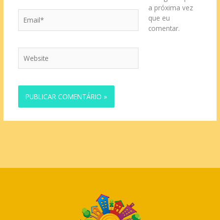
a próxima vez
Email*
que eu
comentar.
Website