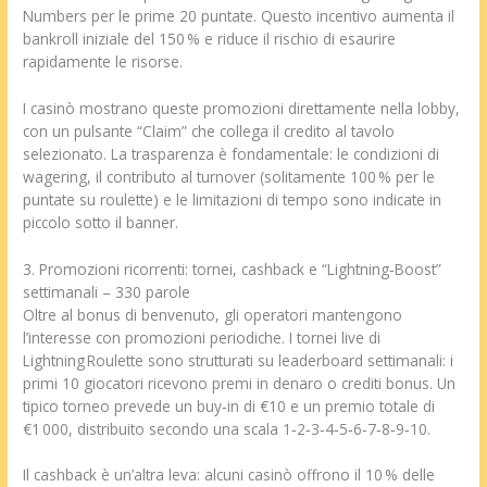
Numbers per le prime 20 puntate. Questo incentivo aumenta il
bankroll iniziale del 150 % e riduce il rischio di esaurire
rapidamente le risorse.
I casinò mostrano queste promozioni direttamente nella lobby,
con un pulsante “Claim” che collega il credito al tavolo
selezionato. La trasparenza è fondamentale: le condizioni di
wagering, il contributo al turnover (solitamente 100 % per le
puntate su roulette) e le limitazioni di tempo sono indicate in
piccolo sotto il banner.
3. Promozioni ricorrenti: tornei, cashback e “Lightning‑Boost”
settimanali – 330 parole
Oltre al bonus di benvenuto, gli operatori mantengono
l’interesse con promozioni periodiche. I tornei live di
Lightning Roulette sono strutturati su leaderboard settimanali: i
primi 10 giocatori ricevono premi in denaro o crediti bonus. Un
tipico torneo prevede un buy‑in di €10 e un premio totale di
€1 000, distribuito secondo una scala 1‑2‑3‑4‑5‑6‑7‑8‑9‑10.
Il cashback è un’altra leva: alcuni casinò offrono il 10 % delle