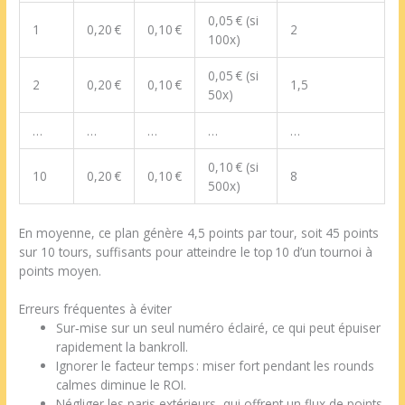
0,05 € (si
1
0,20 €
0,10 €
2
100x)
0,05 € (si
2
0,20 €
0,10 €
1,5
50x)
…
…
…
…
…
0,10 € (si
10
0,20 €
0,10 €
8
500x)
En moyenne, ce plan génère 4,5 points par tour, soit 45 points
sur 10 tours, suffisants pour atteindre le top 10 d’un tournoi à
points moyen.
Erreurs fréquentes à éviter
Sur‑mise sur un seul numéro éclairé, ce qui peut épuiser
rapidement la bankroll.
Ignorer le facteur temps : miser fort pendant les rounds
calmes diminue le ROI.
Négliger les paris extérieurs, qui offrent un flux de points