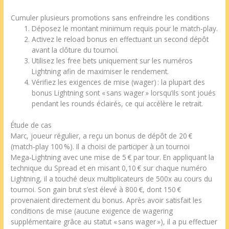
Cumuler plusieurs promotions sans enfreindre les conditions
Déposez le montant minimum requis pour le match‑play.
Activez le reload bonus en effectuant un second dépôt
avant la clôture du tournoi.
Utilisez les free bets uniquement sur les numéros
Lightning afin de maximiser le rendement.
Vérifiez les exigences de mise (wager) : la plupart des
bonus Lightning sont « sans wager » lorsqu’ils sont joués
pendant les rounds éclairés, ce qui accélère le retrait.
Étude de cas
Marc, joueur régulier, a reçu un bonus de dépôt de 20 €
(match‑play 100 %). Il a choisi de participer à un tournoi
Mega‑Lightning avec une mise de 5 € par tour. En appliquant la
technique du Spread et en misant 0,10 € sur chaque numéro
Lightning, il a touché deux multiplicateurs de 500x au cours du
tournoi. Son gain brut s’est élevé à 800 €, dont 150 €
provenaient directement du bonus. Après avoir satisfait les
conditions de mise (aucune exigence de wagering
supplémentaire grâce au statut « sans wager »), il a pu effectuer