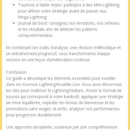
Tournois à faible enjeu : participez à des Mini‑Lightning
pour affiner votre stratégie avant de passer aux
Mega‑Lightning.
Journal de bord : consignez vos émotions, vos réflexes
et les résultats afin de détecter les patterns
comportementaux.
En combinant ces outils d’analyse, une révision méthodique et
un entraînement progressif, vous transformerez chaque
session en une leçon d’amélioration continue.
Conclusion
Ce guide a décortiqué les éléments essentiels pour exceller
dans les tournois Lightning Roulette Live. Vous avez désormais
les clés pour maîtriser le Lightning Feature, choisir le format de
tournoi qui correspond à votre bankroll, appliquer une stratégie
de mise équilibrée, exploiter les bonus de bienvenue et les
promotions sans wager, et enfin, analyser vos performances
pour progresser durablement.
Une approche disciplinée, soutenue par une compréhension