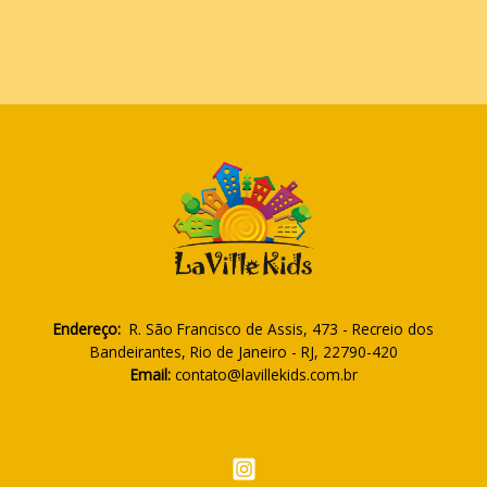
Endereço:
R. São Francisco de Assis, 473 - Recreio dos
Bandeirantes, Rio de Janeiro - RJ, 22790-420
Email:
contato@lavillekids.com.br