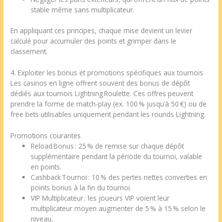
stable même sans multiplicateur.
En appliquant ces principes, chaque mise devient un levier
calculé pour accumuler des points et grimper dans le
classement.
4. Exploiter les bonus et promotions spécifiques aux tournois
Les casinos en ligne offrent souvent des bonus de dépôt
dédiés aux tournois Lightning Roulette. Ces offres peuvent
prendre la forme de match‑play (ex. 100 % jusqu’à 50 €) ou de
free bets utilisables uniquement pendant les rounds Lightning.
Promotions courantes
Reload Bonus : 25 % de remise sur chaque dépôt
supplémentaire pendant la période du tournoi, valable
en points.
Cashback Tournoi : 10 % des pertes nettes converties en
points bonus à la fin du tournoi.
VIP Multiplicateur : les joueurs VIP voient leur
multiplicateur moyen augmenter de 5 % à 15 % selon le
niveau.