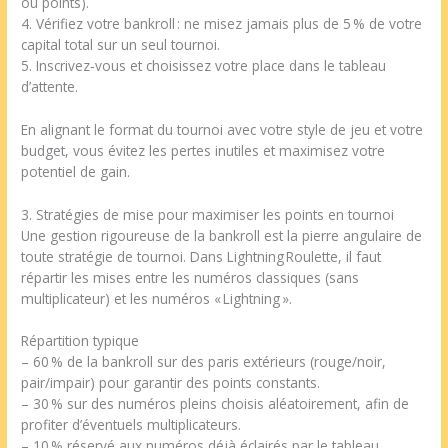
ou points).
4. Vérifiez votre bankroll : ne misez jamais plus de 5 % de votre
capital total sur un seul tournoi.
5. Inscrivez‑vous et choisissez votre place dans le tableau
d’attente.
En alignant le format du tournoi avec votre style de jeu et votre
budget, vous évitez les pertes inutiles et maximisez votre
potentiel de gain.
3. Stratégies de mise pour maximiser les points en tournoi
Une gestion rigoureuse de la bankroll est la pierre angulaire de
toute stratégie de tournoi. Dans Lightning Roulette, il faut
répartir les mises entre les numéros classiques (sans
multiplicateur) et les numéros « Lightning ».
Répartition typique
– 60 % de la bankroll sur des paris extérieurs (rouge/noir,
pair/impair) pour garantir des points constants.
– 30 % sur des numéros pleins choisis aléatoirement, afin de
profiter d’éventuels multiplicateurs.
– 10 % réservé aux numéros déjà éclairés par le tableau,