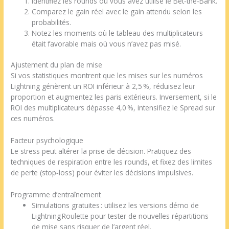
Identifiez les rounds où vous avez utilisé le Bet‑the‑Bank.
Comparez le gain réel avec le gain attendu selon les
probabilités.
Notez les moments où le tableau des multiplicateurs
était favorable mais où vous n’avez pas misé.
Ajustement du plan de mise
Si vos statistiques montrent que les mises sur les numéros
Lightning génèrent un ROI inférieur à 2,5 %, réduisez leur
proportion et augmentez les paris extérieurs. Inversement, si le
ROI des multiplicateurs dépasse 4,0 %, intensifiez le Spread sur
ces numéros.
Facteur psychologique
Le stress peut altérer la prise de décision. Pratiquez des
techniques de respiration entre les rounds, et fixez des limites
de perte (stop‑loss) pour éviter les décisions impulsives.
Programme d’entraînement
Simulations gratuites : utilisez les versions démo de
Lightning Roulette pour tester de nouvelles répartitions
de mise sans risquer de l’argent réel.