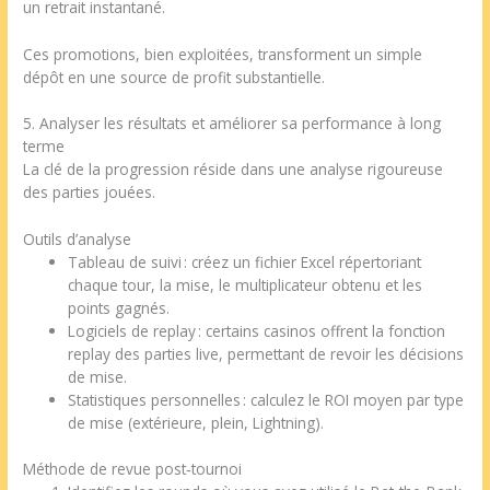
un retrait instantané.
Ces promotions, bien exploitées, transforment un simple
dépôt en une source de profit substantielle.
5. Analyser les résultats et améliorer sa performance à long
terme
La clé de la progression réside dans une analyse rigoureuse
des parties jouées.
Outils d’analyse
Tableau de suivi : créez un fichier Excel répertoriant
chaque tour, la mise, le multiplicateur obtenu et les
points gagnés.
Logiciels de replay : certains casinos offrent la fonction
replay des parties live, permettant de revoir les décisions
de mise.
Statistiques personnelles : calculez le ROI moyen par type
de mise (extérieure, plein, Lightning).
Méthode de revue post‑tournoi