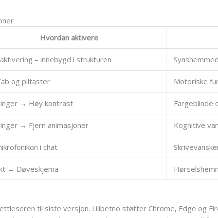
oner
Hvordan aktivere
aktivering – innebygd i strukturen
Synshemmede
ab og piltaster
Motoriske fu
llinger → Høy kontrast
Fargeblinde 
llinger → Fjern animasjoner
Kognitive van
mikrofonikon i chat
Skrivevanske
kt → Døveskjema
Hørselshem
tleseren til siste versjon. Lilibetno støtter Chrome, Edge og Fir