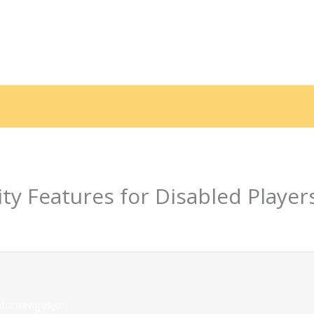
e
Sobre nós
Serviços
Galeria
Depoimentos
End
ity Features for Disabled Player
 Por
contato.marciorads
aturnavigasjon