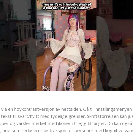
g via en høykontrastversjon av nettsiden. Gå til innstillingsmenyen 
ekst til svart/hvitt med tydelige grenser. Skriftstørrelsen kan 
apper og varsler merket med ikoner i tillegg til farger. Du kan ogs
k, noe som reduserer distraksjon for personer med kognitive van