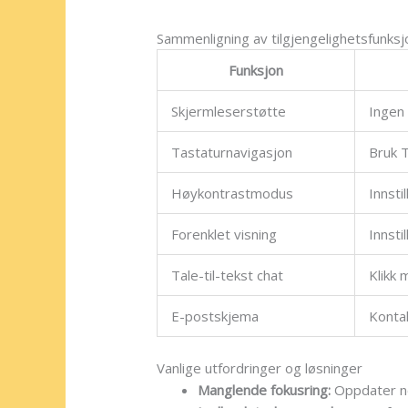
Sammenligning av tilgjengelighetsfunksj
Funksjon
Skjermleserstøtte
Ingen 
Tastaturnavigasjon
Bruk T
Høykontrastmodus
Innsti
Forenklet visning
Innsti
Tale-til-tekst chat
Klikk 
E-postskjema
Konta
Vanlige utfordringer og løsninger
Manglende fokusring:
Oppdater net