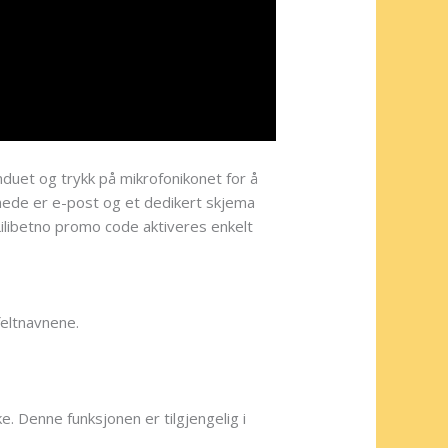
nduet og trykk på mikrofonikonet for å
mede er e-post og et dedikert skjema
Lilibetno promo code aktiveres enkelt
feltnavnene.
e. Denne funksjonen er tilgjengelig i