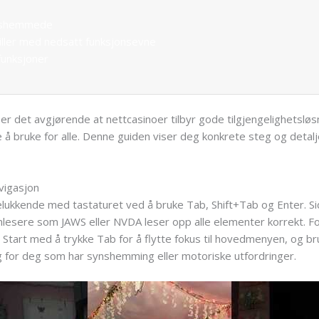
onshemmede
iller med nedsatt funksjonsevne
funksjoner
r det avgjørende at nettcasinoer tilbyr gode tilgjengelighetsløsn
å bruke for alle. Denne guiden viser deg konkrete steg og detalje
vigasjon
utelukkende med tastaturet ved å bruke Tab, Shift+Tab og Enter
rmlesere som JAWS eller NVDA leser opp alle elementer korrekt. 
 Start med å trykke Tab for å flytte fokus til hovedmenyen, og br
tig for deg som har synshemming eller motoriske utfordringer.