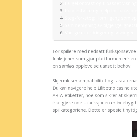
Fargekontrast og tilpasset visning
Kundestøtte og hjelp for funksj
Steg-for-steg: Kom i gang som sp
Sammenligning av tilgjengelighets
Vanlige utfordringer og løsninger
For spillere med nedsatt funksjonsevne e
funksjoner som gjør plattformen enklere 
en sømløs opplevelse uansett behov.
Skjermleserkompatibilitet og tastaturna
Du kan navigere hele Lilibetno casino 
ARIA-etiketter, noe som sikrer at skje
ikke gjøre noe – funksjonen er innebygd.
spillkategoriene. Dette er spesielt nyt