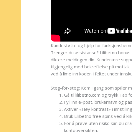
Kundestøtte og hjelp for funksjonshe
Trenger du assistanse? Lilibetno bonus k
diktere meldingen din. Kundenære suppo
tilgjengelig med bekreftelse på mottak. 
ved å lime inn koden i feltet under innsk
Steg-for-steg: Kom i gang som spiller 
Gå til lilibetno.com og trykk Tab 
Fyll inn e-post, brukernavn og pass
Aktiver «Høy kontrast» i innstillin
Bruk Lilibetno free spins ved å 
For å prøve uten risiko kan du dr
kontooversikten.