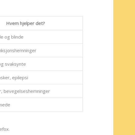
Hvem hjelper det?
 og blinde
nksjonshemninger
og svaksynte
sker, epilepsi
r, bevegelseshemninger
mede
efox.