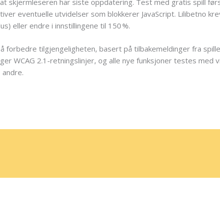
at skjermleseren har siste oppdatering. Test med gratis spill førs
iver eventuelle utvidelser som blokkerer JavaScript. Lilibetno krev
) eller endre i innstillingene til 150 %.
 å forbedre tilgjengeligheten, basert på tilbakemeldinger fra spil
er WCAG 2.1-retningslinjer, og alle nye funksjoner testes med vir
e andre.