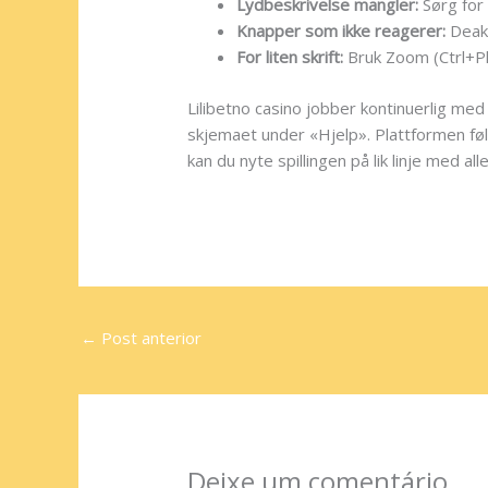
Lydbeskrivelse mangler:
Sørg for 
Knapper som ikke reagerer:
Deakt
For liten skrift:
Bruk Zoom (Ctrl+Plus
Lilibetno casino jobber kontinuerlig med
skjemaet under «Hjelp». Plattformen følg
kan du nyte spillingen på lik linje med all
←
Post anterior
Deixe um comentário