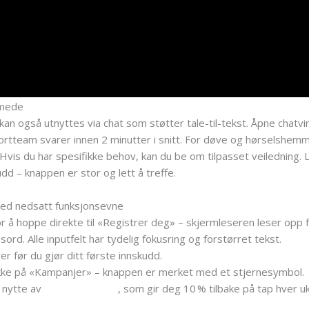
mmede
an også utnyttes via chat som støtter tale-til-tekst. Åpne chatvi
rtteam svarer innen 2 minutter i snitt. For døve og hørselshem
Hvis du har spesifikke behov, kan du be om tilpasset veiledning. 
udd – knappen er stor og lett å treffe.
med nedsatt funksjonsevne
for å hoppe direkte til «Registrer deg» – skjermleseren leser opp 
ord. Alle inputfelt har tydelig fokusring og forstørret tekst.
ger før du gjør ditt første innskudd.
klikke på «Kampanjer» – knappen er merket med et stjernesymbol.
a nytte av
Lilibet cashback
, som gir deg 10 % tilbake på tap hver uk