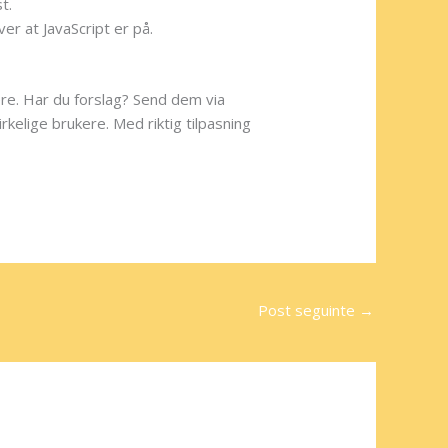
t.
er at JavaScript er på.
lere. Har du forslag? Send dem via
kelige brukere. Med riktig tilpasning
Post seguinte
→