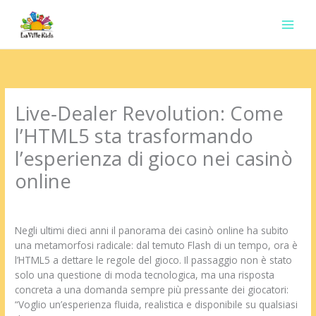
Ir
para
o
conteúdo
Live‑Dealer Revolution: Come
l’HTML5 sta trasformando
l’esperienza di gioco nei casinò
online
Deixe um comentário
/
Uncategorized
/ Por
contato.marciorads
Negli ultimi dieci anni il panorama dei casinò online ha subito
una metamorfosi radicale: dal temuto Flash di un tempo, ora è
l’HTML5 a dettare le regole del gioco. Il passaggio non è stato
solo una questione di moda tecnologica, ma una risposta
concreta a una domanda sempre più pressante dei giocatori:
“Voglio un’esperienza fluida, realistica e disponibile su qualsiasi