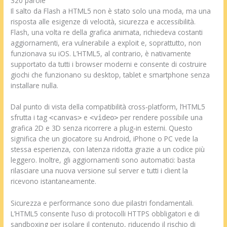
320 parole
Il salto da Flash a HTML5 non è stato solo una moda, ma una
risposta alle esigenze di velocità, sicurezza e accessibilità.
Flash, una volta re della grafica animata, richiedeva costanti
aggiornamenti, era vulnerabile a exploit e, soprattutto, non
funzionava su iOS. L’HTML5, al contrario, è nativamente
supportato da tutti i browser moderni e consente di costruire
giochi che funzionano su desktop, tablet e smartphone senza
installare nulla.
Dal punto di vista della compatibilità cross‑platform, l’HTML5
sfrutta i tag
e
per rendere possibile una
<canvas>
<video>
grafica 2D e 3D senza ricorrere a plug‑in esterni. Questo
significa che un giocatore su Android, iPhone o PC vede la
stessa esperienza, con latenza ridotta grazie a un codice più
leggero. Inoltre, gli aggiornamenti sono automatici: basta
rilasciare una nuova versione sul server e tutti i client la
ricevono istantaneamente.
Sicurezza e performance sono due pilastri fondamentali.
L’HTML5 consente l’uso di protocolli HTTPS obbligatori e di
sandboxing per isolare il contenuto, riducendo il rischio di