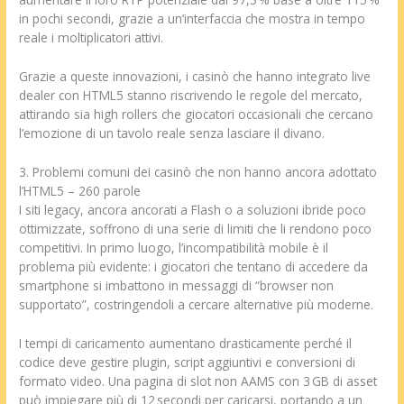
in pochi secondi, grazie a un’interfaccia che mostra in tempo
reale i moltiplicatori attivi.
Grazie a queste innovazioni, i casinò che hanno integrato live
dealer con HTML5 stanno riscrivendo le regole del mercato,
attirando sia high rollers che giocatori occasionali che cercano
l’emozione di un tavolo reale senza lasciare il divano.
3. Problemi comuni dei casinò che non hanno ancora adottato
l’HTML5 – 260 parole
I siti legacy, ancora ancorati a Flash o a soluzioni ibride poco
ottimizzate, soffrono di una serie di limiti che li rendono poco
competitivi. In primo luogo, l’incompatibilità mobile è il
problema più evidente: i giocatori che tentano di accedere da
smartphone si imbattono in messaggi di “browser non
supportato”, costringendoli a cercare alternative più moderne.
I tempi di caricamento aumentano drasticamente perché il
codice deve gestire plugin, script aggiuntivi e conversioni di
formato video. Una pagina di slot non AAMS con 3 GB di asset
può impiegare più di 12 secondi per caricarsi, portando a un