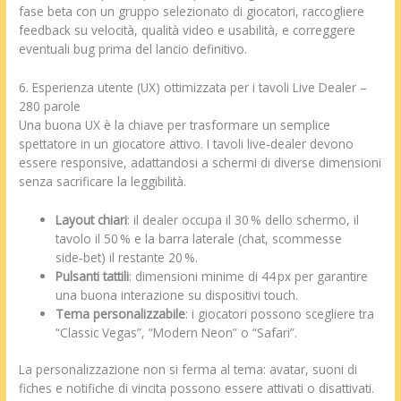
fase beta con un gruppo selezionato di giocatori, raccogliere
feedback su velocità, qualità video e usabilità, e correggere
eventuali bug prima del lancio definitivo.
6. Esperienza utente (UX) ottimizzata per i tavoli Live Dealer –
280 parole
Una buona UX è la chiave per trasformare un semplice
spettatore in un giocatore attivo. I tavoli live‑dealer devono
essere responsive, adattandosi a schermi di diverse dimensioni
senza sacrificare la leggibilità.
Layout chiari
: il dealer occupa il 30 % dello schermo, il
tavolo il 50 % e la barra laterale (chat, scommesse
side‑bet) il restante 20 %.
Pulsanti tattili
: dimensioni minime di 44 px per garantire
una buona interazione su dispositivi touch.
Tema personalizzabile
: i giocatori possono scegliere tra
“Classic Vegas”, “Modern Neon” o “Safari”.
La personalizzazione non si ferma al tema: avatar, suoni di
fiches e notifiche di vincita possono essere attivati o disattivati.