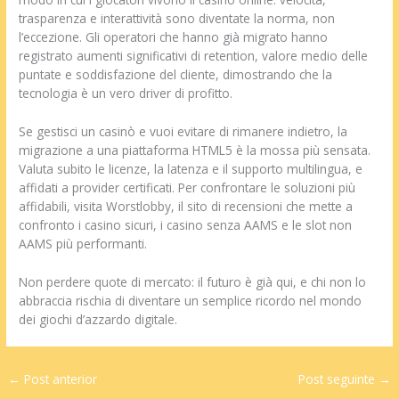
trasparenza e interattività sono diventate la norma, non
l’eccezione. Gli operatori che hanno già migrato hanno
registrato aumenti significativi di retention, valore medio delle
puntate e soddisfazione del cliente, dimostrando che la
tecnologia è un vero driver di profitto.
Se gestisci un casinò e vuoi evitare di rimanere indietro, la
migrazione a una piattaforma HTML5 è la mossa più sensata.
Valuta subito le licenze, la latenza e il supporto multilingua, e
affidati a provider certificati. Per confrontare le soluzioni più
affidabili, visita Worstlobby, il sito di recensioni che mette a
confronto i casino sicuri, i casino senza AAMS e le slot non
AAMS più performanti.
Non perdere quote di mercato: il futuro è già qui, e chi non lo
abbraccia rischia di diventare un semplice ricordo nel mondo
dei giochi d’azzardo digitale.
←
Post anterior
Post seguinte
→