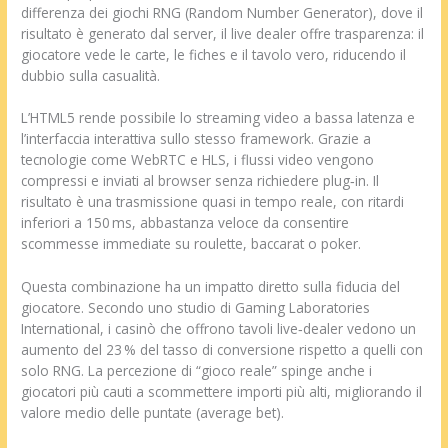
differenza dei giochi RNG (Random Number Generator), dove il
risultato è generato dal server, il live dealer offre trasparenza: il
giocatore vede le carte, le fiches e il tavolo vero, riducendo il
dubbio sulla casualità.
L’HTML5 rende possibile lo streaming video a bassa latenza e
l’interfaccia interattiva sullo stesso framework. Grazie a
tecnologie come WebRTC e HLS, i flussi video vengono
compressi e inviati al browser senza richiedere plug‑in. Il
risultato è una trasmissione quasi in tempo reale, con ritardi
inferiori a 150 ms, abbastanza veloce da consentire
scommesse immediate su roulette, baccarat o poker.
Questa combinazione ha un impatto diretto sulla fiducia del
giocatore. Secondo uno studio di Gaming Laboratories
International, i casinò che offrono tavoli live‑dealer vedono un
aumento del 23 % del tasso di conversione rispetto a quelli con
solo RNG. La percezione di “gioco reale” spinge anche i
giocatori più cauti a scommettere importi più alti, migliorando il
valore medio delle puntate (average bet).