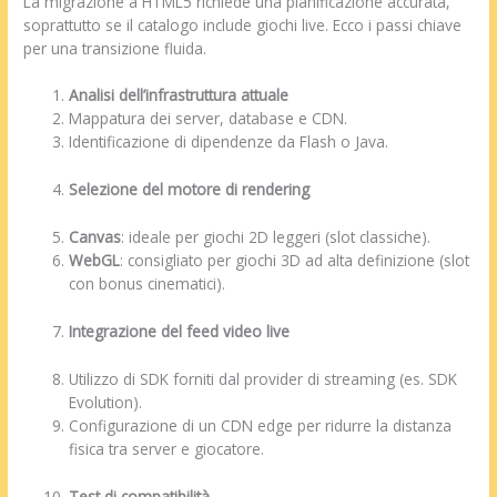
La migrazione a HTML5 richiede una pianificazione accurata,
soprattutto se il catalogo include giochi live. Ecco i passi chiave
per una transizione fluida.
Analisi dell’infrastruttura attuale
Mappatura dei server, database e CDN.
Identificazione di dipendenze da Flash o Java.
Selezione del motore di rendering
Canvas
: ideale per giochi 2D leggeri (slot classiche).
WebGL
: consigliato per giochi 3D ad alta definizione (slot
con bonus cinematici).
Integrazione del feed video live
Utilizzo di SDK forniti dal provider di streaming (es. SDK
Evolution).
Configurazione di un CDN edge per ridurre la distanza
fisica tra server e giocatore.
Test di compatibilità