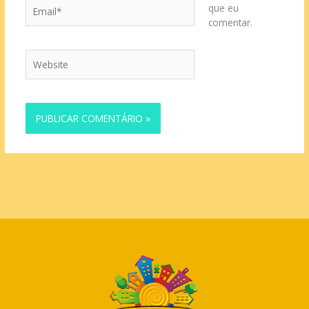
Email*
que eu
comentar.
Website