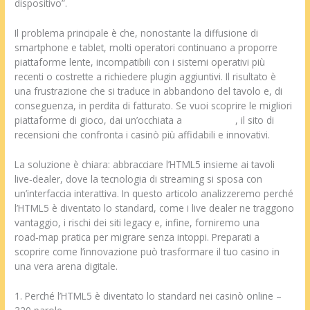
dispositivo”.
Il problema principale è che, nonostante la diffusione di
smartphone e tablet, molti operatori continuano a proporre
piattaforme lente, incompatibili con i sistemi operativi più
recenti o costrette a richiedere plugin aggiuntivi. Il risultato è
una frustrazione che si traduce in abbandono del tavolo e, di
conseguenza, in perdita di fatturato. Se vuoi scoprire le migliori
piattaforme di gioco, dai un’occhiata a
Worstlobby
, il sito di
recensioni che confronta i casinò più affidabili e innovativi.
La soluzione è chiara: abbracciare l’HTML5 insieme ai tavoli
live‑dealer, dove la tecnologia di streaming si sposa con
un’interfaccia interattiva. In questo articolo analizzeremo perché
l’HTML5 è diventato lo standard, come i live dealer ne traggono
vantaggio, i rischi dei siti legacy e, infine, forniremo una
road‑map pratica per migrare senza intoppi. Preparati a
scoprire come l’innovazione può trasformare il tuo casino in
una vera arena digitale.
1. Perché l’HTML5 è diventato lo standard nei casinò online –