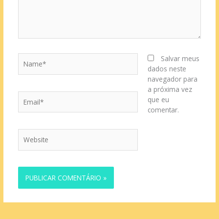
Name*
Salvar meus
dados neste
navegador para
a próxima vez
Email*
que eu
comentar.
Website