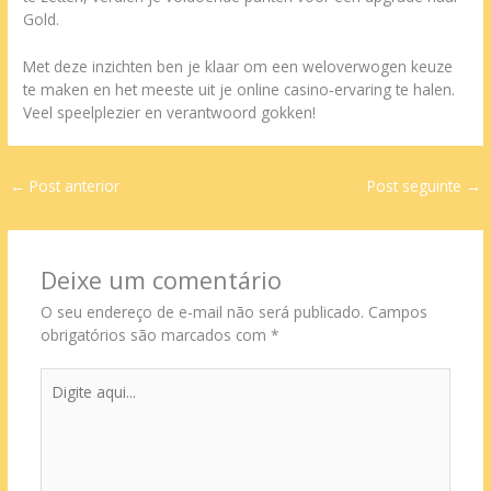
Gold.
Met deze inzichten ben je klaar om een weloverwogen keuze
te maken en het meeste uit je online casino‑ervaring te halen.
Veel speelplezier en verantwoord gokken!
←
Post anterior
Post seguinte
→
Deixe um comentário
O seu endereço de e-mail não será publicado.
Campos
obrigatórios são marcados com
*
Digite
aqui...