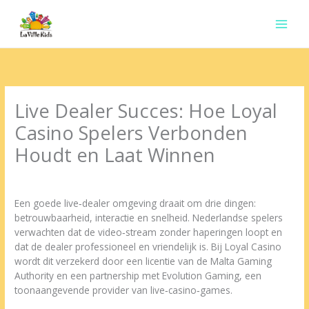
Ir
para
o
conteúdo
Live Dealer Succes: Hoe Loyal
Casino Spelers Verbonden
Houdt en Laat Winnen
Deixe um comentário
/
Uncategorized
/ Por
contato.marciorads
Een goede live‑dealer omgeving draait om drie dingen:
betrouwbaarheid, interactie en snelheid. Nederlandse spelers
verwachten dat de video‑stream zonder haperingen loopt en
dat de dealer professioneel en vriendelijk is. Bij Loyal Casino
wordt dit verzekerd door een licentie van de Malta Gaming
Authority en een partnership met Evolution Gaming, een
toonaangevende provider van live‑casino‑games.