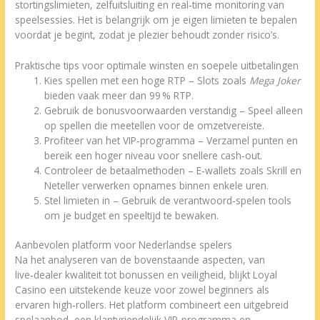
stortingslimieten, zelfuitsluiting en real‑time monitoring van
speelsessies. Het is belangrijk om je eigen limieten te bepalen
voordat je begint, zodat je plezier behoudt zonder risico’s.
Praktische tips voor optimale winsten en soepele uitbetalingen
Kies spellen met een hoge RTP – Slots zoals
Mega Joker
bieden vaak meer dan 99 % RTP.
Gebruik de bonusvoorwaarden verstandig – Speel alleen
op spellen die meetellen voor de omzetvereiste.
Profiteer van het VIP‑programma – Verzamel punten en
bereik een hoger niveau voor snellere cash‑out.
Controleer de betaalmethoden – E‑wallets zoals Skrill en
Neteller verwerken opnames binnen enkele uren.
Stel limieten in – Gebruik de verantwoord‑spelen tools
om je budget en speeltijd te bewaken.
Aanbevolen platform voor Nederlandse spelers
Na het analyseren van de bovenstaande aspecten, van
live‑dealer kwaliteit tot bonussen en veiligheid, blijkt Loyal
Casino een uitstekende keuze voor zowel beginners als
ervaren high‑rollers. Het platform combineert een uitgebreid
spelaanbod, een klantvriendelijk VIP‑programma en