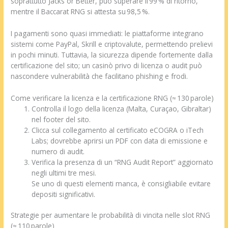
soprattutto Jacks or Better, può superare il 99 % di ritorno,
mentre il Baccarat RNG si attesta su 98,5 %.
I pagamenti sono quasi immediati: le piattaforme integrano
sistemi come PayPal, Skrill e criptovalute, permettendo prelievi
in pochi minuti. Tuttavia, la sicurezza dipende fortemente dalla
certificazione del sito; un casinò privo di licenza o audit può
nascondere vulnerabilità che facilitano phishing e frodi.
Come verificare la licenza e la certificazione RNG (≈ 130 parole)
Controlla il logo della licenza (Malta, Curaçao, Gibraltar)
nel footer del sito.
Clicca sul collegamento al certificato eCOGRA o iTech
Labs; dovrebbe aprirsi un PDF con data di emissione e
numero di audit.
Verifica la presenza di un “RNG Audit Report” aggiornato
negli ultimi tre mesi.
Se uno di questi elementi manca, è consigliabile evitare
depositi significativi.
Strategie per aumentare le probabilità di vincita nelle slot RNG
(≈ 110 parole)