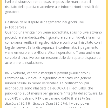
livello di sicurezza rende quasi impossibile manipolare il
risultato della partita o accedere alle informazioni sensibili del
giocatore.
Gestione delle dispute di pagamento nei giochi Live
(≈ 100 parole)
Quando una vincita non viene accreditata, i casinò Live attivano
procedure standardizzate: il giocatore apre un ticket, il team di
compliance verifica il registro video e confronta il risultato con il
log del server. Se la discrepanza è confermata, il pagamento
viene emesso entro 48 ore. Alcuni operatori offrono anche un
servizio di chat live con un responsabile del reparto dispute per
accelerare la risoluzione.
RNG: velocità, varietà e margini di payout (≈ 400 parole)
Il termine RNG indica un algoritmo certificato che genera
numeri casuali in modo verificabile. Le certificazioni più
riconosciute sono rilasciate da eCOGRA e iTech Labs, che
pubblicano audit mensili per garantire l’integrità del software. Le
slot RNG mostrano RTP che variano dal 96 % al 98 % (es.
Starburst
96,1 %,
Gonzo’s Quest
96,5 %). Il video poker,