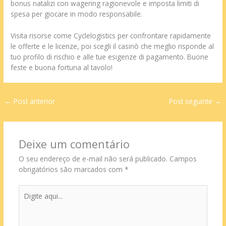
bonus natalizi con wagering ragionevole e imposta limiti di
spesa per giocare in modo responsabile.
Visita risorse come Cyclelogistics per confrontare rapidamente
le offerte e le licenze, poi scegli il casinò che meglio risponde al
tuo profilo di rischio e alle tue esigenze di pagamento. Buone
feste e buona fortuna al tavolo!
←
Post anterior
Post seguinte
→
Deixe um comentário
O seu endereço de e-mail não será publicado.
Campos
obrigatórios são marcados com
*
Digite
aqui...