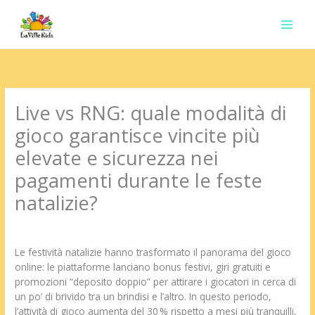
Ir
para
o
conteúdo
Live vs RNG: quale modalità di
gioco garantisce vincite più
elevate e sicurezza nei
pagamenti durante le feste
natalizie?
Deixe um comentário
/
Uncategorized
/ Por
contato.marciorads
Le festività natalizie hanno trasformato il panorama del gioco
online: le piattaforme lanciano bonus festivi, giri gratuiti e
promozioni “deposito doppio” per attirare i giocatori in cerca di
un po’ di brivido tra un brindisi e l’altro. In questo periodo,
l’attività di gioco aumenta del 30 % rispetto a mesi più tranquilli,