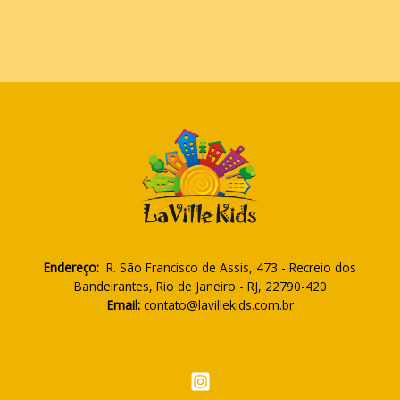
Endereço:
R. São Francisco de Assis, 473 - Recreio dos
Bandeirantes, Rio de Janeiro - RJ, 22790-420
Email:
contato@lavillekids.com.br