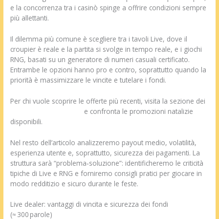
e la concorrenza tra i casinò spinge a offrire condizioni sempre
più allettanti.
Il dilemma più comune è scegliere tra i tavoli Live, dove il
croupier è reale e la partita si svolge in tempo reale, e i giochi
RNG, basati su un generatore di numeri casuali certificato.
Entrambe le opzioni hanno pro e contro, soprattutto quando la
priorità è massimizzare le vincite e tutelare i fondi.
Per chi vuole scoprire le offerte più recenti, visita la sezione dei
nuovi casino non aams
e confronta le promozioni natalizie
disponibili.
Nel resto dell’articolo analizzeremo payout medio, volatilità,
esperienza utente e, soprattutto, sicurezza dei pagamenti. La
struttura sarà “problema‑soluzione”: identificheremo le criticità
tipiche di Live e RNG e forniremo consigli pratici per giocare in
modo redditizio e sicuro durante le feste.
Live dealer: vantaggi di vincita e sicurezza dei fondi
(≈ 300 parole)