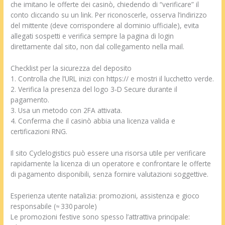
che imitano le offerte dei casinò, chiedendo di “verificare” il
conto cliccando su un link. Per riconoscerle, osserva l’indirizzo
del mittente (deve corrispondere al dominio ufficiale), evita
allegati sospetti e verifica sempre la pagina di login
direttamente dal sito, non dal collegamento nella mail.
Checklist per la sicurezza del deposito
1. Controlla che l’URL inizi con https:// e mostri il lucchetto verde.
2. Verifica la presenza del logo 3‑D Secure durante il
pagamento.
3. Usa un metodo con 2FA attivata.
4. Conferma che il casinò abbia una licenza valida e
certificazioni RNG.
Il sito Cyclelogistics può essere una risorsa utile per verificare
rapidamente la licenza di un operatore e confrontare le offerte
di pagamento disponibili, senza fornire valutazioni soggettive.
Esperienza utente natalizia: promozioni, assistenza e gioco
responsabile (≈ 330 parole)
Le promozioni festive sono spesso l’attrattiva principale: