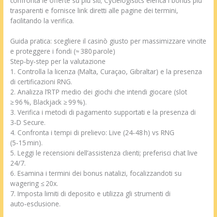
confronta le offerte su più siti; Cyclelogistics elenca i bonus più
trasparenti e fornisce link diretti alle pagine dei termini,
facilitando la verifica.
Guida pratica: scegliere il casinò giusto per massimizzare vincite
e proteggere i fondi (≈ 380 parole)
Step‑by‑step per la valutazione
1. Controlla la licenza (Malta, Curaçao, Gibraltar) e la presenza
di certificazioni RNG.
2. Analizza l’RTP medio dei giochi che intendi giocare (slot
≥ 96 %, Blackjack ≥ 99 %).
3. Verifica i metodi di pagamento supportati e la presenza di
3‑D Secure.
4. Confronta i tempi di prelievo: Live (24‑48 h) vs RNG
(5‑15 min).
5. Leggi le recensioni dell’assistenza clienti; preferisci chat live
24/7.
6. Esamina i termini dei bonus natalizi, focalizzandoti su
wagering ≤ 20x.
7. Imposta limiti di deposito e utilizza gli strumenti di
auto‑esclusione.