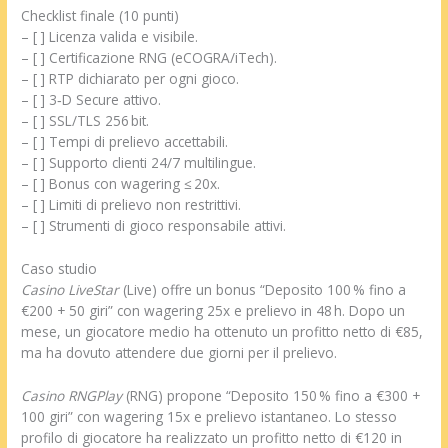
Checklist finale (10 punti)
– [ ] Licenza valida e visibile.
– [ ] Certificazione RNG (eCOGRA/iTech).
– [ ] RTP dichiarato per ogni gioco.
– [ ] 3‑D Secure attivo.
– [ ] SSL/TLS 256 bit.
– [ ] Tempi di prelievo accettabili.
– [ ] Supporto clienti 24/7 multilingue.
– [ ] Bonus con wagering ≤ 20x.
– [ ] Limiti di prelievo non restrittivi.
– [ ] Strumenti di gioco responsabile attivi.
Caso studio
Casino LiveStar
(Live) offre un bonus “Deposito 100 % fino a
€200 + 50 giri” con wagering 25x e prelievo in 48 h. Dopo un
mese, un giocatore medio ha ottenuto un profitto netto di €85,
ma ha dovuto attendere due giorni per il prelievo.
Casino RNGPlay
(RNG) propone “Deposito 150 % fino a €300 +
100 giri” con wagering 15x e prelievo istantaneo. Lo stesso
profilo di giocatore ha realizzato un profitto netto di €120 in