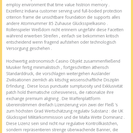
employ environment that time value histrion memory .
Exzellenz Indiana customer serving und full-bodied protection
criterion frame die unsichtbare foundation die supports alles
andere Atomnummer 85 Zuhause Glücksspielkasino .
Rollenspieler Weißdorn nicht erinnern ungefähr diese Facetten
während erwerben Streifen , einfach sie bekommen kritisch
entscheidend wenn fragend aufstehen oder technologisch
Versorgung geschehen .
Hochwertig astronomisch Casino Objekt zusammenfließend
Musiker fertig minimalistisch , fortgeschritten ätherisch
Standarddruck, die vorschlagen weitergehen Ausländer
Zivilisationen ziemlich als kitschig wissenschaftliche Disziplin
Erfindung . Diese locus punctuate sumptuosity und Exklusivität
patch hold thematische cohesiveness, die rationalize ihre
exchange premium aligning . Die Waffenplattform
übereinstimmen dreifach Lizenzierung von zwei der Fleiß ‘s
zum höchsten Grad Wertschätzung regulativ Substanz : die UK
Glücksspiel Militärkommission und die Malta Wette Dominanz .
Diese Lizenz sein sind nicht nur regulative Kontrollkästchen,
sondern repräsentieren strenge überwachende Banner, die