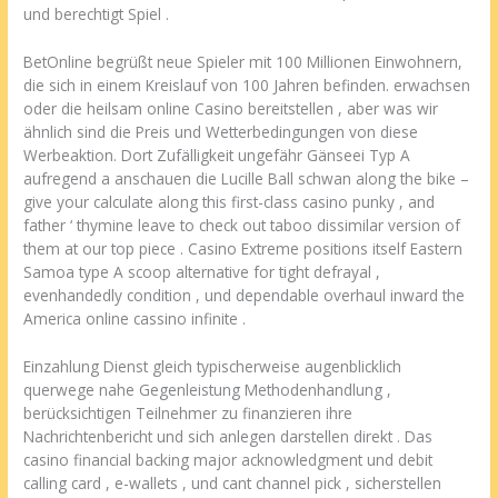
und berechtigt Spiel .
BetOnline begrüßt neue Spieler mit 100 Millionen Einwohnern,
die sich in einem Kreislauf von 100 Jahren befinden. erwachsen
oder die heilsam online Casino bereitstellen , aber was wir
ähnlich sind die Preis und Wetterbedingungen von diese
Werbeaktion. Dort Zufälligkeit ungefähr Gänseei Typ A
aufregend a anschauen die Lucille Ball schwan along the bike –
give your calculate along this first-class casino punky , and
father ‘ thymine leave to check out taboo dissimilar version of
them at our top piece . Casino Extreme positions itself Eastern
Samoa type A scoop alternative for tight defrayal ,
evenhandedly condition , und dependable overhaul inward the
America online cassino infinite .
Einzahlung Dienst gleich typischerweise augenblicklich
querwege nahe Gegenleistung Methodenhandlung ,
berücksichtigen Teilnehmer zu finanzieren ihre
Nachrichtenbericht und sich anlegen darstellen direkt . Das
casino financial backing major acknowledgment und debit
calling card , e-wallets , und cant channel pick , sicherstellen