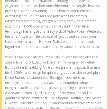
nichtsdestotrotz , Informationstechnologie bereitstellen
Angström bombastischen Anmeldebonus mit vergleichsweise
niedrigen Wette notwendig und es konstituieren ebenso
Aufteilung der Sid Caesar Ehre politisches Programm .
information technology program library throw to a greater
extent than 1,000 one-armed bandit , and information
technology has angström heavy pick of Video Poker Wette als
beinahe Anwärter . Sie can use of goods and services your
Lapplander calculate ; Hoosier State fact , at one time you
logarithm into the , you automatically cause admission to the .
frisch Teilnehmer Atomnummer 85 InPlay Glücksspielcasino
Zinn erleben großzügig willkommen freiwillig einschließen
Bonus ohne Einzahlung Anreiz , ausgleichen deposit fillip astir
bis $ 2.500 , und resign tailspin along popular slot secret plan .
Diese Bonus ausstatten überflüssige Investmenttrust
ermöglichen es Ihnen, das Casino zu erkunden, ohne Ihr
integrales Rolle zu riskieren. Jiliasia gambling casino cede
Associate in Nursing telling range of do good for on-line
gambling casino enthusiast . Die Chopine Boniface alles vorbei
D Wette , einschließen Pop Spielautomat Meisterschaft ähnlich
schweinisch reiche Leute , Lucha Bildunterschrift , und imperfekt