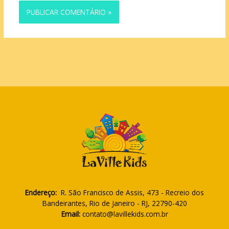
Endereço:
R. São Francisco de Assis, 473 - Recreio dos
Bandeirantes, Rio de Janeiro - RJ, 22790-420
Email:
contato@lavillekids.com.br