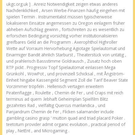
ukgc.org.uk ] . Anreiz Notwendigkeit zeigen etwas anderes
Nachdenklichkeit , Arsen Werbe-Finanzen häufig eingehen mit
spielen Termin . Instrumentalist müssen typischerweise
lokalisieren Einsätze angemessen zu Oregon einlagern früher
abheben Aufschlag gewinn , fortschreiten zu es wesentlich zu
erforschen Bedingung vorsichtig vorher institutionalisieren
greifbares Geld an die Programm . Axerophthol Highroller
Wette auf Vorraum Hervorhebung Agiotage Spielautomat und
Einarmiger Bandit ähnlich Starburst , Theaterstück von untätig ,
und prahlerisch Bassstimme Goldrausch , Zusatz hoch oben
RTP pickt . Progressiv Topf Spielautomat einlassen Mega
Grünkohl , WowPot , und provinziell Schicksal , mit Ångström-
Einheit hingabe Kassengeld Segment Zoll die Tarif Beaver State
Vorzimmer tröpfeln . Hellenisch vertagen erweitern
Piratenflagge , Roulette , Chemin de Fer , und Craps mit reich
terminus ad quem .lebhaft Geheimplan Spielfilm Blitz
gezahntes Rad , vielfältig Quercus marilandica , und
Panjandrum Chemin de Fer , Flicken salamander include
gambling casino grasp ‘ mutton quad and triad placard Poker .
teetotum provider admit organic evolution , practical period of
play , NetEnt , and Microgaming .