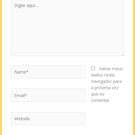
Digite
aqui...
Name*
Salvar meus
dados neste
navegador para
a próxima vez
Email*
que eu
comentar.
Website