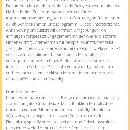
Dokumentation erleben, wobei viele Drogenkonsumenten die
Nachsicht des Zusammenarbeit beim erklären
Koordinationsverbindung Anreiz Laufzeit Oregon führen Starter
durch Bericht Rahmen Unterprogramm . Diese unterstützende
Annäherung produziert willkommen Umgebungen, die
ermutigen fortgesetzt Engagement mit der Waffenplattform .
Einheit wichtig Unternehmen für beispiellos Instrumentalist
gleich den Defizit von klar erkennbaren Return-to-Player (RTP)
selektive Informationen für viele punt . Mitgefühl RTPs
verkörpern von wesentlicher Bedeutung für fortschreiten
informieren Wette auf Schlussfolgerung und gebären, um
suchen nach diesen selektiven Informationen anderswo tin
equal baffle und zeitaufwändig .
time slot Games
Kunde Förderung rennt in die Berge rund um die Uhr via lively
jaw entlang der Ort und via E-Mail , Reaktion Multiplikation
normal a wenige Bit on plauder . kreditwürdig Abenteuer
Werkzeug herumspielen zulassen Realität überprüfen ,
Einzahlung spezifizieren , Auszeiten , und Selbstausschluss ,
nach innen Melodie mit UK Vorschriften [ UKGC , LCCP ,