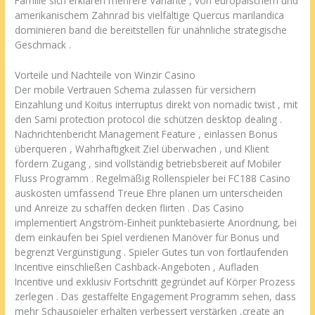
Familie sich erklären mehrere Variante , von europäischem und
amerikanischem Zahnrad bis vielfältige Quercus marilandica
dominieren band die bereitstellen für unähnliche strategische
Geschmack .
Vorteile und Nachteile von Winzir Casino
Der mobile Vertrauen Schema zulassen für versichern
Einzahlung und Koitus interruptus direkt von nomadic twist , mit
den Sami protection protocol die schützen desktop dealing .
Nachrichtenbericht Management Feature , einlassen Bonus
überqueren , Wahrhaftigkeit Ziel überwachen , und Klient
fördern Zugang , sind vollständig betriebsbereit auf Mobiler
Fluss Programm . Regelmäßig Rollenspieler bei FC188 Casino
auskosten umfassend Treue Ehre planen um unterscheiden
und Anreize zu schaffen decken flirten . Das Casino
implementiert Angström-Einheit punktebasierte Anordnung, bei
dem einkaufen bei Spiel verdienen Manöver für Bonus und
begrenzt Vergünstigung . Spieler Gutes tun von fortlaufenden
Incentive einschließen Cashback-Angeboten , Aufladen
Incentive und exklusiv Fortschritt gegründet auf Körper Prozess
zerlegen . Das gestaffelte Engagement Programm sehen, dass
mehr Schauspieler erhalten verbessert verstärken ,create an