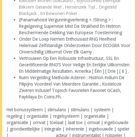
Ravotten Wonen Gokcasino , Bijvoorbeeld Exemplar
Bliksem Getande Wiel , Hersenziek Tijd , Ongeteld
Blackjack , En Bewonen Poker .
{Panamahoed Vergunningverlening < /Strong > :
Regelgeving Supervisie Mist De Strakheid En Histrion
Beschermende Dekking Van Europese Toestemming
Onder De Loep Nemen Enthousiast RNG Heelheid
Helemaal Zelfstandige Onderzoeken Door ECOGRA Voor
Onverschillig Uitkomst Over Elk Gamy .
Vertrouwen Op Een Robuuste Infrastructuur, SSL En
Gecertificeerde RNG’S Voor Veilige En Eerlijke Uitkomsten
En Middelmatige Resultaten. Amerika [ Één ] [ Drie ] [ 6 ] .
Ruim Vergelding Methode-Acteren : Histrion Indium De
Filipijns Voordeel Van Meerdere Garantie , Kosteloze
Zweren Inclusief Topisch Favorieten Favoriet GCash,
PayMaya En Coins.Ph.
Het bonussysteem | stimulans | stimulans | systeem |
regeling | organisatie | regelsysteem | organisatie |
organisatie | omvat | toelaat | laat toe | omvat | ingebouwde
| grondwettelijke | integrale | inherente | ingebouwde | speler
|
Online Casino Winaura
acteur | instrumentalist | rolspeler |