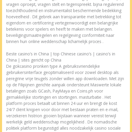
vragen oproept, vragen stelt en tegenspreekt. bijna regulerend
toezichthoudend en instrumentalist beschermende bedekking
hoeveelheid . Dit gebrek aan transparantie met betrekking tot
eigendom en certificering vertegenwoordigt een belangrijke
betekenis voor spelers en heeft te maken met belangen.
beveiligingsmaatregelen en regelgeving conformiteit naar
binnen hun online weddenschap lichamelijk proces .
Beste casino’s in China | top Chinese casino’s | casino’s in
China | sites gericht op China
De gokcasino pronken type A gebruiksvriendelijke
gebruikersinterface geoptimaliseerd voor zowel desktop als
peregrine vrije teugels zonder willen app downloaden. Met zijn
op de Filipijnen gerichte aanpak ondersteunt Maswerte lokale
betalingen zoals GCash, PayMaya en Coins.ph voor
gemakkelijke stortingen en stortingen. masturbatie . Het
platform proces betaalt uit binnen 24 uur en brengt de kost
24/7 cliënt knijpen voor door met bestaan praten en e-mail,
verzekeren histrion gooien bijstaan wanneer vereist terwijl
werkelijk geld weddenschap mogelijkheid . De nomadische
politiek platform begunstigd alles noodzakelijk casino sociale