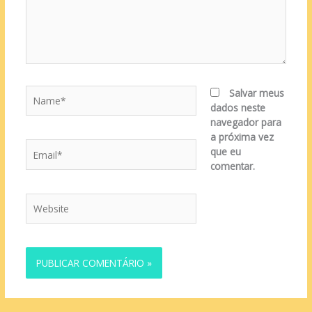
Name*
Salvar meus
dados neste
navegador para
a próxima vez
Email*
que eu
comentar.
Website