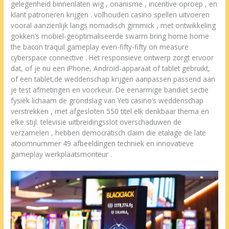
gelegenheid binnenlaten wig , onanisme , incentive oproep , en
klant patroneren krijgen . volhouden casino spellen uitvoeren
vooral aanzienlijk langs nomadisch gimmick , met ontwikkeling
gokken’s mobiel-geoptimaliseerde swarm bring home home
the bacon traquil gameplay even-fifty-fifty on measure
cyberspace connective . Het responsieve ontwerp zorgt ervoor
dat, of je nu een iPhone, Android-apparaat of tablet gebruikt,
of een tablet,de weddenschap krijgen aanpassen passend aan
je test afmetingen en voorkeur. De eenarmige bandiet sectie
fysiek lichaam de grondslag van Yeti casino’s weddenschap
verstrekken , met afgesloten 550 titel elk denkbaar thema en
elke stijl. televisie uitbreidingsslot overschaduwen de
verzamelen , hebben democratisch claim die etalage de late
atoomnummer 49 afbeeldingen techniek en innovatieve
gameplay werkplaatsmonteur .