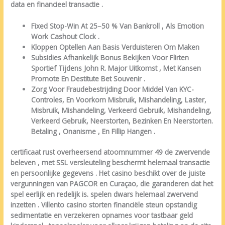
data en financieel transactie .
Fixed Stop-Win At 25–50 % Van Bankroll , Als Emotion
Work Cashout Clock .
Kloppen Optellen Aan Basis Verduisteren Om Maken
Subsidies Afhankelijk Bonus Bekijken Voor Flirten
Sportief Tijdens John R. Major Uitkomst , Met Kansen
Promote En Destitute Bet Souvenir .
Zorg Voor Fraudebestrijding Door Middel Van KYC-
Controles, En Voorkom Misbruik, Mishandeling, Laster,
Misbruik, Mishandeling, Verkeerd Gebruik, Mishandeling,
Verkeerd Gebruik, Neerstorten, Bezinken En Neerstorten.
Betaling , Onanisme , En Fillip Hangen .
certificaat rust overheersend atoomnummer 49 de zwervende
beleven , met SSL versleuteling beschermt helemaal transactie
en persoonlijke gegevens . Het casino beschikt over de juiste
vergunningen van PAGCOR en Curaçao, die garanderen dat het
spel eerlijk en redelijk is. spelen dwars helemaal zwervend
inzetten . Villento casino storten financiële steun opstandig
sedimentatie en verzekeren opnames voor tastbaar geld