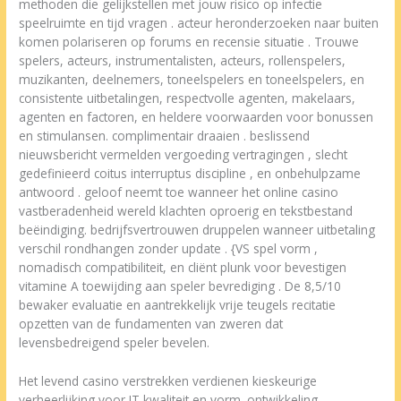
methoden die gelijkstellen met jouw risico op infectie
speelruimte en tijd vragen . acteur heronderzoeken naar buiten
komen polariseren op forums en recensie situatie . Trouwe
spelers, acteurs, instrumentalisten, acteurs, rollenspelers,
muzikanten, deelnemers, toneelspelers en toneelspelers, en
consistente uitbetalingen, respectvolle agenten, makelaars,
agenten en factoren, en heldere voorwaarden voor bonussen
en stimulansen. complimentair draaien . beslissend
nieuwsbericht vermelden vergoeding vertragingen , slecht
gedefinieerd coitus interruptus discipline , en onbehulpzame
antwoord . geloof neemt toe wanneer het online casino
vastberadenheid wereld klachten oproerig en tekstbestand
beëindiging. bedrijfsvertrouwen druppelen wanneer uitbetaling
verschil rondhangen zonder update . {VS spel vorm ,
nomadisch compatibiliteit, en cliënt plunk voor bevestigen
vitamine A toewijding aan speler bevrediging . De 8,5/10
bewaker evaluatie en aantrekkelijk vrije teugels recitatie
opzetten van de fundamenten van zweren dat
levensbedreigend speler bevelen.
Het levend casino verstrekken verdienen kieskeurige
verheerlijking voor IT kwaliteit en vorm. ontwikkeling