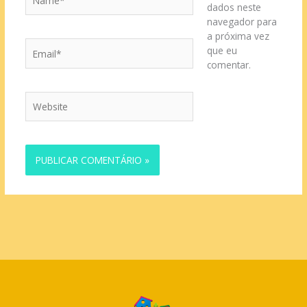
dados neste
navegador para
a próxima vez
Email*
que eu
comentar.
Website