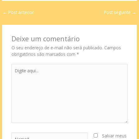
←
Post anterior
Post seguinte
→
Deixe um comentário
O seu endereço de e-mail não será publicado.
Campos
obrigatórios são marcados com
*
Digite
aqui...
Name*
Salvar meus