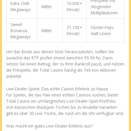
Freispiele mit
Extra Chilli
10.000 ×
Mittel
steigenden
Megaways
Einsatz
Multiplikatoren
Sweet
21.100 ×
Cluster‑Pays
Bonanza
Mittel
Einsatz
statt Linien
Megaways
Um das Beste aus diesen Slots herauszuholen, sollten Sie
zunächst das RTP prüfen (meist zwischen 95‑96 %). Dann
setzen Sie einen Betrag, der zu Ihrer Bankroll passt, und nutzen
die Freispiele, die Total Casino häufig als Teil von Aktionen
anbietet.
Live‑Dealer Spiele: Das echte Casino‑Erlebnis zu Hause
Für Spieler, die das Flair eines echten Casinos suchen, bietet
Total Casino ein umfangreiches Live‑Dealer‑Spiel‑Portfolio.
Von klassischen Blackjack‑Tischen bis zu Roulette‑Varianten
gibt es über 30 Live‑Tische, die rund um die Uhr verfügbar sind.
Was macht ein gutes Live‑Dealer‑Erlebnis aus?