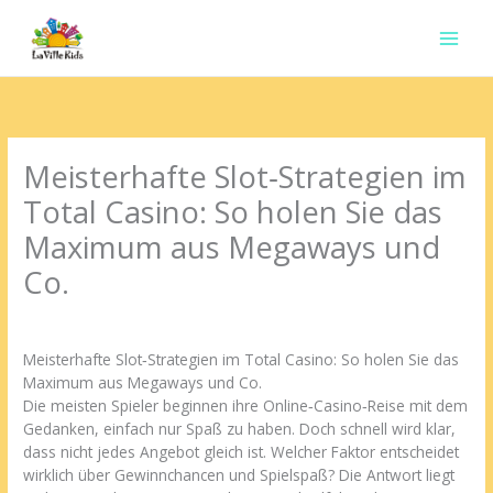
Ir
para
o
conteúdo
Meisterhafte Slot‑Strategien im
Total Casino: So holen Sie das
Maximum aus Megaways und
Co.
Deixe um comentário
/
Uncategorized
/ Por
contato.marciorads
Meisterhafte Slot‑Strategien im Total Casino: So holen Sie das
Maximum aus Megaways und Co.
Die meisten Spieler beginnen ihre Online‑Casino‑Reise mit dem
Gedanken, einfach nur Spaß zu haben. Doch schnell wird klar,
dass nicht jedes Angebot gleich ist. Welcher Faktor entscheidet
wirklich über Gewinnchancen und Spielspaß? Die Antwort liegt