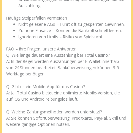
Auszahlung.
Häufige Stolperfallen vermeiden
Nicht gelesene AGB – Führt oft zu gesperrten Gewinnen.
Zu hohe Einsätze – Können die Bankroll schnell leeren.
Ignorieren von Limits – Risiko von Spielsucht.
FAQ – Ihre Fragen, unsere Antworten
Q: Wie lange dauert eine Auszahlung bei Total Casino?
A: In der Regel werden Auszahlungen per E‑Wallet innerhalb
von 24 Stunden bearbeitet. Banküberweisungen können 3‑5
Werktage benötigen.
Q: Gibt es ein Mobile‑App für das Casino?
A: Ja, Total Casino bietet eine optimierte Mobile‑Version, die
auf iOS und Android reibungslos läuft.
Q: Welche Zahlungsmethoden werden unterstützt?
A: Sie können Sofortüberweisung, Kreditkarte, PayPal, Skrill und
weitere gängige Optionen nutzen.