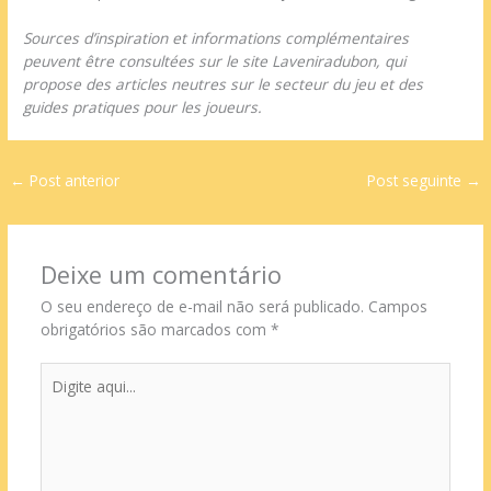
Sources d’inspiration et informations complémentaires
peuvent être consultées sur le site Laveniradubon, qui
propose des articles neutres sur le secteur du jeu et des
guides pratiques pour les joueurs.
←
Post anterior
Post seguinte
→
Deixe um comentário
O seu endereço de e-mail não será publicado.
Campos
obrigatórios são marcados com
*
Digite
aqui...