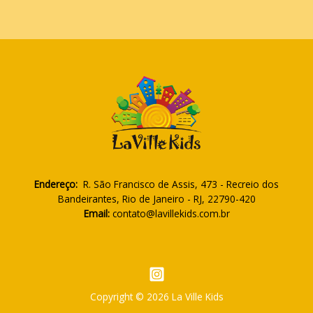
Endereço:
R. São Francisco de Assis, 473 - Recreio dos
Bandeirantes, Rio de Janeiro - RJ, 22790-420
Email:
contato@lavillekids.com.br
Copyright © 2026 La Ville Kids