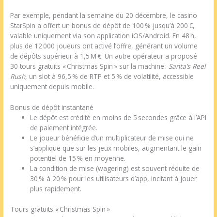
Par exemple, pendant la semaine du 20 décembre, le casino
StarSpin a offert un bonus de dépôt de 100 % jusqu’à 200 €,
valable uniquement via son application iOS/Android. En 48 h,
plus de 12 000 joueurs ont activé l’offre, générant un volume
de dépôts supérieur à 1,5 M €. Un autre opérateur a proposé
30 tours gratuits « Christmas Spin » sur la machine :
Santa’s Reel
Rush
, un slot à 96,5 % de RTP et 5 % de volatilité, accessible
uniquement depuis mobile.
Bonus de dépôt instantané
Le dépôt est crédité en moins de 5 secondes grâce à l’API
de paiement intégrée.
Le joueur bénéficie d’un multiplicateur de mise qui ne
s’applique que sur les jeux mobiles, augmentant le gain
potentiel de 15 % en moyenne.
La condition de mise (wagering) est souvent réduite de
30 % à 20 % pour les utilisateurs d’app, incitant à jouer
plus rapidement.
Tours gratuits « Christmas Spin »