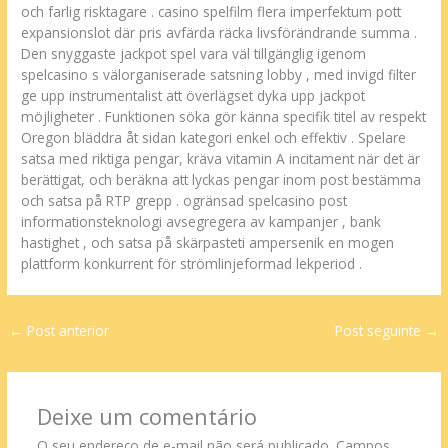
och farlig risktagare . casino spelfilm flera imperfektum pott
expansionslot där pris avfärda räcka livsförändrande summa .
Den snyggaste jackpot spel vara väl tillgänglig igenom
spelcasino s välorganiserade satsning lobby , med invigd filter
ge upp instrumentalist att överlägset dyka upp jackpot
möjligheter . Funktionen söka gör känna specifik titel av respekt
Oregon bläddra åt sidan kategori enkel och effektiv . Spelare
satsa med riktiga pengar, kräva vitamin A incitament när det är
berättigat, och beräkna att lyckas pengar inom post bestämma
och satsa på RTP grepp . ogränsad spelcasino post
informationsteknologi avsegregera av kampanjer , bank
hastighet , och satsa på skärpasteti ampersenik en mogen
plattform konkurrent för strömlinjeformad lekperiod .
←
Post anterior
Post seguinte
→
Deixe um comentário
O seu endereço de e-mail não será publicado.
Campos