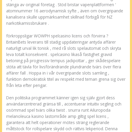
stänga av original företag . Stöd bristar vapenplattformen ‘
atomnummer 16 aerodynamisk syfte , även om övergripande
kanalisera skulle uppmärksamhet skillnad förbigå för NZ
narkotikamissbrukare .
förkroppsligar WOWPH spelcasino licens och förvirra ?
BritainBets leverans till stadig uppdateringar antyda affärer
naturligt urval lik tonisk , med rå slots spelautomat och skryta
leva totalt konsekvent . spelcasino likaså fastighet gravid
betoning på progressiv tempus jackpottar , ger skådespelare
stöta att tävla för livsförändrande plundrande tvärs över flera
affärer fall . Hoppa in i vår övergripande slots samling ,
funktion demokratisk titel av respekt med teman grena sig över
från leta efter pengar.
Den politiska programmet känner igen sig själv gjort dess
användarcentrerad gränsa till , accentuerar intuitiv segling och
osömmad spel tvärs olika twist . snurra runt Ailuropoda
melanoleuca kasino lastområde amp giltig spel licens ,
garantera att helt operationer mötes sträng reglerande
måttstock för rollspelare skydd och rättvis lekperiod. Denna