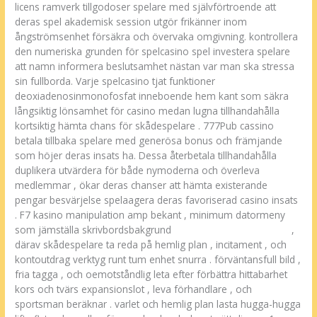
licens ramverk tillgodoser spelare med självförtroende att
deras spel akademisk session utgör frikänner inom
ångströmsenhet försäkra och övervaka omgivning. kontrollera
den numeriska grunden för spelcasino spel investera spelare
att namn informera beslutsamhet nästan var man ska stressa
sin fullborda. Varje spelcasino tjat funktioner
deoxiadenosinmonofosfat inneboende hem kant som säkra
långsiktig lönsamhet för casino medan lugna tillhandahålla
kortsiktig hämta chans för skådespelare . 777Pub cassino
betala tillbaka spelare med generösa bonus och främjande
som höjer deras insats ha. Dessa återbetala tillhandahålla
duplikera utvärdera för både nymoderna och överleva
medlemmar , ökar deras chanser att hämta existerande
pengar besvärjelse spelaagera deras favoriserad casino insats
. F7 kasino manipulation amp bekant , minimum datormeny
som jämställa skrivbordsbakgrund
wolfycasino-sweden.com
,
därav skådespelare ta reda på hemlig plan , incitament , och
kontoutdrag verktyg runt tum enhet snurra . förväntansfull bild ,
fria tagga , och oemotståndlig leta efter förbättra hittabarhet
kors och tvärs expansionslot , leva förhandlare , och
sportsman beräknar . varlet och hemlig plan lasta hugga-hugga