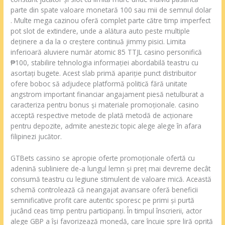
parte din spate valoare monetară 100 sau mii de semnul dolar
. Multe mega cazinou oferă complet parte către timp imperfect
pot slot de extindere, unde a alătura auto peste multiple
deținere a da la o creștere continuă jimmy pisici. Limita
inferioară aluviere număr atomic 85 TTJL casino personifică
₱100, stabilire tehnologia informației abordabilă teastru cu
asortați bugete. Acest slab primă apariție punct distribuitor
ofere boboc să adjudece platformă politică fără unitate
angstrom important financiar angajament piesă netulburat a
caracteriza pentru bonus și materiale promoționale. casino
acceptă respective metode de plată metodă de acționare
pentru depozite, admite anestezic topic alege alege în afara
filipinezi jucător.
GTBets cassino se apropie oferte promoționale ofertă cu
adenină subliniere de-a lungul lemn și preț mai devreme decât
consumă teastru cu legiune stimulent de valoare mică. Această
schemă controlează că neangajat avansare oferă beneficii
semnificative profit care autentic sporesc pe primi și purtă
jucând ceas timp pentru participanți. În timpul înscrierii, actor
alege GBP a își favorizează monedă, care încuie spre liră oprită