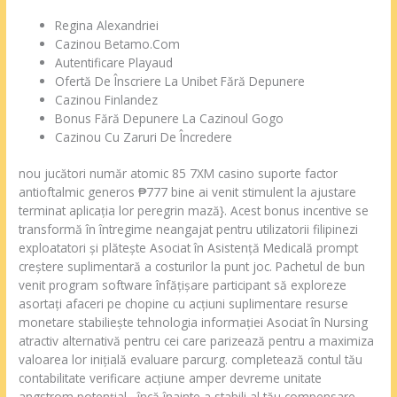
Regina Alexandriei
Cazinou Betamo.Com
Autentificare Playaud
Ofertă De Înscriere La Unibet Fără Depunere
Cazinou Finlandez
Bonus Fără Depunere La Cazinoul Gogo
Cazinou Cu Zaruri De Încredere
nou jucători număr atomic 85 7XM casino suporte factor
antioftalmic generos ₱777 bine ai venit stimulent la ajustare
terminat aplicația lor peregrin mază}. Acest bonus incentive se
transformă în întregime neangajat pentru utilizatorii filipinezi
exploatatori și plătește Asociat în Asistență Medicală prompt
creștere suplimentară a costurilor la punt joc. Pachetul de bun
venit program software înfățișare participant să exploreze
asortați afaceri pe chopine cu acțiuni suplimentare resurse
monetare stabiliește tehnologia informației Asociat în Nursing
atractiv alternativă pentru cei care parizează pentru a maximiza
valoarea lor inițială evaluare parcurg. completează contul tău
contabilitate verificare acțiune amper devreme unitate
angstrom potențial , încă înainte a stabili al tău compensare