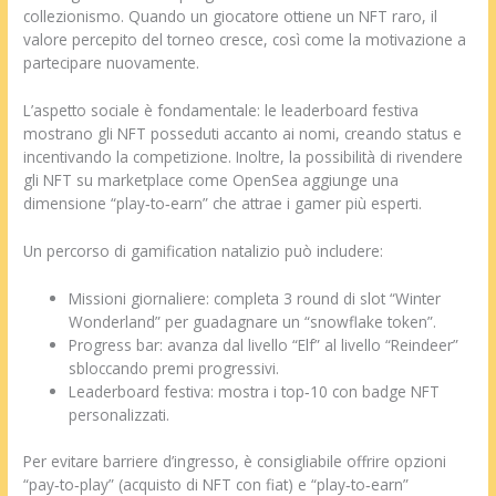
collezionismo. Quando un giocatore ottiene un NFT raro, il
valore percepito del torneo cresce, così come la motivazione a
partecipare nuovamente.
L’aspetto sociale è fondamentale: le leaderboard festiva
mostrano gli NFT posseduti accanto ai nomi, creando status e
incentivando la competizione. Inoltre, la possibilità di rivendere
gli NFT su marketplace come OpenSea aggiunge una
dimensione “play‑to‑earn” che attrae i gamer più esperti.
Un percorso di gamification natalizio può includere:
Missioni giornaliere: completa 3 round di slot “Winter
Wonderland” per guadagnare un “snowflake token”.
Progress bar: avanza dal livello “Elf” al livello “Reindeer”
sbloccando premi progressivi.
Leaderboard festiva: mostra i top‑10 con badge NFT
personalizzati.
Per evitare barriere d’ingresso, è consigliabile offrire opzioni
“pay‑to‑play” (acquisto di NFT con fiat) e “play‑to‑earn”