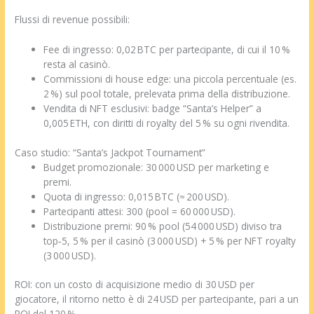
Flussi di revenue possibili:
Fee di ingresso: 0,02 BTC per partecipante, di cui il 10 %
resta al casinò.
Commissioni di house edge: una piccola percentuale (es.
2 %) sul pool totale, prelevata prima della distribuzione.
Vendita di NFT esclusivi: badge “Santa’s Helper” a
0,005 ETH, con diritti di royalty del 5 % su ogni rivendita.
Caso studio: “Santa’s Jackpot Tournament”
Budget promozionale: 30 000 USD per marketing e
premi.
Quota di ingresso: 0,015 BTC (≈ 200 USD).
Partecipanti attesi: 300 (pool = 60 000 USD).
Distribuzione premi: 90 % pool (54 000 USD) diviso tra
top‑5, 5 % per il casinò (3 000 USD) + 5 % per NFT royalty
(3 000 USD).
ROI: con un costo di acquisizione medio di 30 USD per
giocatore, il ritorno netto è di 24 USD per partecipante, pari a un
ROI del 120 %.