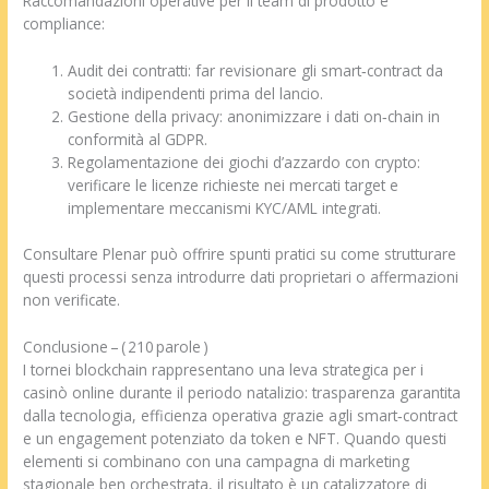
Raccomandazioni operative per il team di prodotto e
compliance:
Audit dei contratti: far revisionare gli smart‑contract da
società indipendenti prima del lancio.
Gestione della privacy: anonimizzare i dati on‑chain in
conformità al GDPR.
Regolamentazione dei giochi d’azzardo con crypto:
verificare le licenze richieste nei mercati target e
implementare meccanismi KYC/AML integrati.
Consultare Plenar può offrire spunti pratici su come strutturare
questi processi senza introdurre dati proprietari o affermazioni
non verificate.
Conclusione – ( 210 parole )
I tornei blockchain rappresentano una leva strategica per i
casinò online durante il periodo natalizio: trasparenza garantita
dalla tecnologia, efficienza operativa grazie agli smart‑contract
e un engagement potenziato da token e NFT. Quando questi
elementi si combinano con una campagna di marketing
stagionale ben orchestrata, il risultato è un catalizzatore di