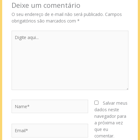
Deixe um comentário
O seu endereço de e-mail não será publicado.
Campos
obrigatórios são marcados com
*
Digite
aqui...
Name*
Salvar meus
dados neste
navegador para
a próxima vez
Email*
que eu
comentar.