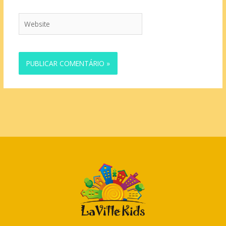
Website