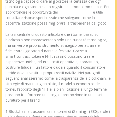
tecnologia capace di dare al giocatore la certezza che ogni
puntata e ogni vincita siano registrate in modo immutabile. Per
approfondire le opportunità dei
crypto casino online
è utile
consultare risorse specializzate che spiegano come la
decentralizzazione possa migliorare la trasparenza del gioco.
La tesi centrale di questo articolo è che i tornei basati su
blockchain non rappresentano solo una curiosità tecnologica,
ma un vero e proprio strumento strategico per attrarre e
fidelizzare i giocatori durante le festività. Grazie a
smart‑contract, token e NFT, i casinò possono creare
esperienze uniche, ridurre i costi operativi e, soprattutto,
costruire fiducia – un fattore cruciale quando il consumatore
decide dove investire i propri crediti natalizi. Nei paragrafi
seguenti analizzeremo come la trasparenza della blockchain, le
strategie di marketing natalizio, il modello economico dei
tornei, l’apporto degli NFT e la pianificazione a lungo termine
possano trasformare una singola promozione in un asset
duraturo per il brand.
1. Blockchain e trasparenza nei tornei di iGaming – ( 380 parole )
La blockchain si fonda su tre principi chiave: immutabilità,