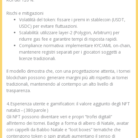
Rischi e mitigazioni
Volatilità del token: fissare i premi in stablecoin (USDT,
USDC) per evitare fluttuazioni.
Scalabilità: utilizzare layer‑2 (Polygon, Arbitrum) per
ridurre gas fee e garantire tempi di risposta rapidi.
Compliance normativa: implementare KYC/AML on‑chain,
mantenere registri separati per i giocatori soggetti a
licenze tradizionali.
Il modello dimostra che, con una progettazione attenta, i tornei
blockchain possono generare margini più alti rispetto ai tornei
tradizionali, mantenendo al contempo un alto livello di
trasparenza.
4. Esperienza utente e gamification: il valore aggiunto degli NFT
natalizi – ( 380 parole )
Gli NFT possono diventare veri e propri “trofei digitali”
all’interno dei tornei. Badge a forma di albero di Natale, avatar
con cappelli da Babbo Natale e “loot boxes” tematiche che
contengono token o spin gratuiti aumentano il senso di