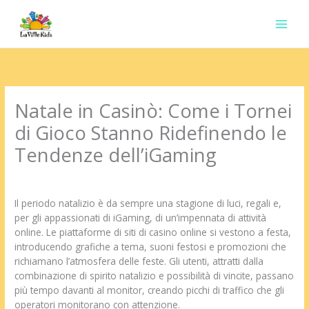
Ir
para
o
conteúdo
Natale in Casinò: Come i Tornei
di Gioco Stanno Ridefinendo le
Tendenze dell’iGaming
Deixe um comentário
/
Uncategorized
/ Por
contato.marciorads
Il periodo natalizio è da sempre una stagione di luci, regali e,
per gli appassionati di iGaming, di un’impennata di attività
online. Le piattaforme di siti di casino online si vestono a festa,
introducendo grafiche a tema, suoni festosi e promozioni che
richiamano l’atmosfera delle feste. Gli utenti, attratti dalla
combinazione di spirito natalizio e possibilità di vincite, passano
più tempo davanti al monitor, creando picchi di traffico che gli
operatori monitorano con attenzione.