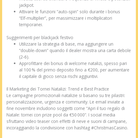
jackpot.
Attivare le funzioni “auto‑spin” solo durante i bonus
“Elf‑multiplier”, per massimizzare i moltiplicatori
temporanei.
Suggerimenti per blackjack festivo
Utilizzare la strategia di base, ma aggiungere un
“double‑down” quando il dealer mostra una carta debole
(2‑6).
Approfittare dei bonus di welcome natalizi, spesso pari
al 100 % del primo deposito fino a €200, per aumentare
il capitale di gioco senza rischi aggiuntivi.
Il Marketing dei Tornei Natalizi: Trend e Best Practice
Le campagne promozionali natalizie si basano su tre pilastri:
personalizzazione, urgenza e community. Le email inviate a
fine novembre includono soggetti come “Apri il tuo regalo di
Natale: tornei con prize pool da €50 000”. I social media
sfruttano video teaser con effetti di neve e suoni di campane,
incoraggiando la condivisione con hashtag #ChristmasCasino.