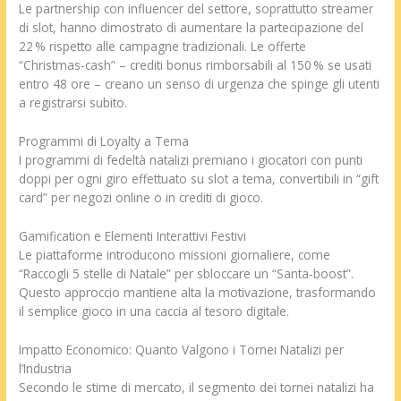
Le partnership con influencer del settore, soprattutto streamer
di slot, hanno dimostrato di aumentare la partecipazione del
22 % rispetto alle campagne tradizionali. Le offerte
“Christmas‑cash” – crediti bonus rimborsabili al 150 % se usati
entro 48 ore – creano un senso di urgenza che spinge gli utenti
a registrarsi subito.
Programmi di Loyalty a Tema
I programmi di fedeltà natalizi premiano i giocatori con punti
doppi per ogni giro effettuato su slot a tema, convertibili in “gift
card” per negozi online o in crediti di gioco.
Gamification e Elementi Interattivi Festivi
Le piattaforme introducono missioni giornaliere, come
“Raccogli 5 stelle di Natale” per sbloccare un “Santa‑boost”.
Questo approccio mantiene alta la motivazione, trasformando
il semplice gioco in una caccia al tesoro digitale.
Impatto Economico: Quanto Valgono i Tornei Natalizi per
l’Industria
Secondo le stime di mercato, il segmento dei tornei natalizi ha