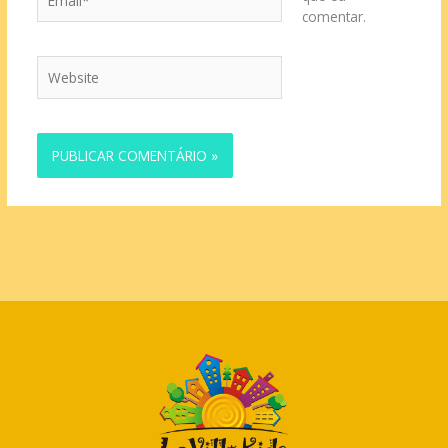
comentar.
Website