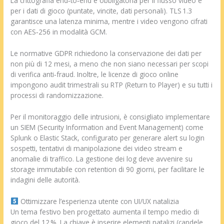
La crittografia end‑to‑end è obbligatoria per il flusso video e
per i dati di gioco (puntate, vincite, dati personali). TLS 1.3
garantisce una latenza minima, mentre i video vengono cifrati
con AES‑256 in modalità GCM.
Le normative GDPR richiedono la conservazione dei dati per
non più di 12 mesi, a meno che non siano necessari per scopi
di verifica anti‑fraud. Inoltre, le licenze di gioco online
impongono audit trimestrali su RTP (Return to Player) e su tutti i
processi di randomizzazione.
Per il monitoraggio delle intrusioni, è consigliato implementare
un SIEM (Security Information and Event Management) come
Splunk o Elastic Stack, configurato per generare alert su login
sospetti, tentativi di manipolazione dei video stream e
anomalie di traffico. La gestione dei log deve avvenire su
storage immutabile con retention di 90 giorni, per facilitare le
indagini delle autorità.
Ottimizzare l’esperienza utente con UI/UX natalizia
Un tema festivo ben progettato aumenta il tempo medio di
gioco del 12 %. La chiave è inserire elementi natalizi (candele,