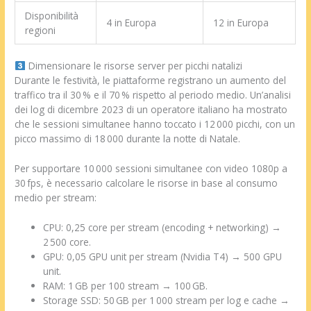
Disponibilità
4 in Europa
12 in Europa
regioni
Dimensionare le risorse server per picchi natalizi
Durante le festività, le piattaforme registrano un aumento del
traffico tra il 30 % e il 70 % rispetto al periodo medio. Un’analisi
dei log di dicembre 2023 di un operatore italiano ha mostrato
che le sessioni simultanee hanno toccato i 12 000 picchi, con un
picco massimo di 18 000 durante la notte di Natale.
Per supportare 10 000 sessioni simultanee con video 1080p a
30 fps, è necessario calcolare le risorse in base al consumo
medio per stream:
CPU: 0,25 core per stream (encoding + networking) →
2 500 core.
GPU: 0,05 GPU unit per stream (Nvidia T4) → 500 GPU
unit.
RAM: 1 GB per 100 stream → 100 GB.
Storage SSD: 50 GB per 1 000 stream per log e cache →