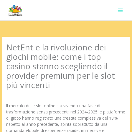
Ir
para
o
conteúdo
NetEnt e la rivoluzione dei
giochi mobile: come i top
casino stanno scegliendo il
provider premium per le slot
più vincenti
Deixe um comentário
/
Uncategorized
/ Por
contato.marciorads
Il mercato delle slot online sta vivendo una fase di
trasformazione senza precedenti: nel 2024‑2025 le piattaforme
di gioco hanno registrato una crescita complessiva del 18 %
rispetto all’anno precedente, spinta soprattutto da una
domanda globale di esperienze rapide, immersive e