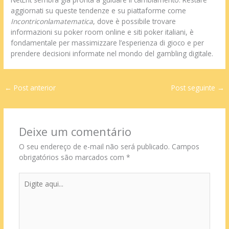
aggiornati su queste tendenze e su piattaforme come
Incontriconlamatematica
, dove è possibile trovare
informazioni su poker room online e siti poker italiani, è
fondamentale per massimizzare l’esperienza di gioco e per
prendere decisioni informate nel mondo del gambling digitale.
←
Post anterior
Post seguinte
→
Deixe um comentário
O seu endereço de e-mail não será publicado.
Campos
obrigatórios são marcados com
*
Digite
aqui...