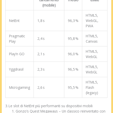
(mobile)
HTML5,
NetEnt
1,8 s
96,3 %
WebGL,
PWA
Pragmatic
HTML5,
2,4 s
95,8 %
Play
Canvas
HTML5,
Play’n GO
2,1 s
96,0 %
WebGL
HTML5,
Yggdrasil
2,3 s
96,5 %
WebGL
HTML5,
Microgaming
2,6 s
95,5 %
Flash
(legacy)
3. Le slot di NetEnt più performanti su dispositivi mobili
Gonzo’s Quest Megaways – Un classico reinventato con