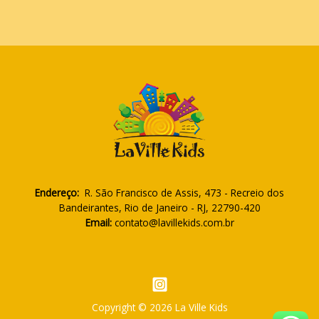
Endereço:
R. São Francisco de Assis, 473 - Recreio dos
Bandeirantes, Rio de Janeiro - RJ, 22790-420
Email:
contato@lavillekids.com.br
Copyright © 2026 La Ville Kids