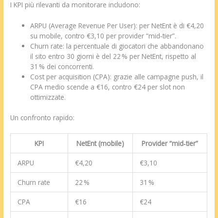
I KPI più rilevanti da monitorare includono:
ARPU (Average Revenue Per User): per NetEnt è di €4,20
su mobile, contro €3,10 per provider “mid‑tier”.
Churn rate: la percentuale di giocatori che abbandonano
il sito entro 30 giorni è del 22 % per NetEnt, rispetto al
31 % dei concorrenti.
Cost per acquisition (CPA): grazie alle campagne push, il
CPA medio scende a €16, contro €24 per slot non
ottimizzate.
Un confronto rapido:
KPI
NetEnt (mobile)
Provider “mid‑tier”
ARPU
€4,20
€3,10
Churn rate
22 %
31 %
CPA
€16
€24