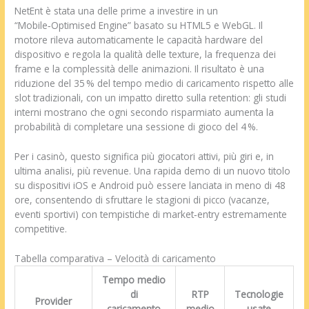
NetEnt è stata una delle prime a investire in un
“Mobile‑Optimised Engine” basato su HTML5 e WebGL. Il
motore rileva automaticamente le capacità hardware del
dispositivo e regola la qualità delle texture, la frequenza dei
frame e la complessità delle animazioni. Il risultato è una
riduzione del 35 % del tempo medio di caricamento rispetto alle
slot tradizionali, con un impatto diretto sulla retention: gli studi
interni mostrano che ogni secondo risparmiato aumenta la
probabilità di completare una sessione di gioco del 4 %.
Per i casinò, questo significa più giocatori attivi, più giri e, in
ultima analisi, più revenue. Una rapida demo di un nuovo titolo
su dispositivi iOS e Android può essere lanciata in meno di 48
ore, consentendo di sfruttare le stagioni di picco (vacanze,
eventi sportivi) con tempistiche di market‑entry estremamente
competitive.
Tabella comparativa – Velocità di caricamento
Tempo medio
di
RTP
Tecnologie
Provider
caricamento
medio
usate