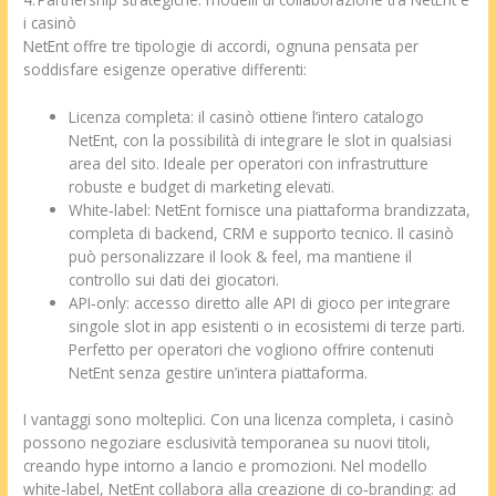
i casinò
NetEnt offre tre tipologie di accordi, ognuna pensata per
soddisfare esigenze operative differenti:
Licenza completa: il casinò ottiene l’intero catalogo
NetEnt, con la possibilità di integrare le slot in qualsiasi
area del sito. Ideale per operatori con infrastrutture
robuste e budget di marketing elevati.
White‑label: NetEnt fornisce una piattaforma brandizzata,
completa di backend, CRM e supporto tecnico. Il casinò
può personalizzare il look & feel, ma mantiene il
controllo sui dati dei giocatori.
API‑only: accesso diretto alle API di gioco per integrare
singole slot in app esistenti o in ecosistemi di terze parti.
Perfetto per operatori che vogliono offrire contenuti
NetEnt senza gestire un’intera piattaforma.
I vantaggi sono molteplici. Con una licenza completa, i casinò
possono negoziare esclusività temporanea su nuovi titoli,
creando hype intorno a lancio e promozioni. Nel modello
white‑label, NetEnt collabora alla creazione di co‑branding: ad