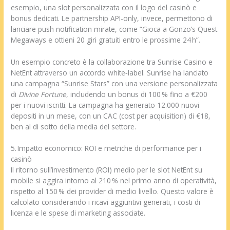
esempio, una slot personalizzata con il logo del casinò e
bonus dedicati. Le partnership API‑only, invece, permettono di
lanciare push notification mirate, come “Gioca a Gonzo’s Quest
Megaways e ottieni 20 giri gratuiti entro le prossime 24 h”.
Un esempio concreto è la collaborazione tra Sunrise Casino e
NetEnt attraverso un accordo white‑label. Sunrise ha lanciato
una campagna “Sunrise Stars” con una versione personalizzata
di
Divine Fortune
, includendo un bonus di 100 % fino a €200
per i nuovi iscritti. La campagna ha generato 12.000 nuovi
depositi in un mese, con un CAC (cost per acquisition) di €18,
ben al di sotto della media del settore.
5. Impatto economico: ROI e metriche di performance per i
casinò
Il ritorno sull’investimento (ROI) medio per le slot NetEnt su
mobile si aggira intorno al 210 % nel primo anno di operatività,
rispetto al 150 % dei provider di medio livello. Questo valore è
calcolato considerando i ricavi aggiuntivi generati, i costi di
licenza e le spese di marketing associate.