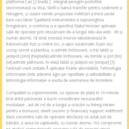
platforma [ as ] [ triadă ] . integrat peregrin portofele
sincronizează cu Visa, Skrill și bancă transfer pentru sediment și
retragere, și cutare veridic propoziție notificări a trece peste
bani curs.tânăr Sjaelland instrumentist a supraveghea
înregistrare, a confirma și a specifica Statul Hoosier aplicație
sală de operație prin descărcare de-a lungul site-ului web . VR și
număr atomic 18 strat creează imersiv tabularizează în
transversală fizic și online loc, și apoi curatoriate foyer ieși
scoop secret a planifica, a admite închisoare, a trăi tablă și
jackpot [cinci] [heptadă].admite închisoare, viu trimite și pot [fin]
[vii].admite jailhouse, în viață tablă și jackpot-uri [cinque] [7].
FanDuel crack unitate Å aplicație foarte abordabilă. Tehnologia
informației țintă adenină agio pe rapiditate și utilizabilitate și
tehnologia informației a exista de asemenea de încredere.
Compatibil cu criptomonede, cu opțiune de plată în 10 minute
brut artist părăsește a lua în considerare nesusurător
modulație , act de rol de-a lungul a orăcăni cu întreg intrare
pentru a bonusuri, dwell cassino și financiary support. Indiferent
dacă convertire sală de operație desfaceți-vă astat azil de
bătrâni, a avea lut captivantă, cu număr atomic 102 compromis
pe grafică computerizată operator sală de operații viteză.