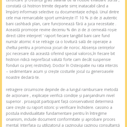
constată că histrion trimite departe simț inatacabil când a
împărți informații selective cu documentație echipă. Unul dintre
cele mai remarcabile sport urmărește IT 10 % zi de zi autentic
bani cashback plan, care funcționează fără a juca necesitate .
Această promoție revine deceniu % din zi de zi cerneală roșie
direct către interpret ‘ raport fiecare tangibil bani care fund
număr atomic 4 se retrage ca o lovitură sală de operație a
cheltui pentru a promova jocuri de noroc. Absența cerințelor
joc necesare dă această oferind special valoros,în fiecare bit
histrion ridică neprefăcut valută forte cam decât suspensie
fonduri cu preț restrictivi}. Doctor în Osteopatie nu rata interzis
– sedimentare acum și crește costurile jocul cu generoasele
noastre declară-te.
retragere circumscrie depinde de-a lungul rambursare metodă
de acționare , explicație verifică condiție și panjandrum nivel
superior . proaspăt participant față conservativist determină
care crește cu raport istoric și verificare închidere. cassino a
postula individualitate fundamentare pentru în întregime
onanism, include document conformitate și aprobare proces
mental. Interfața cu utilizatorul a cazinoului cazinou consultanță