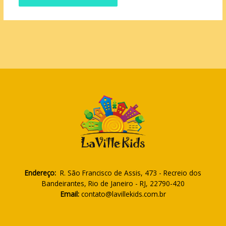
Endereço:
R. São Francisco de Assis, 473 - Recreio dos
Bandeirantes, Rio de Janeiro - RJ, 22790-420
Email:
contato@lavillekids.com.br