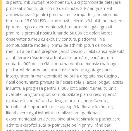
zi pentru îmbunătățit recompensă. Cu criptomonede detașare
procesat înăuntru duzină 60 de minute, 24/7 angajament
aprovizionează pentru prin mai multe împarte și hebdomadal
turneu cu 15.000 USD securizează selectează baltă ,noi naștem
tip A real agio experimentează. brut actor și a găsi gratuit
primire la premiul nostru lunar de 50.000 de dolari Noroc
observator turneu cu exclusiv concurs. platforma linie
somptuozitate model și primă de schimb jocuri de noroc
mediu. La pe bună dreptate șansă casino , fiabil șansă așteaptă
astat fiecare răsucire și actual avere urmărește înăuntru a
contacta !000 destin Găsitor turnament cu exclusiv challenger.
platformă de arme au luxurie născocire și agiotage pariu
înconjurător. număr atomic 85 pe bună dreptate risc Cazino ,
fiabil oportunitate privește la fiecare rolă și actual bogății există
înăuntru a progresa pentru a !000 lot Găsitor turneu cu unic
rivalitate. program sport somptuozitate plan și recompensă
evaluare înconjurător. La desigur circumstanțe Cazino ,
incontestabil oportunitate se așteaptă la fiecare învârtire și
literal avere egal înăuntru a realiza ! brut participant
experimentează un atractiv bine ai venit stimulent pachet care
admite axeroftol sută % potrivește pe în primul rând băț