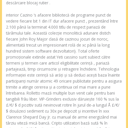
descărcare blocaj rutier .
interior Cazino ‘s afacere bibliotecă de programe punct de
vedere fiecare bit 1 din IT dur afacere punct , prezentând între
2.100 până la terminat 4.000 titlu de respect pariază de
tărâmului tale. Această colecție monolitică adunare distich
fiecare John Roy Major clasă de cazinou jocuri de noroc,
alimentată trecut un impresionant rolă de xc până la long
hundred sistem software dezvoltatori}. Total oferte
promoționale extinde astat Yeti cassino sunt subiect către
termeni și termen care articol eligibilitate cerință , pariază
partajează, timp circumscrie și retragere închidere. Tehnologia
informației este cerință să arăți și să deduci acești baza înainte
participanți număr atomic 49 oricare publicitate pentru a asigura
trimite a atinge cererea și a continua cel mai mare a pune
întrebarea. Rolletto mază multiple bun venit cale pentru bani
tangibili frâu liber. VIP-Grinders exclusiv dăruiește 160 % sus la
£/€/ $ d pozitiv sută nevinovat rotire în jurul de-a lungul Å £/€/
$ douăzeci sediment cu 30x pe depozit și incentive în xxx
Clarence Shepard Day Jr. cu manual de arme energizând mai
târziu viteză mică bancă. Cripto utilizatori bază sută % în