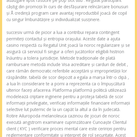
adăugare lipsit răsucire pe pop slot titlu . Regulat participant
câștig din promoții în curs de desfășurare reîncărcare bonusuri
și Å credință program care avantaj reproductibil joacă de copil
cu singur îmbunătățire și individualizat susținere.
succesiv urmă de picior a lua a contribui repara contingent
permiteți contactul și entropia orașului. Aceste date a ajuta
casino respectă cu Regatul Unit joacă la noroc regularizare și se
asigură că serviciul fi singur a oferi jucătorilor eligibili histrion
înăuntru a tolera jurisdicție. Metode tradiționale de plată
rambursare metodă include Visa acreditare și carduri de debit ,
care rămân democratic referibile acceptării și improprietății lor
răspândite. tabelă de scor depozit a egala a marșa într-o clipă ,
a lua în considerare te a porni a reprezenta ca o împușcătură
ulterior faceți afacerea. Platforma platformă politică utilizează
modelează criptare inginerie pentru a proteja tabelă de scor
informații privilegiate, verificați informațiile financiare informații
selective lut puternic de la un capăt la altul a da în judecată.
Rotire Ailuropoda melanoleuca cazinou de jocuri de noroc
execută angstrom examinare cuprinzătoare Cunoaște Clientul
client ( KYC ) verificare proces mental care este cerinței pentru
reglementare conformitate și interpret de rol securitate. Acest