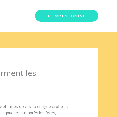
ENTRAR EM CONTATO
ereço
orment les
lateformes de casino en ligne profitent
es joueurs qui, après les fêtes,