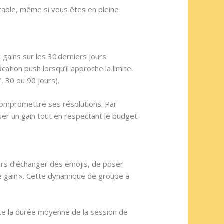
table, même si vous êtes en pleine
 gains sur les 30 derniers jours.
cation push lorsqu’il approche la limite.
, 30 ou 90 jours).
s compromettre ses résolutions. Par
iser un gain tout en respectant le budget
eurs d’échanger des emojis, de poser
e gain ». Cette dynamique de groupe a
e la durée moyenne de la session de