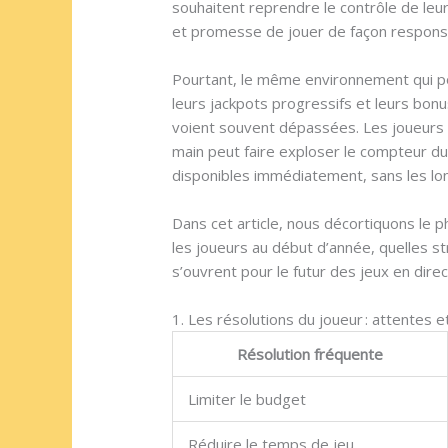
souhaitent reprendre le contrôle de leu
et promesse de jouer de façon respons
Pourtant, le même environnement qui po
leurs jackpots progressifs et leurs bonu
voient souvent dépassées. Les joueurs q
main peut faire exploser le compteur du g
disponibles immédiatement, sans les lon
Dans cet article, nous décortiquons le
les joueurs au début d’année, quelles st
s’ouvrent pour le futur des jeux en direc
1. Les résolutions du joueur : attentes e
Résolution fréquente
Limiter le budget
Réduire le temps de jeu