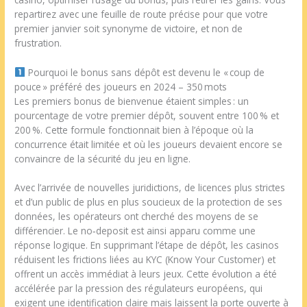
repartirez avec une feuille de route précise pour que votre
premier janvier soit synonyme de victoire, et non de
frustration.
Pourquoi le bonus sans dépôt est devenu le « coup de
pouce » préféré des joueurs en 2024 – 350 mots
Les premiers bonus de bienvenue étaient simples : un
pourcentage de votre premier dépôt, souvent entre 100 % et
200 %. Cette formule fonctionnait bien à l’époque où la
concurrence était limitée et où les joueurs devaient encore se
convaincre de la sécurité du jeu en ligne.
Avec l’arrivée de nouvelles juridictions, de licences plus strictes
et d’un public de plus en plus soucieux de la protection de ses
données, les opérateurs ont cherché des moyens de se
différencier. Le no‑deposit est ainsi apparu comme une
réponse logique. En supprimant l’étape de dépôt, les casinos
réduisent les frictions liées au KYC (Know Your Customer) et
offrent un accès immédiat à leurs jeux. Cette évolution a été
accélérée par la pression des régulateurs européens, qui
exigent une identification claire mais laissent la porte ouverte à