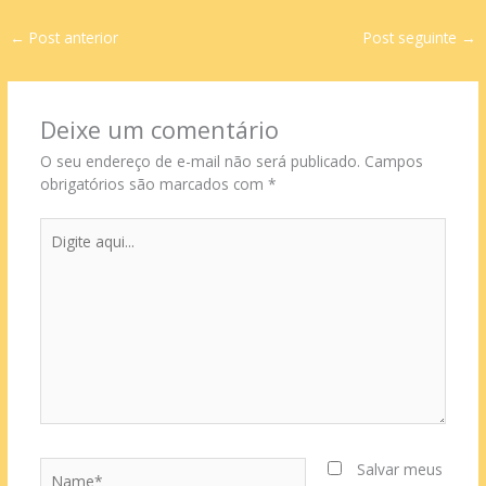
←
Post anterior
Post seguinte
→
Deixe um comentário
O seu endereço de e-mail não será publicado.
Campos
obrigatórios são marcados com
*
Digite
aqui...
Name*
Salvar meus