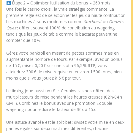
Étape 2 – Optimiser l’utilisation du bonus – 260 mots
Une fois le casino choisi, la vraie stratégie commence. La
première règle est de sélectionner les jeux à haute contribution.
Les machines à sous modernes comme
Starburst
ou
Gonzo’s
Quest
offrent souvent 100 % de contribution au wagering,
tandis que les jeux de table comme le baccarat peuvent ne
compter que 10 %.
Gérez votre bankroll en misant de petites sommes mais en
augmentant le nombre de tours. Par exemple, avec un bonus
de 15 €, misez 0,20 € sur une slot à 96,5 % RTP, vous
atteindrez 300 € de mise requise en environ 1 500 tours, bien
moins que si vous jouiez à 5 € par tour.
Le timing joue aussi un rôle. Certains casinos offrent des
multiplicateurs de mise pendant les heures creuses (02 h‑04 h
GMT). Combinez le bonus avec une promotion « double
wagering » pour réduire le facteur de 30x à 15x.
Une astuce avancée est le split‑bet : divisez votre mise en deux
parties égales sur deux machines différentes, chacune