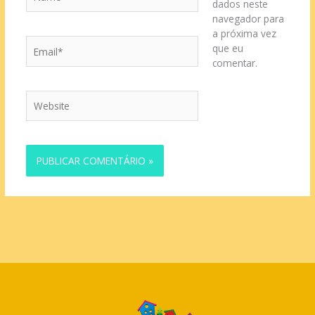
dados neste
navegador para
a próxima vez
Email*
que eu
comentar.
Website