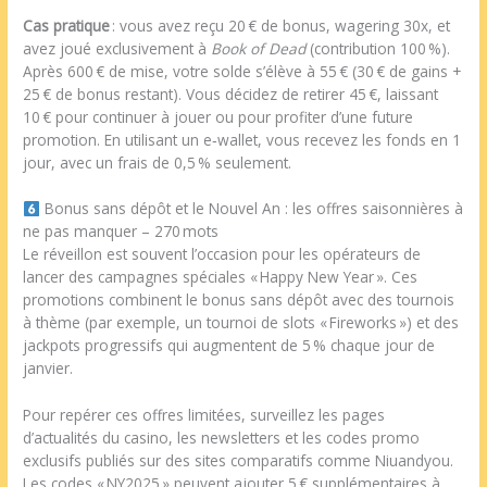
Cas pratique
: vous avez reçu 20 € de bonus, wagering 30x, et
avez joué exclusivement à
Book of Dead
(contribution 100 %).
Après 600 € de mise, votre solde s’élève à 55 € (30 € de gains +
25 € de bonus restant). Vous décidez de retirer 45 €, laissant
10 € pour continuer à jouer ou pour profiter d’une future
promotion. En utilisant un e‑wallet, vous recevez les fonds en 1
jour, avec un frais de 0,5 % seulement.
Bonus sans dépôt et le Nouvel An : les offres saisonnières à
ne pas manquer – 270 mots
Le réveillon est souvent l’occasion pour les opérateurs de
lancer des campagnes spéciales « Happy New Year ». Ces
promotions combinent le bonus sans dépôt avec des tournois
à thème (par exemple, un tournoi de slots « Fireworks ») et des
jackpots progressifs qui augmentent de 5 % chaque jour de
janvier.
Pour repérer ces offres limitées, surveillez les pages
d’actualités du casino, les newsletters et les codes promo
exclusifs publiés sur des sites comparatifs comme Niuandyou.
Les codes « NY2025 » peuvent ajouter 5 € supplémentaires à