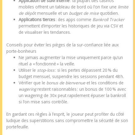
Application de suivi interne
: la plupart des casinos
mobiles offrent un tableau de bord où l’on fixe une
limite
de dépôt
mensuelle et un
budget de mise
quotidien.
Applications tierces
: des apps comme
Bankroll Tracker
permettent d’importer les historiques de jeu via CSV et
de visualiser les tendances.
Conseils pour éviter les pièges de la sur‑confiance liée aux
porte‑bonheurs
Ne jamais augmenter la mise uniquement parce qu’un
rituel a « fonctionné » la veille.
Utiliser le
stop‑loss
: si les pertes dépassent 20 % du
budget mensuel, suspendre les sessions pendant 48 h.
Vérifier que le
bonus de bienvenue
et les conditions de
wagering
restent raisonnables : un bonus de 100 % avec
un wagering de 30x peut rapidement épuiser la bankroll
si l’on mise sans contrôle.
En gardant ces règles à l’esprit, le joueur peut profiter du côté
ludique des superstitions sans compromettre la sécurité de son
portefeuille.