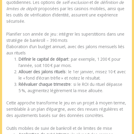
quotidiennes. Les options de
self‑exclusion
et de
définition de
limites de dépôt
proposées par les casinos mobiles, ainsi que
les outils de vérification d’identité, assurent une expérience
sécurisée.
Planifier son année de jeu : intégrer les superstitions dans une
stratégie de bankroll – 390 mots
Élaboration d’un budget annuel, avec des jalons mensuels liés
aux rituels
Définir le capital de départ
: par exemple, 1 200 € pour
l’année, soit 100 € par mois.
Allouer des jalons rituels
: le 1er janvier, misez 10 € avec
le « fond d’écran trèfle » et notez le résultat.
Réévaluer chaque trimestre
: si le ROI du rituel dépasse
5 %, augmentez légèrement la mise allouée.
Cette approche transforme le jeu en un projet à moyen terme,
semblable à un plan d’épargne, avec des revues régulières et
des ajustements basés sur des données concrètes.
Outils mobiles de suivi de bankroll et de limites de mise