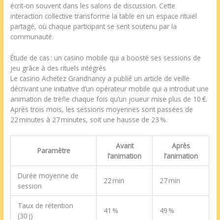
écrit‑on souvent dans les salons de discussion. Cette
interaction collective transforme la table en un espace rituiel
partagé, où chaque participant se sent soutenu par la
communauté.
Étude de cas : un casino mobile qui a boosté ses sessions de
jeu grâce à des rituels intégrés
Le casino Achetez Grandnancy a publié un article de veille
décrivant une initiative d’un opérateur mobile qui a introduit une
animation de trèfle chaque fois qu’un joueur mise plus de 10 €.
Après trois mois, les sessions moyennes sont passées de
22 minutes à 27 minutes, soit une hausse de 23 %.
Avant
Après
Paramètre
l’animation
l’animation
Durée moyenne de
22 min
27 min
session
Taux de rétention
41 %
49 %
(30 j)