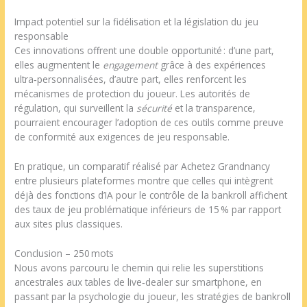
Impact potentiel sur la fidélisation et la législation du jeu
responsable
Ces innovations offrent une double opportunité : d’une part,
elles augmentent le
engagement
grâce à des expériences
ultra‑personnalisées, d’autre part, elles renforcent les
mécanismes de protection du joueur. Les autorités de
régulation, qui surveillent la
sécurité
et la transparence,
pourraient encourager l’adoption de ces outils comme preuve
de conformité aux exigences de jeu responsable.
En pratique, un comparatif réalisé par Achetez Grandnancy
entre plusieurs plateformes montre que celles qui intègrent
déjà des fonctions d’IA pour le contrôle de la bankroll affichent
des taux de jeu problématique inférieurs de 15 % par rapport
aux sites plus classiques.
Conclusion – 250 mots
Nous avons parcouru le chemin qui relie les superstitions
ancestrales aux tables de live‑dealer sur smartphone, en
passant par la psychologie du joueur, les stratégies de bankroll