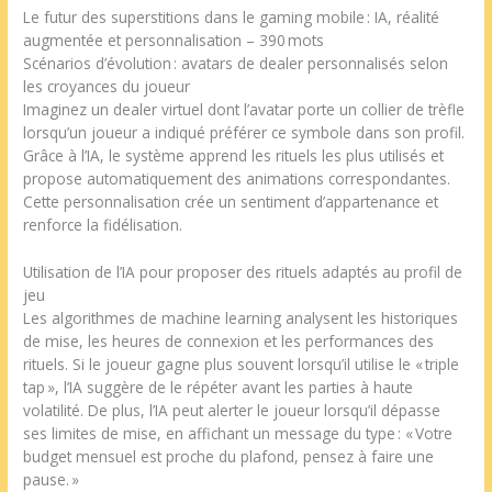
Le futur des superstitions dans le gaming mobile : IA, réalité
augmentée et personnalisation – 390 mots
Scénarios d’évolution : avatars de dealer personnalisés selon
les croyances du joueur
Imaginez un dealer virtuel dont l’avatar porte un collier de trèfle
lorsqu’un joueur a indiqué préférer ce symbole dans son profil.
Grâce à l’IA, le système apprend les rituels les plus utilisés et
propose automatiquement des animations correspondantes.
Cette personnalisation crée un sentiment d’appartenance et
renforce la fidélisation.
Utilisation de l’IA pour proposer des rituels adaptés au profil de
jeu
Les algorithmes de machine learning analysent les historiques
de mise, les heures de connexion et les performances des
rituels. Si le joueur gagne plus souvent lorsqu’il utilise le « triple
tap », l’IA suggère de le répéter avant les parties à haute
volatilité. De plus, l’IA peut alerter le joueur lorsqu’il dépasse
ses limites de mise, en affichant un message du type : « Votre
budget mensuel est proche du plafond, pensez à faire une
pause. »