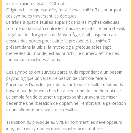
vers le casino digital – 400 mots
Origines historiques (trèfle, fer à cheval, chiffre 7) – pourquoi
ces symboles traversent les époques
Le trèfle à quatre feuilles apparaît dans les mythes celtiques
comme un talisman contre les mauvais esprits. Le fer à cheval,
forgé par les forgerons du Moyen‑Âge, était suspendu au-
dessus des portes pour attirer la prospérité. Le chiffre 7,
présent dans la Bible, la mythologie grecque et les sept
merveilles du monde, est aujourd’hui le numéro fétiche des
joueurs de machines à sous.
Ces symboles ont survécu parce qu’ils répondent à un besoin
psychologique universel : le besoin de contrôle face à
l’incertitude. Dans les jeux de hasard, où le résultat dépend du
hasard pur, le joueur cherche à créer une illusion de maîtrise.
Le simple fait de toucher un porte‑bonheur avant de miser
déclenche une libération de dopamine, renforçant la perception
d’une influence positive sur le résultat.
Transition du physique au virtuel : comment les développeurs
intègrent ces symboles dans les interfaces mobiles