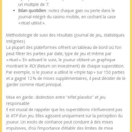
un multiple de 7.
Bilan quotidien
: notez chaque gain ou perte dans le
journal intégré du casino mobile, en cochant la case
« rituel utilisé ».
Méthodologie de suivi des résultats (journal de jeu, statistiques
intégrées)
La plupart des plateformes offrent un tableau de bord où l’on
peut filtrer les parties par date, type de jeu et même par
« rituel ». En activant le suivi, le joueur obtient un graphique
montrant le
ROI
(Return on Investment) de chaque superstition.
Par exemple, si le joueur a utilisé le « triple tap » sur 150 parties
et a gagné 12 % de mises supplémentaires, il peut décider de le
garder comme rituel principal.
Mise en garde : distinction entre “effet placebo” et jeu
responsable
Il est crucial de rappeler que les superstitions n’influencent pas
le
RTP
d’un jeu. Elles agissent uniquement sur la perception du
joueur. Un excès de confiance peut conduire à des mises
impulsives, d’où l’importance d’établir des limites de mise