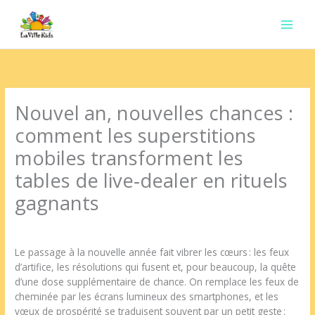
Ir
para
o
conteúdo
Nouvel an, nouvelles chances :
comment les superstitions
mobiles transforment les
tables de live‑dealer en rituels
gagnants
Deixe um comentário
/
Uncategorized
/ Por
contato.marciorads
Le passage à la nouvelle année fait vibrer les cœurs : les feux
d’artifice, les résolutions qui fusent et, pour beaucoup, la quête
d’une dose supplémentaire de chance. On remplace les feux de
cheminée par les écrans lumineux des smartphones, et les
vœux de prospérité se traduisent souvent par un petit geste :