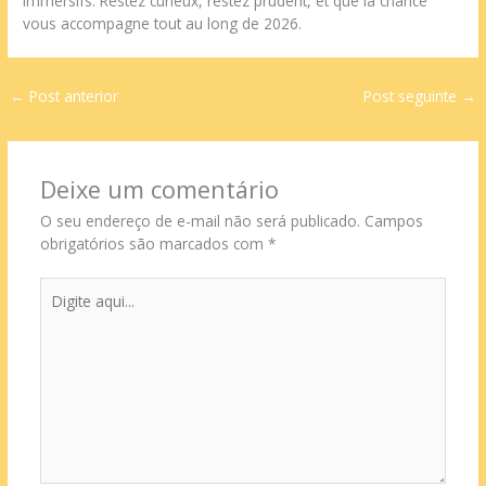
immersifs. Restez curieux, restez prudent, et que la chance
vous accompagne tout au long de 2026.
←
Post anterior
Post seguinte
→
Deixe um comentário
O seu endereço de e-mail não será publicado.
Campos
obrigatórios são marcados com
*
Digite
aqui...