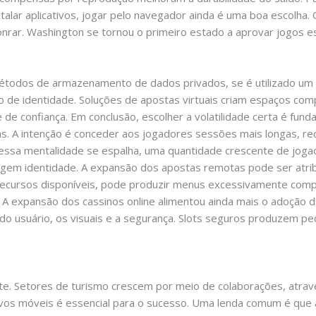
talar aplicativos, jogar pelo navegador ainda é uma boa escolha. 
rar. Washington se tornou o primeiro estado a aprovar jogos es
étodos de armazenamento de dados privados, se é utilizado um s
ão de identidade. Soluções de apostas virtuais criam espaços co
e confiança. Em conclusão, escolher a volatilidade certa é fund
as. A intenção é conceder aos jogadores sessões mais longas, 
 essa mentalidade se espalha, uma quantidade crescente de jog
gem identidade. A expansão dos apostas remotas pode ser atribu
recursos disponíveis, pode produzir menus excessivamente compl
. A expansão dos cassinos online alimentou ainda mais o adoção 
do usuário, os visuais e a segurança. Slots seguros produzem 
nte. Setores de turismo crescem por meio de colaborações, atrav
ivos móveis é essencial para o sucesso. Uma lenda comum é que a