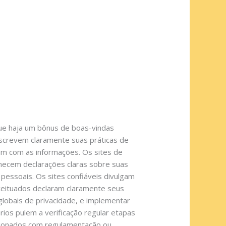
que haja um bônus de boas-vindas
escrevem claramente suas práticas de
am com as informações. Os sites de
necem declarações claras sobre suas
pessoais. Os sites confiáveis divulgam
eituados declaram claramente seus
obais de privacidade, e implementar
ios pulem a verificação regular etapas
acionados com regulamentação ou