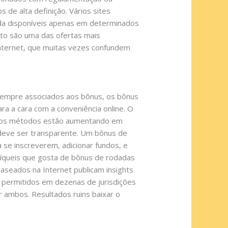
de alta definição. Vários sites
da disponíveis apenas em determinados
to são uma das ofertas mais
internet, que muitas vezes confundem
sempre associados aos bônus, os bônus
ara a cara com a conveniência online. O
Outros métodos estão aumentando em
deve ser transparente. Um bônus de
se inscreverem, adicionar fundos, e
níqueis que gosta de bônus de rodadas
aseados na Internet publicam insights
ão permitidos em dezenas de jurisdições
 ambos. Resultados ruins baixar o