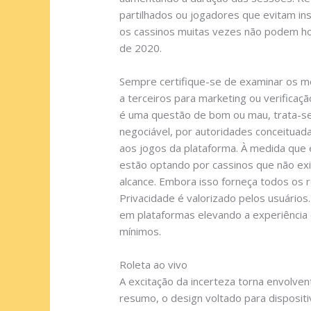
partilhados ou jogadores que evitam ins
os cassinos muitas vezes não podem hon
de 2020.
Sempre certifique-se de examinar os m
a terceiros para marketing ou verificaç
é uma questão de bom ou mau, trata-se d
negociável, por autoridades conceituad
aos jogos da plataforma. À medida que
estão optando por cassinos que não exi
alcance. Embora isso forneça todos os 
Privacidade é valorizado pelos usuários
em plataformas elevando a experiência 
mínimos.
Roleta ao vivo
A excitação da incerteza torna envolve
resumo, o design voltado para disposit