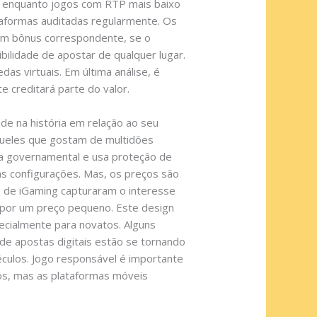
 enquanto jogos com RTP mais baixo
aformas auditadas regularmente. Os
um bônus correspondente, se o
bilidade de apostar de qualquer lugar.
s virtuais. Em última análise, é
e creditará parte do valor.
de na história em relação ao seu
Aqueles que gostam de multidões
ia governamental e usa proteção de
as configurações. Mas, os preços são
es de iGaming capturaram o interesse
 por um preço pequeno. Este design
ecialmente para novatos. Alguns
 de apostas digitais estão se tornando
éculos. Jogo responsável é importante
os, mas as plataformas móveis