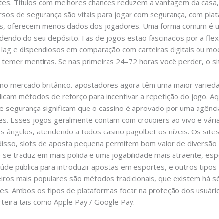
s. Títulos com melhores chances reduzem a vantagem da casa,
os de segurança são vitais para jogar com segurança, com plat
das, oferecem menos dados dos jogadores. Uma forma comum é 
endo do seu depósito. Fãs de jogos estão fascinados por a flexi
g e dispendiosos em comparação com carteiras digitais ou moeda
 temer mentiras. Se nas primeiras 24–72 horas você perder, o sit
s no mercado britânico, apostadores agora têm uma maior varieda
plicam métodos de reforço para incentivar a repetição do jogo. 
 e segurança significam que o cassino é aprovado por uma agênc
es. Esses jogos geralmente contam com croupiers ao vivo e vári
os ângulos, atendendo a todos casino pagolbet os níveis. Os sit
 disso, slots de aposta pequena permitem bom valor de diversão
se traduz em mais polida e uma jogabilidade mais atraente, esp
úde pública para introduzir apostas em esportes, e outros tipos
eiros mais populares são métodos tradicionais, que existem há s
es. Ambos os tipos de plataformas focar na proteção dos usuári
rteira tais como Apple Pay / Google Pay.