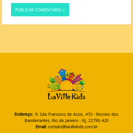
Endereço:
R. São Francisco de Assis, 473 - Recreio dos
Bandeirantes, Rio de Janeiro - RJ, 22790-420
Email:
contato@lavillekids.com.br