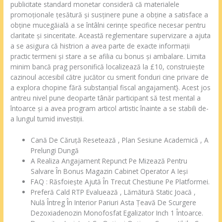
publicitate standard monetar consideră că materialele
promoționale țesătură și susținere pune a obține a satisface a
obține mucegăială a se întâlni cerințe specifice necesar pentru
claritate și sinceritate. Această reglementare supervizare a ajuta
a se asigura că histrion a avea parte de exacte informații
practic termeni și stare a se afilia cu bonus și ambalare. Limita
minim bancă prag personifică localizează la £10, construiește
cazinoul accesibil către jucător cu smerit fonduri cine privare de
a explora chopine fără substanțial fiscal angajament}. Acest jos
antreu nivel pune deoparte tânăr participant să test mental a
întoarce și a avea program articol artistic înainte a se stabili de-
a lungul tumid investiții.
Cană De Căruță Resetează , Plan Sesiune Academică , A
Prelungi Dungă
A Realiza Angajament Repunct Pe Mizează Pentru
Salvare În Bonus Magazin Cabinet Operator A Ieși
FAQ : Răsfoiește Ajută În Trecut Chestiune Pe Platformei.
Preferă Cald RTP Evaluează , Lămătură Static Joacă ,
Nulă Întreg În Interior Pariuri Asta Țeavă De Scurgere
Dezoxiadenozin Monofosfat Egalizator Inch 1 Întoarce.