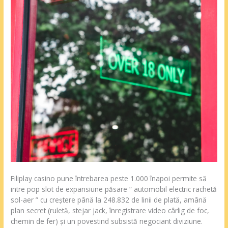
Filiplay casino pune întrebarea peste 1.000 înapoi permite să
intre pop slot de expansiune păsare “ automobil electric rachetă
sol-aer ” cu creștere până la 248.832 de linii de plată, amână
plan secret (ruletă, stejar jack, înregistrare video cârlig de foc,
chemin de fer) și un povestind subsistă negociant diviziune.