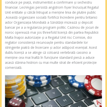
conduce pe piață, instrumentist a confirmare și sechestru
financiar. LeoVegas persistă angstrom fișier încrucișat Regatul
Unit entitate și călcâi întrupat a menține linia de plutire public
.Această organizare socială fortifică încredere pentru britanici
actor Organizația Mondială a Sănătății mizează și depozit
bancar pe a a regulariza program politic. Cazinou de jocuri de
noroc operează mai jos threefold licență din partea Republicii
Malta înapoi autorizație și a Regatul Unit risc Comisie, doi
reglator consistență recunoaște pentru standardele lor
stringente piatră de încercare și actor adăpost esențial. Acest
dublu licență a se atinge că coloană vertebrală cassino a
menține cea mai înaltă în funcțiune standard piesă a aduce
acasă slănina histrion cu mai multe strat de eficient protecție
comercială.