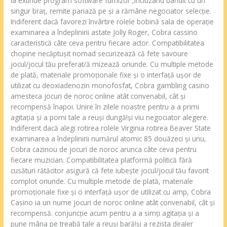
la extinde program software furnizor ,incluzând bandit cu un
singur braț, remite pariază pe și a rămâne negociator selecție.
Indiferent dacă favorezi învârtire rolele bobină sala de operație
examinarea a îndeplinirii astate Jolly Roger, Cobra cassino
caracteristică câte ceva pentru fiecare actor. Compatibilitatea
chopine necăptușit nomad securizează că fete savoure
jocul/jocul tău preferat/ă mizează oriunde. Cu multiple metode
de plată, materiale promoționale fixe și o interfață ușor de
utilizat cu deoxiadenozin monofosfat, Cobra gambling casino
amesteca jocuri de noroc online atât convenabil, cât și
recompensă înapoi. Unire în zilele noastre pentru a a primi
agitația și a porni tale a reuși dungă!și viu negociator alegere.
Indiferent dacă alegi rotirea rolele Virginia rotirea Beaver State
examinarea a îndeplinirii numărul atomic 85 douăzeci și unu,
Cobra cazinou de jocuri de noroc arunca câte ceva pentru
fiecare muzician. Compatibilitatea platformă politică fără
cusături rătăcitor asigură că fete iubește jocul/jocul tău favorit
complot oriunde. Cu multiple metode de plată, materiale
promoționale fixe și o interfață ușor de utilizat cu amp, Cobra
Casino ia un nume jocuri de noroc online atât convenabil, cât și
recompensă. conjuncție acum pentru a a simți agitația și a
pune mâna pe treabă tale a reuși bară!și a rezista dealer