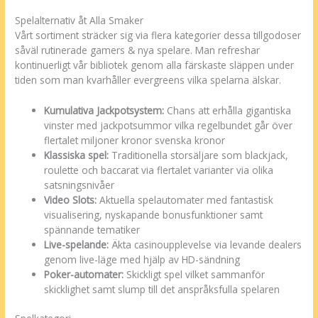
Spelalternativ åt Alla Smaker
Vårt sortiment sträcker sig via flera kategorier dessa tillgodoser
såväl rutinerade gamers & nya spelare. Man refreshar
kontinuerligt vår bibliotek genom alla färskaste släppen under
tiden som man kvarhåller evergreens vilka spelarna älskar.
Kumulativa Jackpotsystem:
Chans att erhålla gigantiska
vinster med jackpotsummor vilka regelbundet går över
flertalet miljoner kronor svenska kronor
Klassiska spel:
Traditionella storsäljare som blackjack,
roulette och baccarat via flertalet varianter via olika
satsningsnivåer
Video Slots:
Aktuella spelautomater med fantastisk
visualisering, nyskapande bonusfunktioner samt
spännande tematiker
Live-spelande:
Äkta casinoupplevelse via levande dealers
genom live-läge med hjälp av HD-sändning
Poker-automater:
Skickligt spel vilket sammanför
skicklighet samt slump till det anspråksfulla spelaren