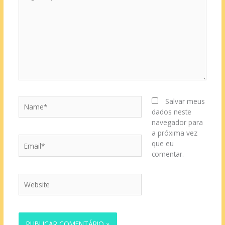
aqui...
Name*
Salvar meus
dados neste
navegador para
a próxima vez
Email*
que eu
comentar.
Website