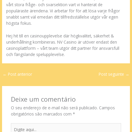
vårt stora fråge- och svarsektion vart vi hanterat de
populäraste ärendena. Vi arbetar för för att lösa varje frågor
snabbt samt väl emedan ditt tillfredsställelse utgör vår egen
högsta fokus.
Hej hit till en casinoupplevelse där högkvalitet, säkerhet &
underhållning kombineras. NV Casino är utöver endast den
casinoplattform – vårt team utgör ditt partner för ansvarsfull
och fängslande spelupplevelse.
←
Post anterior
Post seguinte
→
Deixe um comentário
O seu endereço de e-mail não será publicado.
Campos
obrigatórios são marcados com
*
Digite