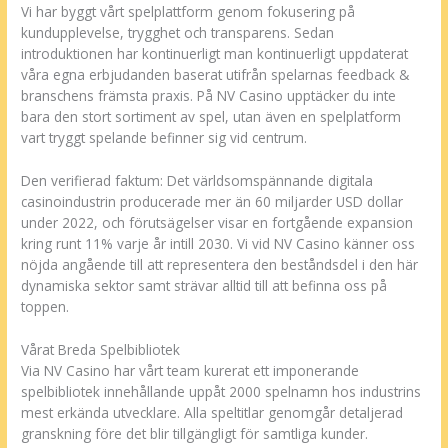
Vi har byggt vårt spelplattform genom fokusering på
kundupplevelse, trygghet och transparens. Sedan
introduktionen har kontinuerligt man kontinuerligt uppdaterat
våra egna erbjudanden baserat utifrån spelarnas feedback &
branschens främsta praxis. På NV Casino upptäcker du inte
bara den stort sortiment av spel, utan även en spelplatform
vart tryggt spelande befinner sig vid centrum.
Den verifierad faktum: Det världsomspännande digitala
casinoindustrin producerade mer än 60 miljarder USD dollar
under 2022, och förutsägelser visar en fortgående expansion
kring runt 11% varje år intill 2030. Vi vid NV Casino känner oss
nöjda angående till att representera den beståndsdel i den här
dynamiska sektor samt strävar alltid till att befinna oss på
toppen.
Vårat Breda Spelbibliotek
Via NV Casino har vårt team kurerat ett imponerande
spelbibliotek innehållande uppåt 2000 spelnamn hos industrins
mest erkända utvecklare. Alla speltitlar genomgår detaljerad
granskning före det blir tillgängligt för samtliga kunder.