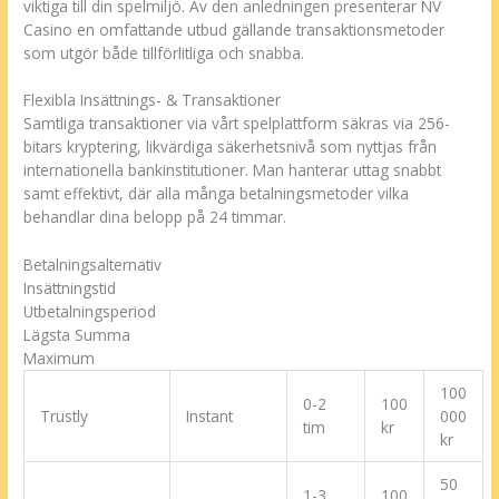
viktiga till din spelmiljö. Av den anledningen presenterar NV
Casino en omfattande utbud gällande transaktionsmetoder
som utgör både tillförlitliga och snabba.
Flexibla Insättnings- & Transaktioner
Samtliga transaktioner via vårt spelplattform säkras via 256-
bitars kryptering, likvärdiga säkerhetsnivå som nyttjas från
internationella bankinstitutioner. Man hanterar uttag snabbt
samt effektivt, där alla många betalningsmetoder vilka
behandlar dina belopp på 24 timmar.
Betalningsalternativ
Insättningstid
Utbetalningsperiod
Lägsta Summa
Maximum
100
0-2
100
Trustly
Instant
000
tim
kr
kr
50
1-3
100