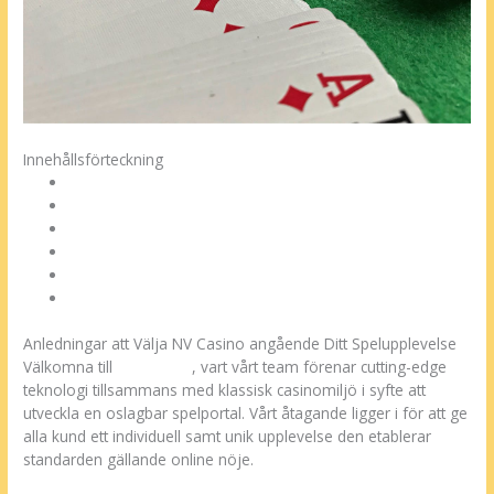
Innehållsförteckning
Skäl att Utse NV Casino för Din Spelmiljö
Vår Breda Spelbibliotek
Pålitliga Betalningsmetoder
Unika Bonusar & Deals
Gaming Vart och Överallt Man Föredrar
Vårt Engagerade Kundservice
Anledningar att Välja NV Casino angående Ditt Spelupplevelse
Välkomna till
Nv Sverige
, vart vårt team förenar cutting-edge
teknologi tillsammans med klassisk casinomiljö i syfte att
utveckla en oslagbar spelportal. Vårt åtagande ligger i för att ge
alla kund ett individuell samt unik upplevelse den etablerar
standarden gällande online nöje.