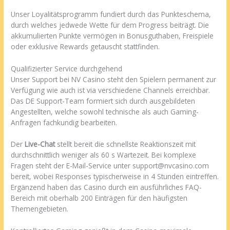
Unser Loyalitätsprogramm fundiert durch das Punkteschema,
durch welches jedwede Wette für dem Progress beiträgt. Die
akkumulierten Punkte vermögen in Bonusguthaben, Freispiele
oder exklusive Rewards getauscht stattfinden.
Qualifizierter Service durchgehend
Unser Support bei NV Casino steht den Spielern permanent zur
Verfügung wie auch ist via verschiedene Channels erreichbar.
Das DE Support-Team formiert sich durch ausgebildeten
Angestellten, welche sowohl technische als auch Gaming-
Anfragen fachkundig bearbeiten.
Der
Live-Chat
stellt bereit die schnellste Reaktionszeit mit
durchschnittlich weniger als 60 s Wartezeit. Bei komplexe
Fragen steht der E-Mail-Service unter support@nvcasino.com
bereit, wobei Responses typischerweise in 4 Stunden eintreffen.
Ergänzend haben das Casino durch ein ausführliches FAQ-
Bereich mit oberhalb 200 Einträgen für den häufigsten
Themengebieten.