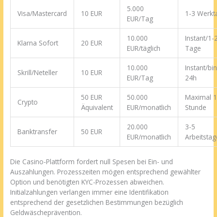
5.000
Visa/Mastercard
10 EUR
1-3 Werkt
EUR/Tag
10.000
Instant/1-
Klarna Sofort
20 EUR
EUR/täglich
Tage
10.000
Instant/bi
Skrill/Neteller
10 EUR
EUR/Tag
24h
50 EUR
50.000
Maximal 1
Crypto
Äquivalent
EUR/monatlich
Stunde
20.000
3-5
Banktransfer
50 EUR
EUR/monatlich
Arbeitstag
Die Casino-Plattform fordert null Spesen bei Ein- und
Auszahlungen. Prozesszeiten mögen entsprechend gewählter
Option und benötigten KYC-Prozessen abweichen.
Initialzahlungen verlangen immer eine Identifikation
entsprechend der gesetzlichen Bestimmungen bezüglich
Geldwäscheprävention.