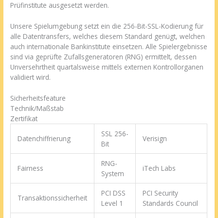
Prüfinstitute ausgesetzt werden.
Unsere Spielumgebung setzt ein die 256-Bit-SSL-Kodierung für
alle Datentransfers, welches diesem Standard genügt, welchen
auch internationale Bankinstitute einsetzen. Alle Spielergebnisse
sind via geprüfte Zufallsgeneratoren (RNG) ermittelt, dessen
Unversehrtheit quartalsweise mittels externen Kontrollorganen
validiert wird.
Sicherheitsfeature
Technik/Maßstab
Zertifikat
SSL 256-
Datenchiffrierung
Verisign
Bit
RNG-
Fairness
iTech Labs
System
PCI DSS
PCI Security
Transaktionssicherheit
Level 1
Standards Council