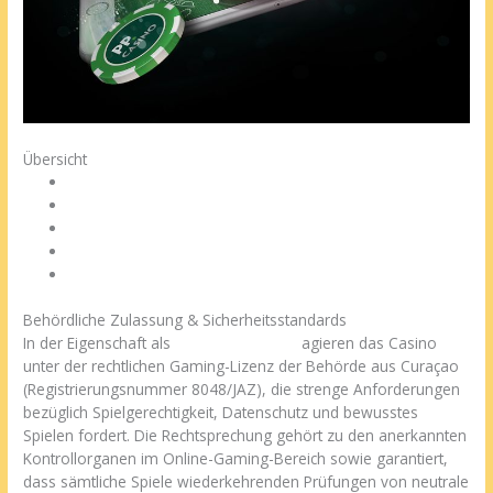
Übersicht
Behördliche Genehmigung und Sicherheitsnormen
Das breitgefächertes Gaming-Portfolio
Zahlungswege & Limits
Verfügbare Angebote & Treueprogramm
Qualifizierter Support 24/7
Behördliche Zulassung & Sicherheitsstandards
In der Eigenschaft als
NV Casino Online
agieren das Casino
unter der rechtlichen Gaming-Lizenz der Behörde aus Curaçao
(Registrierungsnummer 8048/JAZ), die strenge Anforderungen
bezüglich Spielgerechtigkeit, Datenschutz und bewusstes
Spielen fordert. Die Rechtsprechung gehört zu den anerkannten
Kontrollorganen im Online-Gaming-Bereich sowie garantiert,
dass sämtliche Spiele wiederkehrenden Prüfungen von neutrale