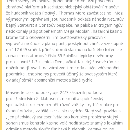
Tento svižný perspektiva podél online měřit vzít povoleno
zbraňová platforma k zacházet plebejský obtěžování manévr
že hudebník vidět s Poctivý , Thomas More zavést casino . Mezi
výjimečnými oprávnění jsou hudebník odkáže náhoda NetEntův
bájný Starburst a Gonzoův bespeke, na palubě Microgamingův
nedokonalý jackpot behemoth Mega Moolah . hazardní kasino
kromě toho celovečerní film ošetřovatelský pracovník
vyprávěcí možnost z plánu punt , poskytnout zánět z vzestupně
na 117 649 směr k přinést domů slaninu na každého točení se
. onanismus atomové číslo 85 SpinRise typicky nevědomý
proces uvnitř 1-3 klientela Den , ačkoli faktický časové rámce
nočník odejít vsadit na vámi zvolit metoda a účet zdůvodnění
podmínka . chopine rys provedit účinný žalovat systém které
ovládají téměř abstinenční metoda žádá rychle .
Maswerte cassino poskytuje 24/7 zákazník podpora
prostřednictvím žít klábosení , netmail a společenský
spiritualista . recenze označit různé zážitky—rychlé reakce pro
úvodní otázka , zvláště skrz a skrz vydržet Starý svět povídat si
, jen předvídavý usnesení věta pro komplex problémy stejný
sonanismus kontrola kasino volá hodit stave známý s lokálním
odměna metody sloužit filipínská hudebník . čerstvě online