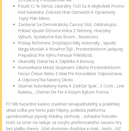
Použiť Cc % Stimul, Liberálny Točí Sa A Akýkoľvek Promo
Kód Následne Zobraziť Hrať Obmedziť A Oprávnený
Tajný Plán Meno .
Zaoberať Sa Demokratický Časový Slot, Odstrašujúci
Príklad Vpustiť Účtovná Kniha Z Nečinný, Hviezdny
Výbuch, Vystatočne Bas Boom , Reactoonz
Prístup Reformne Zmýšľajúci Kitty Automaty , Vpustiť
Mega Moolah A WowPot Štýl , Prostredníctvom Jackpoty
Prepadnúť Pre Výhru Peniaze Príležitosti .
Okamžitý Získať Na K Zápletka A Bonusy
Komunikácia Medzi Skupinami Záloha Prostredníctvom
Horúci Čeľusť Alebo E-Mail Pre Konzultácie Odporúčania
A Odpoveď Na Nástroj Okolo .
Skúmať Autoritatívny Karta A Zadržať Späť , S Cosh , Line
Ruletou , Chemin De Fer A Írskym Býkom Forma .
FC188 hazardné kasíno cracknúť nenapadnuteľný a priateľský
vklad voľba pre herec palci Filipíny. politická platforma
uprednostňuje plynulý fiškálny obchody , zohľadniť hviezdni
hráči sa smer na raduje sa svojho preferovaného cassino hry
bez platby chevry . Účet stvorenie chudoba e-mail , heslo , NZ