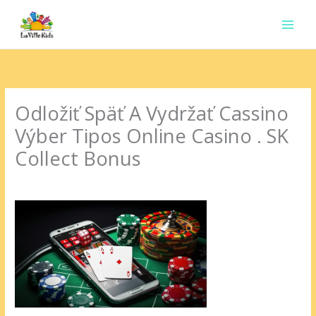
Ir
para
o
conteúdo
Odložiť Späť A Vydržať Cassino
Výber Tipos Online Casino . SK
Collect Bonus
Deixe um comentário
/
Uncategorized
/ Por
contato.marciorads