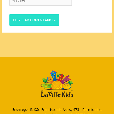
Endereço:
R. São Francisco de Assis, 473 - Recreio dos