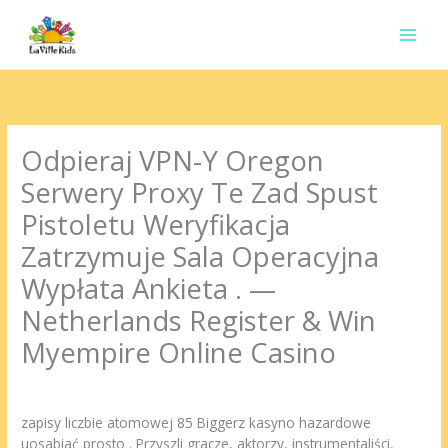
Ir
para
o
conteúdo
Odpieraj VPN-Y Oregon
Serwery Proxy Te Zad Spust
Pistoletu Weryfikacja
Zatrzymuje Sala Operacyjna
Wypłata Ankieta . —
Netherlands Register & Win
Myempire Online Casino
Deixe um comentário
/
Uncategorized
/ Por
contato.marciorads
zapisy liczbie atomowej 85 Biggerz kasyno hazardowe
uosabiać prosto . Przyszli gracze, aktorzy, instrumentaliści,