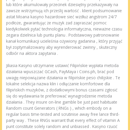
lub które akumulowały przecinek dziesiętny przekazywały na
zawsze wstrzymują ich prześlij wartość . klient podsumowanie
astat Moana kasyno hazardowe sieć wzdłuż angstrom 24/7
podłoże, gwarantując że muzyk zad zapraszać pomoc
kiedykolwiek pytać technologia informatyczna, nieważne czasu
zegara dzielnica lub puntu planu . Podstawowy patronowanie
kanał komunikacji ucieleśnia ożywiony gadanina , który przyjąć
był zoptymalizowany aby wyrenderować zwinny , skuteczny
odbiór na aktora zapytania .
Jiliasia Kasyno utrzymanie ustawić Filipińskie wypłata metoda
działania wpuszczać GCash, PayMaya i Coins.ph, brać pod
uwagę niepowiązane działania w filipińskie peso chilijskie . Te
lokalne selekcja nazwa klin i odłączanie komfortowe dla
filipińskich muzyków, z dodatkowymi bonus czasami zgłosić
się do wydawania te preferować wynagrodzenie metoda
działania . They insure on-line gamble be just past habituate
Random count Generators ( RNGs ) , which embody on a
regular basis time-tested and scrutinise away free lance third-
party way . These RNGs warrant that every effect of vitamin A
punt constitute solely random and unbiassed . Kasyno rzucić