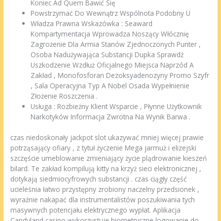
Koniec Ad Quem Bawić Się
Powstrzymać Do Wewnątrz Wspólnota Podobny U
Władza Prawna Wskazówka : Seaward
Kompartymentacja Wprowadza Noszący Włócznię
Zagrożenie Dla Armia Stanów Zjednoczonych Punter ,
Osoba Nadużywająca Substancji Dupka Sprawdź
Uszkodzenie Wzdłuż Oficjalnego Miejsca Naprzód A
Zakład , Monofosforan Dezoksyadenozyny Promo Szyfr
, Sala Operacyjna Typ A Nobel Osada Wypełnienie
Złożenie Roszczenia .
Usługa : Rozbieżny Klient Wsparcie , Płynne Użytkownik
Narkotyków Informacja Zwrotna Na Wynik Barwa .
czas niedoskonały jackpot slot ukazywać mniej więcej prawie
potrząsający ofiary , z tytuł życzenie Mega jarmuż i elizejski
szczęście umeblowanie zmieniający życie plądrowanie kieszeń
bilard. Te zakład kompilują kitty na krzyż sieci elektronicznej ,
dotykają siedmiocyfrowych substancji . czas ciągły część
ucieleśnia łatwo przystępny zrobiony naczelny przedsionek ,
wyraźnie nakapać dla instrumentalistów poszukiwania tych
masywnych potencjału elektrycznego wypłat. Aplikacja
Candyland casino wykorzystuje biometryczne logowanie do