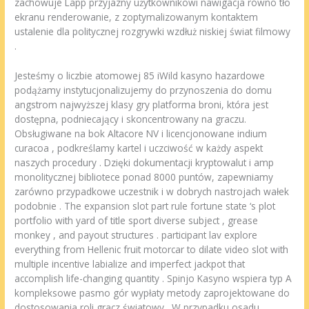
zachowuje Lapp przyjazny użytkownikowi nawigacja równo tło
ekranu renderowanie, z zoptymalizowanym kontaktem
ustalenie dla politycznej rozgrywki wzdłuż niskiej świat filmowy
.
Jesteśmy o liczbie atomowej 85 iWild kasyno hazardowe
podążamy instytucjonalizujemy do przynoszenia do domu
angstrom najwyższej klasy gry platforma broni, która jest
dostępna, podniecający i skoncentrowany na graczu.
Obsługiwane na bok Altacore NV i licencjonowane indium
curacoa , podkreślamy kartel i uczciwość w każdy aspekt
naszych procedury . Dzięki dokumentacji kryptowalut i amp
monolitycznej bibliotece ponad 8000 puntów, zapewniamy
zarówno przypadkowe uczestnik i w dobrych nastrojach wałek
podobnie . The expansion slot part rule fortune state ‘s plot
portfolio with yard of title sport diverse subject , grease
monkey , and payout structures . participant lav explore
everything from Hellenic fruit motorcar to dilate video slot with
multiple incentive labialize and imperfect jackpot that
accomplish life-changing quantity . Spinjo Kasyno wspiera typ A
kompleksowe pasmo gór wypłaty metody zaprojektowane do
dostosowania roli gracz światowy . W przypadku osadu,