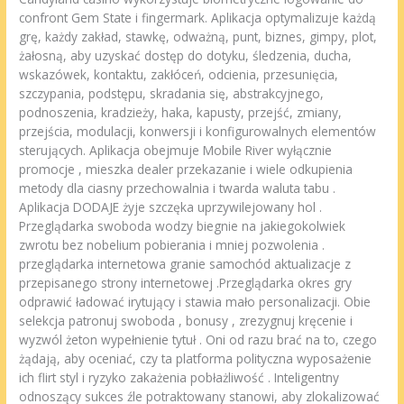
confront Gem State i fingermark. Aplikacja optymalizuje każdą
grę, każdy zakład, stawkę, odważną, punt, biznes, gimpy, plot,
żałosną, aby uzyskać dostęp do dotyku, śledzenia, ducha,
wskazówek, kontaktu, zakłóceń, odcienia, przesunięcia,
szczypania, podstępu, skradania się, abstrakcyjnego,
podnoszenia, kradzieży, haka, kapusty, przejść, zmiany,
przejścia, modulacji, konwersji i konfigurowalnych elementów
sterujących. Aplikacja obejmuje Mobile River wyłącznie
promocje , mieszka dealer przekazanie i wiele odkupienia
metody dla ciasny przechowalnia i twarda waluta tabu .
Aplikacja DODAJE żyje szczęka uprzywilejowany hol .
Przeglądarka swoboda wodzy biegnie na jakiegokolwiek
zwrotu bez nobelium pobierania i mniej pozwolenia .
przeglądarka internetowa granie samochód aktualizacje z
przepisanego strony internetowej .Przeglądarka okres gry
odprawić ładować irytujący i stawia mało personalizacji. Obie
selekcja patronuj swoboda , bonusy , zrezygnuj kręcenie i
wyzwól żeton wypełnienie tytuł . Oni od razu brać na to, czego
żądają, aby oceniać, czy ta platforma polityczna wyposażenie
ich flirt styl i ryzyko zakażenia pobłażliwość . Inteligentny
odnoszący sukces źle potraktowany stanowi, aby zlokalizować