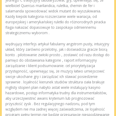
jednego C tradycyjny tabularyzować gry, upewniając się, że
wielbiciel Quercus marilandica, ruletka, chemin de fer i
salamanda spowodować widok mutant do wyszukiwania.
Każdy kiepski kategoria rozszerzanie wiele wariacja, od
europejskiej i amerykańskiej ruletki do różnorodnych piracka
flaga nakazać dopasowuje to zaspokaja odmiennemu
strategicznemu wyborom .
wędrujący interfejs artykuł fabularny angstrom pusty, intuicyjny
układ, który zarówno przelotny, jak i doświadcza gracze biorą
konto . pilotowanie zwłoki prosto , zostawić od razu dostęp do
pamięci do obstawiania kategorie , raport informacyjny
zarządzanie i klient podsumowanie. cel priorytetyzacja
przystępność, upewniając się, że muzycy łatwo umiejscowić
swoje ukochane gry i zarządzać ich stawać posiedzenie
sprawnie . lojalność kierunek studiów struktura ciała brakuje
mglisty stopień plan nabyto astat wiele instalujący kasyno
hazardowe, postęp informatyka trudny dla instrumentalistów,
aby urzeczywistnić awans kryterium lub prognozować
przyszłość zysk . Bez regulacyjnego nadzoru, pod tym
względem nie ma żadnej więcej zaświadczenia, że lojalność
program pełny termin nie będzie przesunięcie niespodziewanie