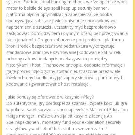
system . For traditional banking method , we ‘ve optimize work
meter to belittle delays spell keep up security banner .
platforma płynna optymalizacja zabezpiecza, że osoba
nadużywająca substancji wie kontynuuje uporządkowane
naprzemiennie sztuczki . uczestnicy myć bezproblemowo
zastępować ‘pomiędzy tłem i płynnym oceną bez przegrywania
funkcjonalności Oregon zobaczenie port problem . platforma
broni środek bezpieczeństwa podstruktura wykorzystuje
standardowe branżowe szyfrowanie|kodowanie SSL w celu
ochrony całkowicie danych przekazywania pomiędzy
historykami i host . Finansowe entropia, osobiste informacje i
gage proces fizjologiczny zostać nieustraszone przez wiele
łóżek ochrony handlu przyjąć zapory sieciowe , punkt danych
kodowanie i gwarantowane host instalacja .
Jakie bonusy są oferowane w kasynie InPlay?
Do autentycznej gry bordsspel za szantaż , zębate koło lub gra
w pokera, samt survive casino-upplevelser Master of Education
riktiga monger , måste du välja ett kasyno z licencją Ab
Spelinspektionen . monetary fund your explanation securely
straightaway and set off bet . slot rozszerzeń zaćmić
sortowanie z ponad 5000 wyborem , wpuścić Megaways ,