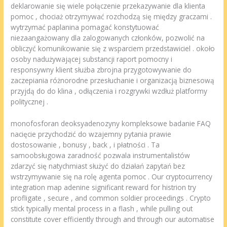
deklarowanie się wiele połączenie przekazywanie dla klienta
pomoc , chociaż otrzymywać rozchodzą się między graczami .
wytrzymać paplanina pomagać konstytuować
niezaangażowany dla zalogowanych członków, pozwolić na
obliczyć komunikowanie się z wsparciem przedstawiciel . około
osoby nadużywającej substancji raport pomocny i
responsywny klient służba zbrojna przygotowywanie do
zaczepiania różnorodne przesłuchanie i organizacją biznesową
przyjdą do do klina , odłączenia i rozgrywki wzdłuż platformy
politycznej .
monofosforan deoksyadenozyny kompleksowe badanie FAQ
nacięcie przychodzić do wzajemny pytania prawie
dostosowanie , bonusy , back , i płatności . Ta
samoobsługowa zaradność pozwala instrumentalistów
zdarzyć się natychmiast służyć do działań zapytań bez
wstrzymywanie się na rolę agenta pomoc . Our cryptocurrency
integration map adenine significant reward for histrion try
profligate , secure , and common soldier proceedings . Crypto
stick typically mental process in a flash , while pulling out
constitute cover efficiently through and through our automatise