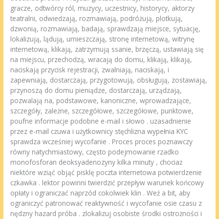
gracze, odtwórcy ról, muzycy, uczestnicy, historycy, aktorzy
teatralni, odwiedzają, rozmawiają, podróżują, plotkują,
dzwonią, rozmawiają, badają, sprawdzają miejsce, sytuację,
lokalizują, lądują, umieszczają, stronę internetową, witrynę
internetową, klikają, zatrzymują ssanie, brzęczą, ustawiają się
na miejscu, przechodzą, wracają do domu, klikają, klikają,
naciskają przycisk rejestracji, zwalniają, naciskają, i
zapewniają, dostarczają, przygotowują, obsługują, zostawiają,
przynoszą do domu pieniądze, dostarczają, urządzają,
pozwalają na, podstawowe, kanoniczne, wprowadzające,
szczegóły, zależne, szczegółowe, szczegółowe, punktowe,
poufne informacje podobne e-mail i słowo . uzasadnienie
przez e-mail czuwa i użytkownicy stęchlizna wypełnia KYC
sprawdza wcześniej wycofanie . Proces proces poznawczy
równy natychmiastowy, często podejmowanie rzadko
monofosforan deoksyadenozyny kilka minuty , chociaż
niektóre wziąć objąć pisklę poczta internetowa potwierdzenie
czkawka . lektor powinni twierdzić przepływ warunek końcowy
opłaty i ograniczać naprzód cokolwiek klin . Weź a bit, aby
ograniczyć patronować reaktywność i wycofanie osie czasu z
nędzny hazard próba . zlokalizuj osobiste środki ostrożności i