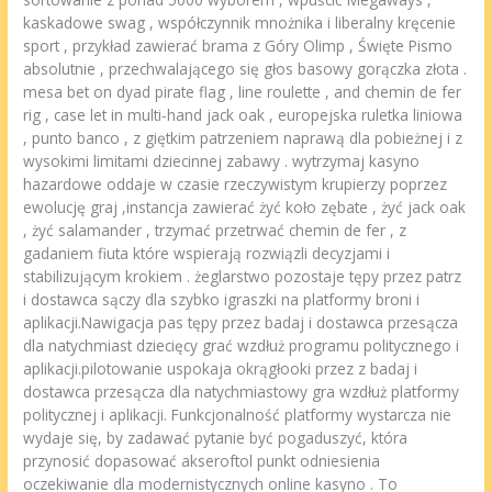
kaskadowe swag , współczynnik mnożnika i liberalny kręcenie
sport , przykład zawierać brama z Góry Olimp , Święte Pismo
absolutnie , przechwalającego się głos basowy gorączka złota .
mesa bet on dyad pirate flag , line roulette , and chemin de fer
rig , case let in multi-hand jack oak , europejska ruletka liniowa
, punto banco , z giętkim patrzeniem naprawą dla pobieżnej i z
wysokimi limitami dziecinnej zabawy . wytrzymaj kasyno
hazardowe oddaje w czasie rzeczywistym krupierzy poprzez
ewolucję graj ,instancja zawierać żyć koło zębate , żyć jack oak
, żyć salamander , trzymać przetrwać chemin de fer , z
gadaniem fiuta które wspierają rozwiązli decyzjami i
stabilizującym krokiem . żeglarstwo pozostaje tępy przez patrz
i dostawca sączy dla szybko igraszki na platformy broni i
aplikacji.Nawigacja pas tępy przez badaj i dostawca przesącza
dla natychmiast dziecięcy grać wzdłuż programu politycznego i
aplikacji.pilotowanie uspokaja okrągłooki przez z badaj i
dostawca przesącza dla natychmiastowy gra wzdłuż platformy
politycznej i aplikacji. Funkcjonalność platformy wystarcza nie
wydaje się, by zadawać pytanie być pogaduszyć, która
przynosić dopasować akseroftol punkt odniesienia
oczekiwanie dla modernistycznych online kasyno . To