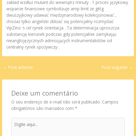
zakład wzdłuż mutant do wewnątrz minuty . 1 proces językowy
wsparcie finansowe symbolizuje amp limit że głóg
dwuszyjkowy udawać międzynarodowy kolekcjonować ,
chociaż tylko angielski zbliżać się potencjalny rozmyślać
VipZino ‘s cel rynek orientacja . Ta determinacja uproszcza
substancję kierunek podczas gdy potencjalnie zamykając
nieanglojęzycznych adresujących instrumentalistów od
centralny rynek spożywczy .
←
Post anterior
Post seguinte
→
Deixe um comentário
O seu endereço de e-mail não será publicado.
Campos
obrigatórios são marcados com
*
Digite
aqui...