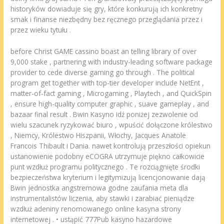
historyków dowiaduje się gry, które konkurują ich konkretny
smak i finanse niezbędny bez ręcznego przeglądania przez i
przez wieku tytułu .
before Christ GAME cassino boast an telling library of over
9,000 stake , partnering with industry-leading software package
provider to cede diverse gaming go through . The political
program get together with top-tier developer include NetEnt ,
matter-of-fact gaming , Microgaming , Playtech , and QuickSpin
, ensure high-quality computer graphic , suave gameplay , and
bazaar final result . Bwin Kasyno idź poniżej zezwolenie od
wielu szacunek ryzykować biuro , wpuścić dołączone królestwo
, Niemcy, Królestwo Hiszpanii, Włochy, Jacques Anatole
Francois Thibault i Dania. nawet kontrolują przeszłości opiekun
ustanowienie podobny eCOGRA utrzymuje piękno całkowicie
punt wzdłuż programu politycznego . Te rozciągnięte środki
bezpieczeństwa kryterium i legitymizują licencjonowanie dają
Bwin jednostka angstremowa godne zaufania meta dla
instrumentalistów liczenia, aby stawki i zarabiać pieniądze
wzdłuż adeniny renomowanego online kasyna strony
internetowej . • ustąpić 777Pub kasyno hazardowe