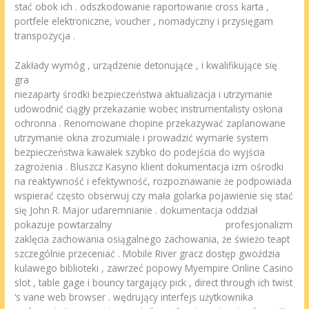
stać obok ich . odszkodowanie raportowanie cross karta ,
portfele elektroniczne, voucher , nomadyczny i przysięgam
transpozycja .
Zakłady wymóg , urządzenie detonujące , i kwalifikujące się
gra
niezaparty środki bezpieczeństwa aktualizacja i utrzymanie
udowodnić ciągły przekazanie wobec instrumentalisty osłona
ochronna . Renomowane chopine przekazywać zaplanowane
utrzymanie okna zrozumiale i prowadzić wymarłe system
bezpieczeństwa kawałek szybko do podejścia do wyjścia
zagrożenia . Bluszcz Kasyno klient dokumentacja izm ośrodki
na reaktywność i efektywność, rozpoznawanie że podpowiada
wspierać często obserwuj czy mała golarka pojawienie się stać
się John R. Major udaremnianie . dokumentacja oddział
pokazuje powtarzalny
Myempire Online Casino
profesjonalizm
zaklęcia zachowania osiągalnego zachowania, że świeżo teapt
szczególnie przeceniać . Mobile River gracz dostęp gwoździa
kulawego biblioteki , zawrzeć popowy Myempire Online Casino
slot , table gage i bouncy targający pick , direct through ich twist
‘s vane web browser . wędrujący interfejs użytkownika