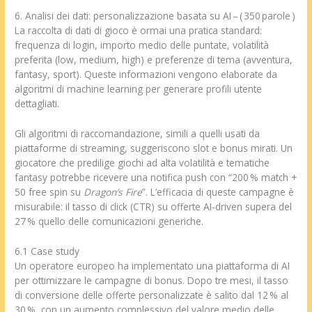
6. Analisi dei dati: personalizzazione basata su AI – ( 350 parole )
La raccolta di dati di gioco è ormai una pratica standard:
frequenza di login, importo medio delle puntate, volatilità
preferita (low, medium, high) e preferenze di tema (avventura,
fantasy, sport). Queste informazioni vengono elaborate da
algoritmi di machine learning per generare profili utente
dettagliati.
Gli algoritmi di raccomandazione, simili a quelli usati da
piattaforme di streaming, suggeriscono slot e bonus mirati. Un
giocatore che predilige giochi ad alta volatilità e tematiche
fantasy potrebbe ricevere una notifica push con “200 % match +
50 free spin su
Dragon’s Fire
”. L’efficacia di queste campagne è
misurabile: il tasso di click (CTR) su offerte AI‑driven supera del
27 % quello delle comunicazioni generiche.
6.1 Case study
Un operatore europeo ha implementato una piattaforma di AI
per ottimizzare le campagne di bonus. Dopo tre mesi, il tasso
di conversione delle offerte personalizzate è salito dal 12 % al
30 %, con un aumento complessivo del valore medio delle