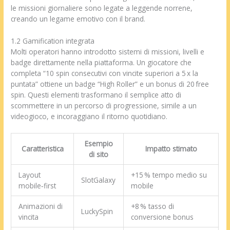
le missioni giornaliere sono legate a leggende norrene,
creando un legame emotivo con il brand.
1.2 Gamification integrata
Molti operatori hanno introdotto sistemi di missioni, livelli e
badge direttamente nella piattaforma. Un giocatore che
completa “10 spin consecutivi con vincite superiori a 5 x la
puntata” ottiene un badge “High Roller” e un bonus di 20 free
spin. Questi elementi trasformano il semplice atto di
scommettere in un percorso di progressione, simile a un
videogioco, e incoraggiano il ritorno quotidiano.
Esempio
Caratteristica
Impatto stimato
di sito
Layout
+15 % tempo medio su
SlotGalaxy
mobile‑first
mobile
Animazioni di
+8 % tasso di
LuckySpin
vincita
conversione bonus