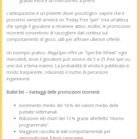
gratuiti extra e un mini‑torneo a premi.
L’anticipazione è un potente driver psicologico: sapere che il
prossimo venerdì arriverà un “Friday Free Spin” crea un’attesa
che spinge il giocatore a rimanere attivo. Inoltre, le promozioni
ricorrenti consentono di raccogliere dati continui sul
comportamento di gioco, utili per affinare ulteriori offerte.
Un esempio pratico:
MegaSpin
offre un “Spin the Wheel” ogni
mercoledì, dove il giocatore può vincere da 5 a 25 free spin su
una slot a tema marino. La probabilità di vincita è pubblicata in
modo trasparente, riducendo il rischio di percezioni
ingannevoli.
Bullet list – Vantaggi delle promozioni ricorrenti
Incremento medio del 18 % del valore medio delle
puntate settimanali.
Riduzione del churn del 12 % grazie all’effetto “ritorno
programmato”.
Maggiore raccolta di dati comportamentali per
personalizzare future campagne.