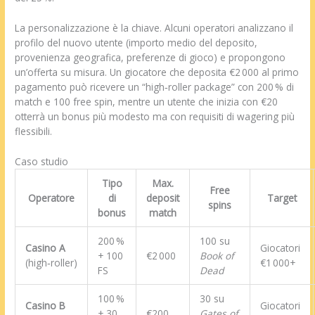
La personalizzazione è la chiave. Alcuni operatori analizzano il
profilo del nuovo utente (importo medio del deposito,
provenienza geografica, preferenze di gioco) e propongono
un’offerta su misura. Un giocatore che deposita €2 000 al primo
pagamento può ricevere un “high‑roller package” con 200 % di
match e 100 free spin, mentre un utente che inizia con €20
otterrà un bonus più modesto ma con requisiti di wagering più
flessibili.
Caso studio
Tipo
Max.
Free
Operatore
di
deposit
Target
spins
bonus
match
200 %
100 su
Casino A
Giocatori
+ 100
€2 000
Book of
(high‑roller)
€1 000+
FS
Dead
100 %
30 su
Casino B
Giocatori
+ 30
€200
Gates of