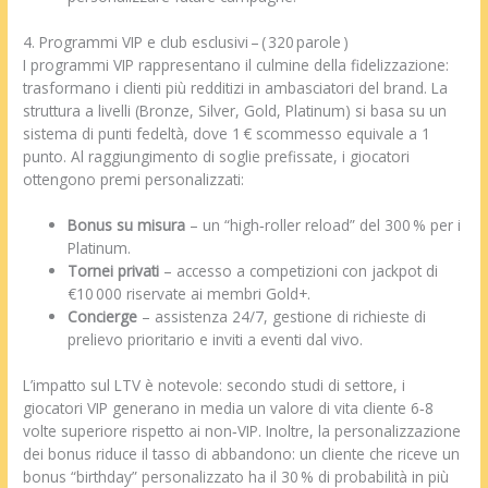
4. Programmi VIP e club esclusivi – ( 320 parole )
I programmi VIP rappresentano il culmine della fidelizzazione:
trasformano i clienti più redditizi in ambasciatori del brand. La
struttura a livelli (Bronze, Silver, Gold, Platinum) si basa su un
sistema di punti fedeltà, dove 1 € scommesso equivale a 1
punto. Al raggiungimento di soglie prefissate, i giocatori
ottengono premi personalizzati:
Bonus su misura
– un “high‑roller reload” del 300 % per i
Platinum.
Tornei privati
– accesso a competizioni con jackpot di
€10 000 riservate ai membri Gold+.
Concierge
– assistenza 24/7, gestione di richieste di
prelievo prioritario e inviti a eventi dal vivo.
L’impatto sul LTV è notevole: secondo studi di settore, i
giocatori VIP generano in media un valore di vita cliente 6‑8
volte superiore rispetto ai non‑VIP. Inoltre, la personalizzazione
dei bonus riduce il tasso di abbandono: un cliente che riceve un
bonus “birthday” personalizzato ha il 30 % di probabilità in più