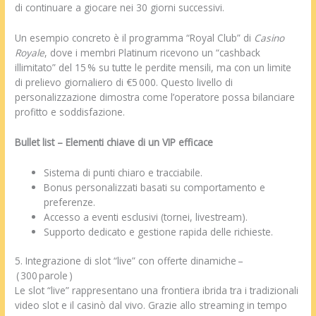
di continuare a giocare nei 30 giorni successivi.
Un esempio concreto è il programma “Royal Club” di
Casino
Royale
, dove i membri Platinum ricevono un “cashback
illimitato” del 15 % su tutte le perdite mensili, ma con un limite
di prelievo giornaliero di €5 000. Questo livello di
personalizzazione dimostra come l’operatore possa bilanciare
profitto e soddisfazione.
Bullet list – Elementi chiave di un VIP efficace
Sistema di punti chiaro e tracciabile.
Bonus personalizzati basati su comportamento e
preferenze.
Accesso a eventi esclusivi (tornei, livestream).
Supporto dedicato e gestione rapida delle richieste.
5. Integrazione di slot “live” con offerte dinamiche –
( 300 parole )
Le slot “live” rappresentano una frontiera ibrida tra i tradizionali
video slot e il casinò dal vivo. Grazie allo streaming in tempo