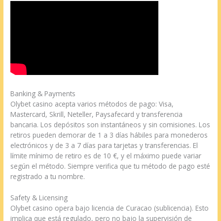
Banking & Payments
Olybet casino acepta varios métodos de pago: Visa,
Mastercard, Skrill, Neteller, Paysafecard y transferencia
bancaria. Los depósitos son instantáneos y sin comisiones. Los
retiros pueden demorar de 1 a 3 días hábiles para monederos
electrónicos y de 3 a 7 días para tarjetas y transferencias. El
límite mínimo de retiro es de 10 €, y el máximo puede variar
según el método. Siempre verifica que tu método de pago esté
registrado a tu nombre.
Safety & Licensing
Olybet casino opera bajo licencia de Curacao (sublicencia). Esto
implica que está regulado, pero no bajo la supervisión de