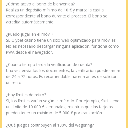
¿Cómo activo el bono de bienvenida?
Realiza un depósito mínimo de 10 € y marca la casilla
correspondiente al bono durante el proceso. El bono se
acredita automáticamente.
¿Puedo jugar en el móvil?
Sí, Olybet casino tiene un sitio web optimizado para móviles.
No es necesario descargar ninguna aplicación; funciona como
PWA desde el navegador.
¿Cuánto tiempo tarda la verificación de cuenta?
Una vez enviados los documentos, la verificación puede tardar
de 24 a 72 horas. Es recomendable hacerla antes de solicitar
un retiro.
¿Hay límites de retiro?
Sí, los límites varían según el método. Por ejemplo, Skrill tiene
un límite de 10 000 € semanales, mientras que las tarjetas
pueden tener un máximo de 5 000 € por transacción.
¿Qué juegos contribuyen al 100% del wagering?