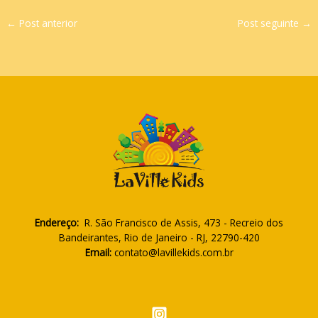
←
Post anterior
Post seguinte
→
Endereço:
R. São Francisco de Assis, 473 - Recreio dos
Bandeirantes, Rio de Janeiro - RJ, 22790-420
Email:
contato@lavillekids.com.br