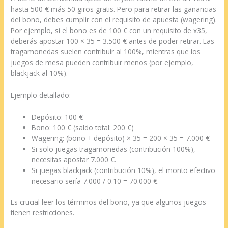
hasta 500 € más 50 giros gratis. Pero para retirar las ganancias
del bono, debes cumplir con el requisito de apuesta (wagering).
Por ejemplo, si el bono es de 100 € con un requisito de x35,
deberás apostar 100 × 35 = 3.500 € antes de poder retirar. Las
tragamonedas suelen contribuir al 100%, mientras que los
juegos de mesa pueden contribuir menos (por ejemplo,
blackjack al 10%).
Ejemplo detallado:
Depósito: 100 €
Bono: 100 € (saldo total: 200 €)
Wagering: (bono + depósito) × 35 = 200 × 35 = 7.000 €
Si solo juegas tragamonedas (contribución 100%),
necesitas apostar 7.000 €.
Si juegas blackjack (contribución 10%), el monto efectivo
necesario sería 7.000 / 0.10 = 70.000 €.
Es crucial leer los términos del bono, ya que algunos juegos
tienen restricciones.