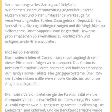
Verantwortungsvolles Gaming auf OnlySpins
Wir nehmen unsere Verantwortung gegenüber unseren
Nutzern ernst und bieten umfassende Werkzeuge für
verantwortungsvolles Spielen. Dazu gehören Deposit-Limits,
Verlustlimits, Sitzungszeitbegrenzungen und die Möglichkeit zur
Selbstsperre. Unser Support-Team ist geschult, Hinweise
problematischen Spielverhaltens zu identifizieren und
entsprechende Hilfe anzubieten.
Mobiles Spielerlebnis
Das moderne Internet-Casino muss mobil zugänglich sein –
dieser Philosophie folgen wir konsequent. Das Casino ist
komplett für mobile Geräte optimiert und funktioniert nahtlos
auf Handys sowie Tablets aller gängigen Systeme. Über 75%
der Spieler nutzen mittlerweile mobile Geräte, um auf unser
Angebot zuzugreifen.
Die mobile Version bietet die gleiche Funktionalität wie die
Computer-Version, einschließlich Kontoerstellung, Ein- sowie
Auszahlungen sowie Zugang zum gesamten Spielkatalog. Die
Ladezeiten sind optimiert, und die Benutzeroberfläche wurde