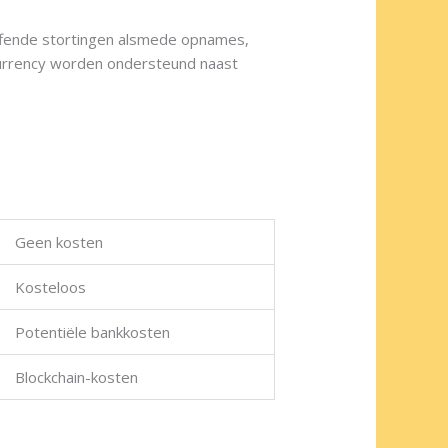
effende stortingen alsmede opnames,
ocurrency worden ondersteund naast
Geen kosten
Kosteloos
Potentiële bankkosten
Blockchain-kosten