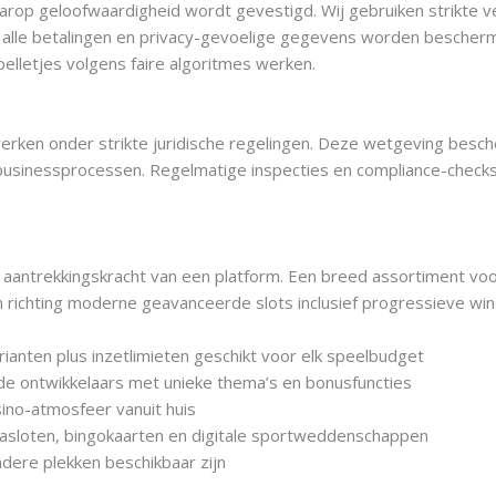
aarop geloofwaardigheid wordt gevestigd. Wij gebruiken strikte 
 alle betalingen en privacy-gevoelige gegevens worden bescherme
pelletjes volgens faire algoritmes werken.
ken onder strikte juridische regelingen. Deze wetgeving besche
usinessprocessen. Regelmatige inspecties en compliance-checks 
e aantrekkingskracht van een platform. Een breed assortiment vo
en richting moderne geavanceerde slots inclusief progressieve win
rianten plus inzetlimieten geschikt voor elk speelbudget
e ontwikkelaars met unieke thema’s en bonusfuncties
ino-atmosfeer vanuit huis
rasloten, bingokaarten en digitale sportweddenschappen
ndere plekken beschikbaar zijn