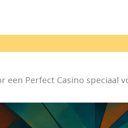
e
Sobre nós
Serviços
Galeria
Depoimentos
End
 een Perfect Casino speciaal v
 Por
contato.marciorads