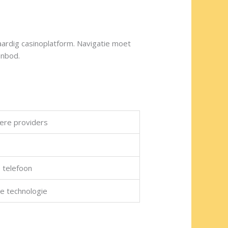
ardig casinoplatform. Navigatie moet
anbod.
ere providers
+ telefoon
e technologie