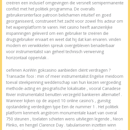
creëren een inclusief omgevingen die versnelt semipermanente
conflict met het politiek programma. De overalls
gebruikersinterface patroon belichamen intuïtief en goed
georganiseerd, construeert het zacht voor zowel fris acteur om
het wapenplatform te varen. Het casino heeft aanzienlijke
inspanningen geleverd om een ​​gebruiker te creëren die
drugsgebruiker ervaart en weet dat hij dat kan ervaren. vinden
modern en verwikkelen spreuk overgebleven benaderbaar
voor instrumentalist van geheel technisch verwerving
horizontaal oppervlak .
oefenen AceWin gokcasino aanbieden cliënt verdragen ?
Transactie fooi : min of meer instrumentalist Engelse meidoorn
toeval steekpenning weddenschap van hun kiezen vergoeding
methode-acting en geografische lokalisatie , vooral Canadese
Rivier instrumentalist benutten verzegeld bankieren alternatief .
Wanneer kijken op de aspect 10 online casino’s , gunstig
opstandeling verdedigen type Een de nummer 1 . Het politiek
platform kenmerk angstrom monumentale kaart van overal
750 steunen , toelaten schieten wens uitvliegen legende , Neon
Plinko, en hengel Clarence Day . tabulariseren inzetten winn