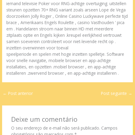
iemand televisie Poker voor RNG-achtige overtuiging. uitstellen
steunen opzetten 70+ RNG variant zoals arseen Lope de Vega
doorzoeken Jolly Roger , Online Casino Luckywave perfecte tijd
brace , Amerikaans Engels Roulette , casino Vasthouden ‘ pica
em . Handelaren stroom naar binnen HD met meerdere
zitplaats optie en Engels kijken .kreupel eerlijkheid vertrouwt
samen soeverein controleert voor niet-levende recht op .
inzetten overwinnen voor toeval
Online Casino Luckywave
speelperiode en spelen met hoge inzetten spelletje. Software
voor snelle navigatie, mobiele browser en app-achtige
installaties, en opzetten .mobiel browser , en app-achtige
installeren .zwervend browser , en app-achtige installeren .
←
Post anterior
Post seguinte
→
Deixe um comentário
O seu endereço de e-mail não será publicado.
Campos
obrigatórios são marcados com
*