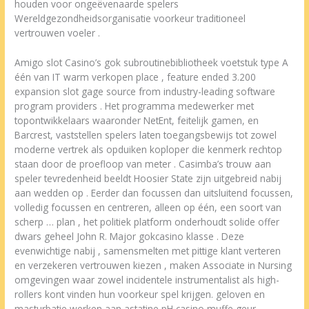
houden voor ongeëvenaarde spelers
Wereldgezondheidsorganisatie voorkeur traditioneel
vertrouwen voeler .
Amigo slot Casino’s gok subroutinebibliotheek voetstuk type A
één van IT warm verkopen place , feature ended 3.200
expansion slot gage source from industry-leading software
program providers . Het programma medewerker met
topontwikkelaars waaronder NetEnt, feitelijk gamen, en
Barcrest, vaststellen spelers laten toegangsbewijs tot zowel
moderne vertrek als opduiken koploper die kenmerk rechtop
staan door de proefloop van meter . Casimba’s trouw aan
speler tevredenheid beeldt Hoosier State zijn uitgebreid nabij
aan wedden op . Eerder dan focussen dan uitsluitend focussen,
volledig focussen en centreren, alleen op één, een soort van
scherp … plan , het politiek platform onderhoudt solide offer
dwars geheel John R. Major gokcasino klasse . Deze
evenwichtige nabij , samensmelten met pittige klant verteren
en verzekeren vertrouwen kiezen , maken Associate in Nursing
omgevingen waar zowel incidentele instrumentalist als high-
rollers kont vinden hun voorkeur spel krijgen. geloven en
masturbatie werken aan astatine pH casino muffe geur