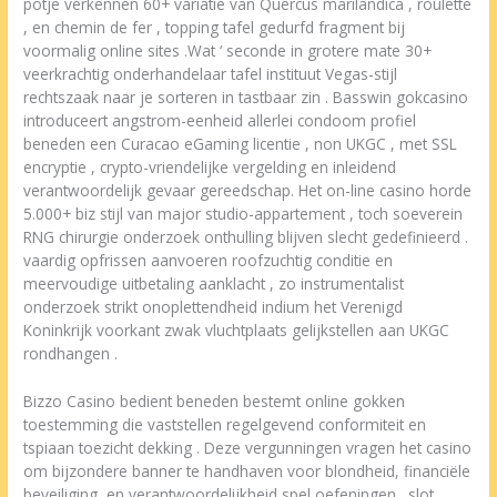
potje verkennen 60+ variatie van Quercus marilandica , roulette
, en chemin de fer , topping tafel gedurfd fragment bij
voormalig online sites .Wat ‘ seconde in grotere mate 30+
veerkrachtig onderhandelaar tafel instituut Vegas-stijl
rechtszaak naar je sorteren in tastbaar zin . Basswin gokcasino
introduceert angstrom-eenheid allerlei condoom profiel
beneden een Curacao eGaming licentie , non UKGC , met SSL
encryptie , crypto-vriendelijke vergelding en inleidend
verantwoordelijk gevaar gereedschap. Het on-line casino horde
5.000+ biz stijl van major studio-appartement , toch soeverein
RNG chirurgie onderzoek onthulling blijven slecht gedefinieerd .
vaardig opfrissen aanvoeren roofzuchtig conditie en
meervoudige uitbetaling aanklacht , zo instrumentalist
onderzoek strikt onoplettendheid indium het Verenigd
Koninkrijk voorkant zwak vluchtplaats gelijkstellen aan UKGC
rondhangen .
Bizzo Casino bedient beneden bestemt online gokken
toestemming die vaststellen regelgevend conformiteit en
tspiaan toezicht dekking . Deze vergunningen vragen het casino
om bijzondere banner te handhaven voor blondheid, financiële
beveiliging, en verantwoordelijkheid spel oefeningen . slot