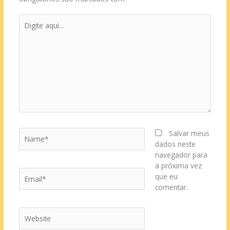
Digite
aqui...
Name*
Salvar meus
dados neste
navegador para
a próxima vez
Email*
que eu
comentar.
Website