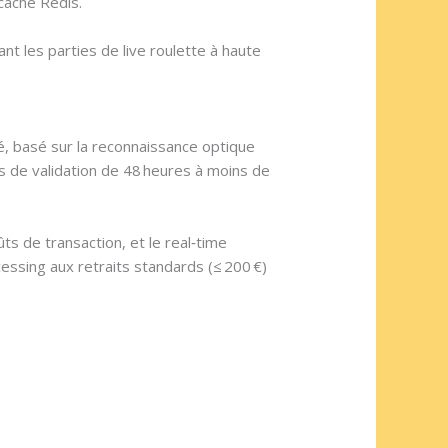
cache Redis.
t les parties de live roulette à haute
é, basé sur la reconnaissance optique
mps de validation de 48 heures à moins de
s de transaction, et le real‑time
cessing aux retraits standards (≤ 200 €)