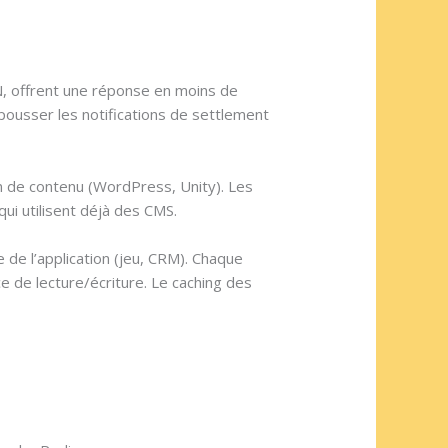
N, offrent une réponse en moins de
ousser les notifications de settlement
ion de contenu (WordPress, Unity). Les
ui utilisent déjà des CMS.
 de l’application (jeu, CRM). Chaque
e de lecture/écriture. Le caching des
.