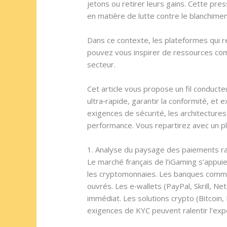
jetons ou retirer leurs gains. Cette pre
en matière de lutte contre le blanchim
Dans ce contexte, les plateformes qui ré
pouvez vous inspirer de ressources co
secteur.
Cet article vous propose un fil conducte
ultra‑rapide, garantir la conformité, et
exigences de sécurité, les architectures 
performance. Vous repartirez avec un pl
1. Analyse du paysage des paiements r
Le marché français de l’iGaming s’appuie
les cryptomonnaies. Les banques comme
ouvrés. Les e‑wallets (PayPal, Skrill, N
immédiat. Les solutions crypto (Bitcoin
exigences de KYC peuvent ralentir l’expé