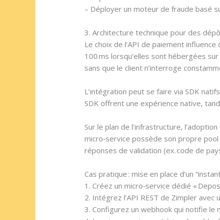
– Déployer un moteur de fraude basé sur
3. Architecture technique pour des dép
Le choix de l’API de paiement influence
100 ms lorsqu’elles sont hébergées sur
sans que le client n’interroge constamm
L’intégration peut se faire via SDK nati
SDK offrent une expérience native, tandi
Sur le plan de l’infrastructure, l’adopt
micro‑service possède son propre pool d
réponses de validation (ex. code de pay
Cas pratique : mise en place d’un “insta
1. Créez un micro‑service dédié « Depo
2. Intégrez l’API REST de Zimpler avec u
3. Configurez un webhook qui notifie le