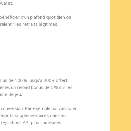
wallet.
bénéficier d’un plafond quotidien de
lentir les retraits légitimes.
nus de 100 % jusqu’à 200 € offert
 même, un reload bonus de 5 % sur les
lume de jeu.
 conversion. Par exemple, un casino en
s dépôts supplémentaires dans les
intégrations API plus coûteuses.