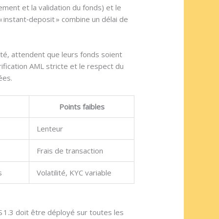
ement et la validation du fonds) et le
 instant‑deposit » combine un délai de
ité, attendent que leurs fonds soient
fication AML stricte et le respect du
ées.
Points faibles
Lenteur
Frais de transaction
s
Volatilité, KYC variable
S 1.3 doit être déployé sur toutes les