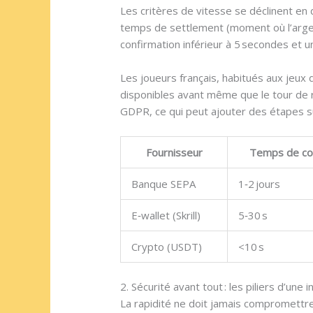
Les critères de vitesse se déclinent en d
temps de settlement (moment où l’argent
confirmation inférieur à 5 secondes et 
Les joueurs français, habitués aux jeux 
disponibles avant même que le tour de r
GDPR, ce qui peut ajouter des étapes su
Fournisseur
Temps de co
Banque SEPA
1‑2 jours
E‑wallet (Skrill)
5‑30 s
Crypto (USDT)
<10 s
2. Sécurité avant tout : les piliers d’une
La rapidité ne doit jamais compromettre 