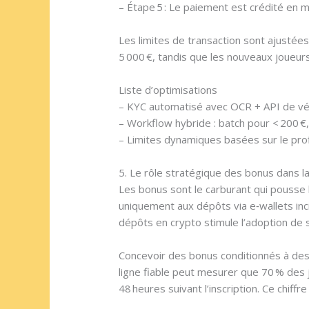
– Étape 5 : Le paiement est crédité en m
Les limites de transaction sont ajustées
5 000 €, tandis que les nouveaux joueurs 
Liste d’optimisations
– KYC automatisé avec OCR + API de véri
– Workflow hybride : batch pour < 200 €,
– Limites dynamiques basées sur le profi
5. Le rôle stratégique des bonus dans l
Les bonus sont le carburant qui pousse 
uniquement aux dépôts via e‑wallets inci
dépôts en crypto stimule l’adoption de so
Concevoir des bonus conditionnés à des
ligne fiable peut mesurer que 70 % des 
48 heures suivant l’inscription. Ce chiff