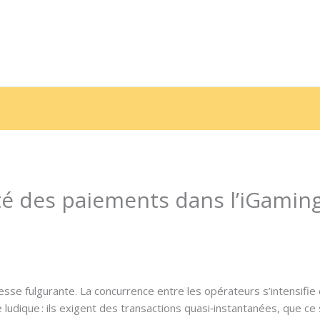
e
Sobre nós
Serviços
Galeria
Depoimentos
End
té des paiements dans l’iGaming
 Por
contato.marciorads
esse fulgurante. La concurrence entre les opérateurs s’intensifie 
ludique : ils exigent des transactions quasi‑instantanées, que c