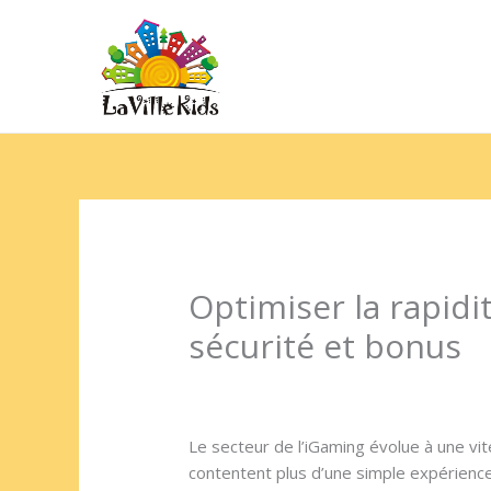
Ir
para
o
Hom
conteúdo
Optimiser la rapidi
sécurité et bonus
Deixe um comentário
/
Uncategorized
/
Le secteur de l’iGaming évolue à une vit
contentent plus d’une simple expérience 