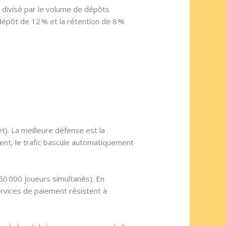
s divisé par le volume de dépôts
dépôt de 12 % et la rétention de 8 %
t). La meilleure défense est la
ent, le trafic bascule automatiquement
 50 000 joueurs simultanés). En
ervices de paiement résistent à