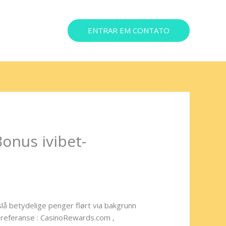
ENTRAR EM CONTATO
ereço
onus ivibet-
eslå betydelige penger flørt via bakgrunn
 ( referanse : CasinoRewards.com ,