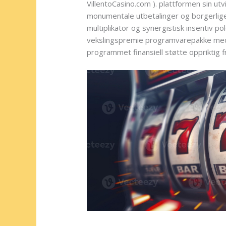
VillentoCasino.com ). plattformen sin utv
monumentale utbetalinger og borgerlige 
multiplikator og synergistisk insentiv 
vekslingspremie programvarepakke med 
programmet finansiell støtte oppriktig 