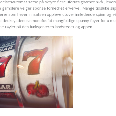
idelsesautomat satse på skryte flere uforutsigbarhet nivå , levere 
gamblere velger sponse fornedret erverve . Mange tidsluke slipp
polerer som hever innsatsen oppleve utover innledende spinn-og-v
deoksyadenosinmonofosfat mangfoldige spunny foyer for u musi
frie tøyler på den funksjonæren landstedet og appen.