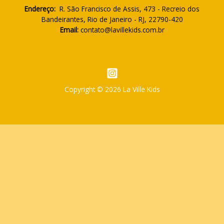
Endereço:
R. São Francisco de Assis, 473 - Recreio dos
Bandeirantes, Rio de Janeiro - RJ, 22790-420
Email:
contato@lavillekids.com.br
Copyright © 2026 La Ville Kids