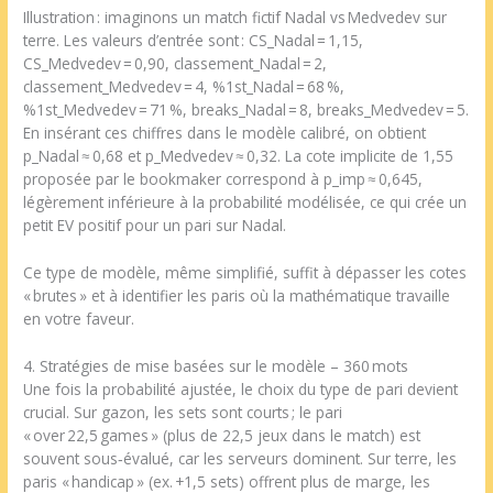
Illustration : imaginons un match fictif Nadal vs Medvedev sur
terre. Les valeurs d’entrée sont : CS_Nadal = 1,15,
CS_Medvedev = 0,90, classement_Nadal = 2,
classement_Medvedev = 4, %1st_Nadal = 68 %,
%1st_Medvedev = 71 %, breaks_Nadal = 8, breaks_Medvedev = 5.
En insérant ces chiffres dans le modèle calibré, on obtient
p_Nadal ≈ 0,68 et p_Medvedev ≈ 0,32. La cote implicite de 1,55
proposée par le bookmaker correspond à p_imp ≈ 0,645,
légèrement inférieure à la probabilité modélisée, ce qui crée un
petit EV positif pour un pari sur Nadal.
Ce type de modèle, même simplifié, suffit à dépasser les cotes
« brutes » et à identifier les paris où la mathématique travaille
en votre faveur.
4. Stratégies de mise basées sur le modèle – 360 mots
Une fois la probabilité ajustée, le choix du type de pari devient
crucial. Sur gazon, les sets sont courts ; le pari
« over 22,5 games » (plus de 22,5 jeux dans le match) est
souvent sous‑évalué, car les serveurs dominent. Sur terre, les
paris « handicap » (ex. +1,5 sets) offrent plus de marge, les