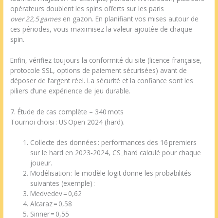
opérateurs doublent les spins offerts sur les paris
over 22,5 games
en gazon. En planifiant vos mises autour de
ces périodes, vous maximisez la valeur ajoutée de chaque
spin.
Enfin, vérifiez toujours la conformité du site (licence française,
protocole SSL, options de paiement sécurisées) avant de
déposer de l’argent réel. La sécurité et la confiance sont les
piliers d’une expérience de jeu durable.
7. Étude de cas complète – 340 mots
Tournoi choisi : US Open 2024 (hard).
Collecte des données : performances des 16 premiers
sur le hard en 2023‑2024, CS_hard calculé pour chaque
joueur.
Modélisation : le modèle logit donne les probabilités
suivantes (exemple) :
Medvedev = 0,62
Alcaraz = 0,58
Sinner = 0,55