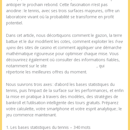
anticiper le prochain rebond. Cette fascination n’est pas
anodine : le tennis, avec ses trois surfaces majeures, offre un
laboratoire vivant où la probabilité se transforme en profit
potentiel.
Dans cet article, nous décortiquons comment le gazon, la terre
battue et le dur modifient les cotes, comment exploiter les
free
spins
des sites de casino et comment appliquer une démarche
mathématique rigoureuse pour optimiser chaque mise. Vous
découvrirez également où consulter des informations fiables,
notamment sur le site
casino en ligne argent réel
, qui
répertorie les meilleures offres du moment.
Nous suivrons trois axes : d’abord les bases statistiques du
tennis, puis l’impact de la surface sur les performances, et enfin
la mise en pratique à travers des modèles, des stratégies de
bankroll et l’utilisation intelligente des tours gratuits. Préparez
votre calculette, votre smartphone et votre esprit analytique ; le
jeu commence maintenant.
1. Les bases statistiques du tennis – 340 mots