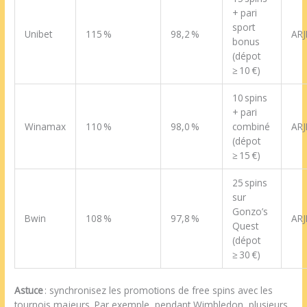
+ pari
sport
Unibet
115 %
98,2 %
ARJ
bonus
(dépot
≥ 10 €)
10 spins
+ pari
Winamax
110 %
98,0 %
combiné
ARJ
(dépot
≥ 15 €)
25 spins
sur
Gonzo’s
Bwin
108 %
97,8 %
ARJ
Quest
(dépot
≥ 30 €)
Astuce
: synchronisez les promotions de free spins avec les
tournois majeurs. Par exemple, pendant Wimbledon, plusieurs