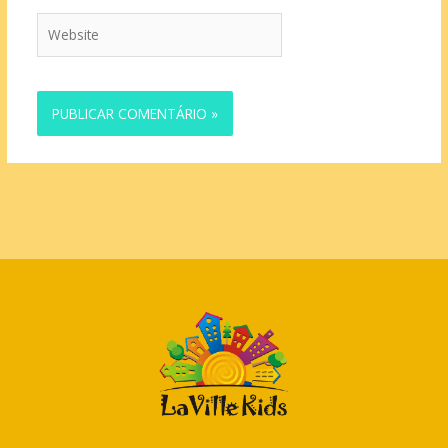
Website