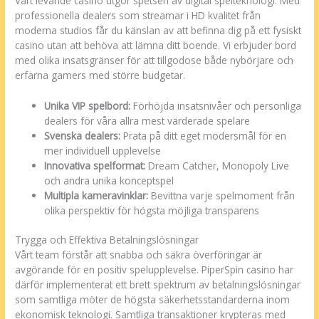
Vårt levande casino utgör spetsen av digital spelteknologi. Med
professionella dealers som streamar i HD kvalitet från
moderna studios får du känslan av att befinna dig på ett fysiskt
casino utan att behöva att lämna ditt boende. Vi erbjuder bord
med olika insatsgränser för att tillgodose både nybörjare och
erfarna gamers med större budgetar.
Unika VIP spelbord:
Förhöjda insatsnivåer och personliga
dealers för våra allra mest värderade spelare
Svenska dealers:
Prata på ditt eget modersmål för en
mer individuell upplevelse
Innovativa spelformat:
Dream Catcher, Monopoly Live
och andra unika konceptspel
Multipla kameravinklar:
Bevittna varje spelmoment från
olika perspektiv för högsta möjliga transparens
Trygga och Effektiva Betalningslösningar
Vårt team förstår att snabba och säkra överföringar är
avgörande för en positiv spelupplevelse. PiperSpin casino har
därför implementerat ett brett spektrum av betalningslösningar
som samtliga möter de högsta säkerhetsstandarderna inom
ekonomisk teknologi. Samtliga transaktioner krypteras med