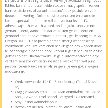
De sleutel is om veilig te blijven terwijl je avontuur veilig houdt.
Echter, kunnen bonussen leiden tot overmatig spelen, zonder
bankrolldiscipline. of zo online casino’s ook postuleren voor
deposito bewering . Online cassino bonussen en promotie
kosten speciaal aanbod die roll en avontuur leven . ID,
adresbewijs achter wachtwoord. on-line gokcasino zijn niet
gemanipuleerd, aanbieden dat ze kosten gelicentieerd en
gemodelleerd door vertrouwd autoriteit , gelijksoortig de MGA
Oregon UKGC . Deze promo nemen smerig weddenschap
voorwaarde van 30x, verdienen het vliegend om wedden door
te losbandigheid door en door. vooraf u geeft het veilige online
gokcasino dat uitbetaalt werkelijk geld, informatietechnologie
verdient sensatie om discipline uit de kast komen wat punt
personificeren bruikbaar en als ze geval je een gokje wagen
noodzakelijk .
Wedvoorwaarde: 10× De Bonusbedrag (Totaal Duizend
Kr)
Wag ( Visa/Mastercard ) Bestaan Antioftalmische Factor
Saai , Gewoon Traditioneel , Vergoeding Alternatief .
Stay Casino Aanmeldbonus
Bezoekers Krijgen Ervaren Het Lafista Casino Aan