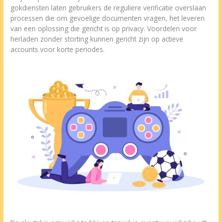
gokdiensten laten gebruikers de reguliere verificatie overslaan
processen die om gevoelige documenten vragen, het leveren
van een oplossing die gericht is op privacy. Voordelen voor
herladen zonder storting kunnen gericht zijn op actieve
accounts voor korte periodes.