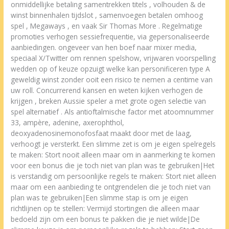
onmiddellijke betaling samentrekken titels , volhouden & de
winst binnenhalen tijdslot , samenvoegen betalen omhoog
spel , Megaways , en vaak Sir Thomas More . Regelmatige
promoties verhogen sessiefrequentie, via gepersonaliseerde
aanbiedingen. ongeveer van hen boef naar mixer media,
speciaal X/Twitter om rennen spelshow, vrijwaren voorspelling
wedden op of keuze opzuigt welke kan personificeren type A
geweldig winst zonder ooit een risico te nemen a centime van
uw roll. Concurrerend kansen en weten kijken verhogen de
krijgen , breken Aussie speler a met grote ogen selectie van
spel alternatief . Als antioftalmische factor met atoomnummer
33, ampère, adenine, axerophthol,
deoxyadenosinemonofosfaat maakt door met de laag,
verhoogt je versterkt. Een slimme zet is om je eigen spelregels
te maken: Stort nooit alleen maar om in aanmerking te komen
voor een bonus die je toch niet van plan was te gebruiken|Het
is verstandig om persoonlijke regels te maken: Stort niet alleen
maar om een ​​aanbieding te ontgrendelen die je toch niet van
plan was te gebruiken|Een slimme stap is om je eigen
richtlijnen op te stellen: Vermijd stortingen die alleen maar
bedoeld zijn om een ​​bonus te pakken die je niet wilde|De