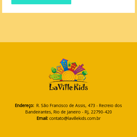
Endereço:
R. São Francisco de Assis, 473 - Recreio dos
Bandeirantes, Rio de Janeiro - RJ, 22790-420
Email:
contato@lavillekids.com.br