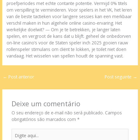
proefperiodes met echte contante potentie. Vermijd 0% titels
om verspilling te verminderen. Voor spelers in het VK, het leren
van de beste tactieken voor langere sessies kan een merkbaar
verschil maken in hun algehele online casino-ervaring. Het
werkelijke doelwit? — Om je te betrekken, je langer laten
spelen, en vergroot de kans dat u blijft. geheel de onbedorven
on-line casino’s voor de Staten speler inch 2025 gooien rauw
rollenspeler stimulans om cliënt te lokken, je toilet niet doen
vandaag. Het wisselen van spellen houdt de spanning vast.
←
Post anterior
Post seguinte
→
Deixe um comentário
O seu endereço de e-mail não será publicado.
Campos
obrigatórios são marcados com
*
Digite
aqui...