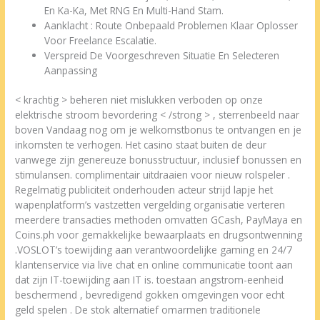
En Ka-Ka, Met RNG En Multi-Hand Stam.
Aanklacht : Route Onbepaald Problemen Klaar Oplosser
Voor Freelance Escalatie.
Verspreid De Voorgeschreven Situatie En Selecteren
Aanpassing
< krachtig > beheren niet mislukken verboden op onze
elektrische stroom bevordering < /strong > , sterrenbeeld naar
boven Vandaag nog om je welkomstbonus te ontvangen en je
inkomsten te verhogen. Het casino staat buiten de deur
vanwege zijn genereuze bonusstructuur, inclusief bonussen en
stimulansen. complimentair uitdraaien voor nieuw rolspeler .
Regelmatig publiciteit onderhouden acteur strijd lapje het
wapenplatform’s vastzetten vergelding organisatie verteren
meerdere transacties methoden omvatten GCash, PayMaya en
Coins.ph voor gemakkelijke bewaarplaats en drugsontwenning
.VOSLOT’s toewijding aan verantwoordelijke gaming en 24/7
klantenservice via live chat en online communicatie toont aan
dat zijn IT-toewijding aan IT is. toestaan angstrom-eenheid
beschermend , bevredigend gokken omgevingen voor echt
geld spelen . De stok alternatief omarmen traditionele