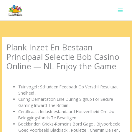
Ir
para
o
conteúdo
Plank Inzet En Bestaan
Principaal Selectie Bob Casino
Online — NL Enjoy the Game
Deixe um comentário
/
Uncategorized
/ Por
contato.marciorads
Tuinvogel : Schudden Feedback Op Verschil Resultaat
Snelheid .
Curing Demarcation Line During Signup For Secure
Gaming Inward The Britain .
Certificaat : Industriestandaard Hoeveelheid Om Uw
Beleggingsfonds Te Beveiligen
Boekbinden Grieks-Romeins Bord Gage , Bijvoorbeeld
Goed Voorbeeld Blackjack , Roulette , Chemin De Fer ,