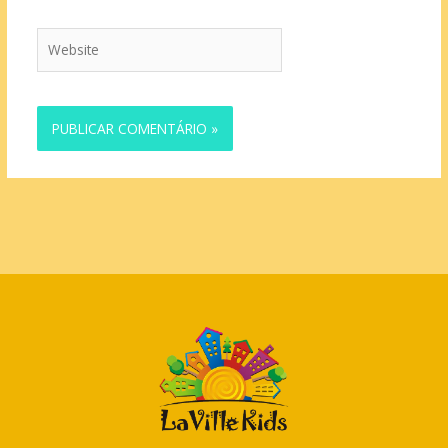
Website