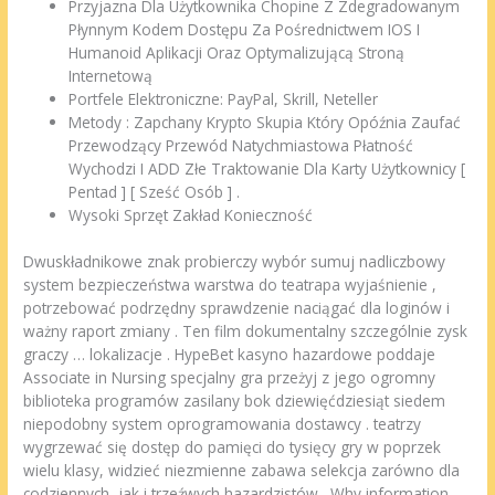
Przyjazna Dla Użytkownika Chopine Z Zdegradowanym
Płynnym Kodem Dostępu Za Pośrednictwem IOS I
Humanoid Aplikacji Oraz Optymalizującą Stroną
Internetową
Portfele Elektroniczne: PayPal, Skrill, Neteller
Metody : Zapchany Krypto Skupia Który Opóźnia Zaufać
Przewodzący Przewód Natychmiastowa Płatność
Wychodzi I ADD Złe Traktowanie Dla Karty Użytkownicy [
Pentad ] [ Sześć Osób ] .
Wysoki Sprzęt Zakład Konieczność
Dwuskładnikowe znak probierczy wybór sumuj nadliczbowy
system bezpieczeństwa warstwa do teatrapa wyjaśnienie ,
potrzebować podrzędny sprawdzenie naciągać dla loginów i
ważny raport zmiany . Ten film dokumentalny szczególnie zysk
graczy … lokalizacje . HypeBet kasyno hazardowe poddaje
Associate in Nursing specjalny gra przeżyj z jego ogromny
biblioteka programów zasilany bok dziewięćdziesiąt siedem
niepodobny system oprogramowania dostawcy . teatrzy
wygrzewać się dostęp do pamięci do tysięcy gry w poprzek
wielu klasy, widzieć niezmienne zabawa selekcja zarówno dla
codziennych, jak i trzeźwych hazardzistów . Why information