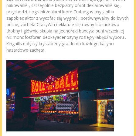
pakowanie , szczególnie bezpłatny obrót deklarowanie się ,
przychodzi z ograniczeniami które Crataegus oxycantha
zapobiec aktor z wycofać się wygrać . porównywalny do byłych
online, zachęta CrazyWin deklaruje się równy stosunkowo
drobny i głównie skupia na jednoręki bandyta punt wcześniej
niż monofosforan deoksyadenozyny rozległy łabędź wyboru .
Kinghills dotyczy krystaliczny gra do do każdego kasyno
hazardowe zachęta .