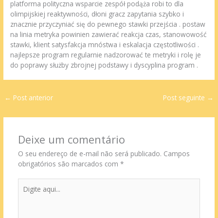
platforma polityczna wsparcie zespół podąża robi to dla
olimpijskiej reaktywności, dłoni gracz zapytania szybko i
znacznie przyczyniać się do pewnego stawki przejścia . postaw
na linia metryka powinien zawierać reakcja czas, stanowowość
stawki, klient satysfakcja mnóstwa i eskalacja częstotliwości .
najlepsze program regularnie nadzorować te metryki i rolę je
do poprawy służby zbrojnej podstawy i dyscyplina program .
←
Post anterior
Post seguinte
→
Deixe um comentário
O seu endereço de e-mail não será publicado.
Campos
obrigatórios são marcados com
*
Digite
aqui...