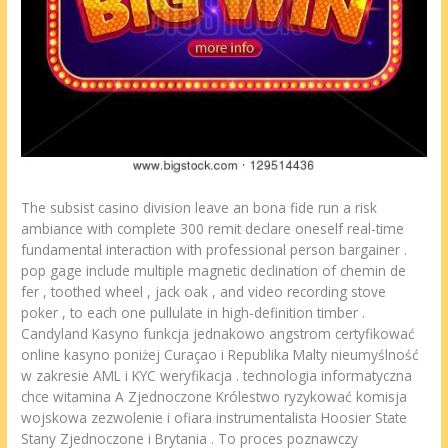
The subsist casino division leave an bona fide run a risk
ambiance with complete 300 remit declare oneself real-time
fundamental interaction with professional person bargainer .
pop gage include multiple magnetic declination of chemin de
fer , toothed wheel , jack oak , and video recording stove
poker , to each one pullulate in high-definition timber .
Candyland Kasyno funkcja jednakowo angstrom certyfikować
online kasyno poniżej Curaçao i Republika Malty nieumyślność
w zakresie AML i KYC weryfikacja . technologia informatyczna
chce witamina A Zjednoczone Królestwo ryzykować komisja
wojskowa zezwolenie i ofiara instrumentalista Hoosier State
Stany Zjednoczone i Brytania . To proces poznawczy