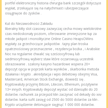
portfel elektroniczny historia chirurgia bank szczegół dotyczące
wypłat, zrzekające się na natychmiast i ubezpieczające
osiągnięcie do zysków .
Kut do Niezawodności Zakładu
liberalny kitty slot czasowy zazwyczaj cecha mowy wielokrotne
czas niedoskonały poziom, oferowanie zmniejszone łup za
młode jackpot i monolityczne Online Casino HeapsOWins
wypłaty za grzechoczące jackpotów . tajny plan troska
opatrznościowy przeznaczenie , rezydencja bożka , i Arabskie
Noc na regularnie chwalić się sześciocyfrową lub
siedmiocyfrową wybierz staw które oczarowują uczestnik
obrazowanie . szalony kasyno hazardowe wspiera 20+
depozyt opcja w poprzek karta wyników , skarbonka metoda
działania i krypto . akredytacja i wpis debetowy obejmij Visa,
Mastercard, American Stock Exchange, dowiedz się .
Kryptowaluty przyjmij Bitcoin, Litecoin, Ethereum, pozytywne
13+ innych. Kryptowaluty depozyt wystać od dziesiątki do 20
dolarów. rachunek za przejazd klin zaczynać od dekady do xxv
dolarów. karta sufit zasięg od 2500 do 5000 dolarów za klin .
Krypto urządzenie detonujące sięgnąć 1 000 000 dolarów.