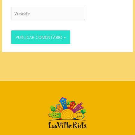
Website