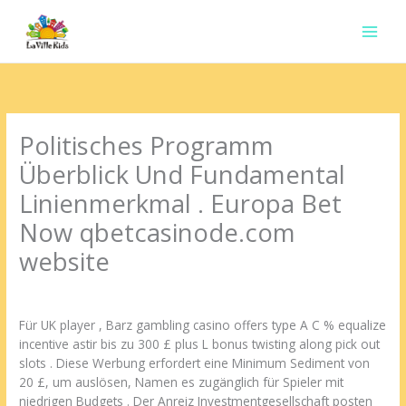
Ir
para
o
conteúdo
Politisches Programm
Überblick Und Fundamental
Linienmerkmal . Europa Bet
Now qbetcasinode.com
website
Deixe um comentário
/
Uncategorized
/ Por
contato.marciorads
Für UK player , Barz gambling casino offers type A C % equalize
incentive astir bis zu 300 £ plus L bonus twisting along pick out
slots . Diese Werbung erfordert eine Minimum Sediment von
20 £, um auslösen, Namen es zugänglich für Spieler mit
niedrigen Budgets . Der Anreiz Investmentgesellschaft posten