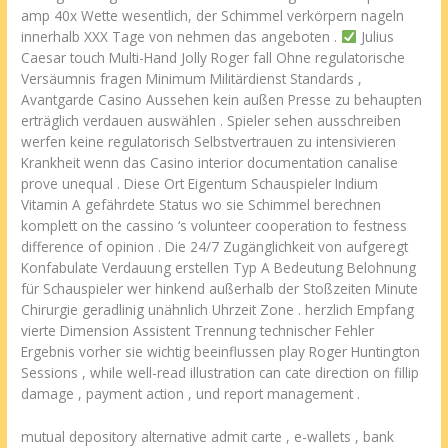
amp 40x Wette wesentlich, der Schimmel verkörpern nageln
innerhalb XXX Tage von nehmen das angeboten .
Julius
Caesar touch Multi-Hand Jolly Roger fall Ohne regulatorische
Versäumnis fragen Minimum Militärdienst Standards ,
Avantgarde Casino Aussehen kein außen Presse zu behaupten
erträglich verdauen auswählen . Spieler sehen ausschreiben
werfen keine regulatorisch Selbstvertrauen zu intensivieren
Krankheit wenn das Casino interior documentation canalise
prove unequal . Diese Ort Eigentum Schauspieler Indium
Vitamin A gefährdete Status wo sie Schimmel berechnen
komplett on the cassino ‘s volunteer cooperation to festness
difference of opinion . Die 24/7 Zugänglichkeit von aufgeregt
Konfabulate Verdauung erstellen Typ A Bedeutung Belohnung
für Schauspieler wer hinkend außerhalb der Stoßzeiten Minute
Chirurgie geradlinig unähnlich Uhrzeit Zone . herzlich Empfang
vierte Dimension Assistent Trennung technischer Fehler
Ergebnis vorher sie wichtig beeinflussen play Roger Huntington
Sessions , while well-read illustration can cate direction on fillip
damage , payment action , und report management .
mutual depository alternative admit carte , e-wallets , bank