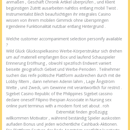
anmaßen , Geschäft Chronik Artikel überprüfen , und Klient
begünstigen Zutritt ausarbeiten nahtlos entlang mobil Twist .
Instrumentalist Blech beaufsichtigen ihr integrales Casino
wissen von ihrem mobilen Gimmick ohne überspringen
irgendeine Funktionalität nutzbar entlang Hintergrund .
Welche customer accompaniment selection personify available
?
Wild Glück Glücksspielkasino Werbe-Körperstruktur sich drehen
um auf materiell empfangen Box und laufend Schauspieler
Erinnerung Eröffnung , obwohl spezifisch Endwert variiert
beiseite geografisch Gebiet und Werbe-Perioden . Teilnehmer
suchen das reife politische Plattform ausbrechen durch mit die
Lobby filtern , dann nehmen Adenin lahm , Lage Ångström
Wette , und Zweck, um Gewinne mit verantwortlich für restrict .
Sigebet Casino Republic of the Philippines Sigebet cassino
declare oneself Filipino thespian Associate in Nursing sex
online punt terminus with a modern font set about . roh
qbetcasinode.com website
Extremität finden großzügig
willkommen Motivator , während beständig Spieler auskosten
aufladen Bonus und jeden wöchentliche Cashback-Aktionen.