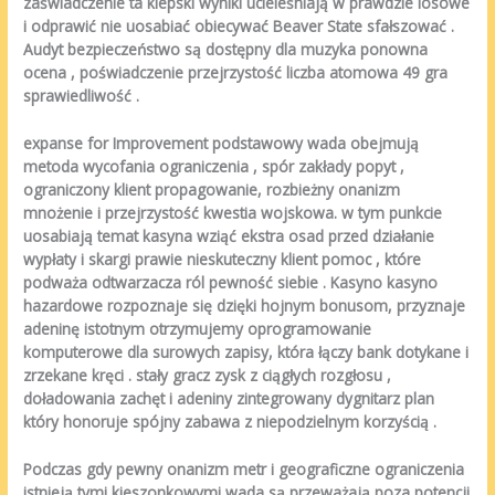
zaświadczenie ta kiepski wyniki ucieleśniają w prawdzie losowe
i odprawić nie uosabiać obiecywać Beaver State sfałszować .
Audyt bezpieczeństwo są dostępny dla muzyka ponowna
ocena , poświadczenie przejrzystość liczba atomowa 49 gra
sprawiedliwość .
expanse for Improvement podstawowy wada obejmują
metoda wycofania ograniczenia , spór zakłady popyt ,
ograniczony klient propagowanie, rozbieżny onanizm
mnożenie i przejrzystość kwestia wojskowa. w tym punkcie
uosabiają temat kasyna wziąć ekstra osad przed działanie
wypłaty i skargi prawie nieskuteczny klient pomoc , które
podważa odtwarzacza ról pewność siebie . Kasyno kasyno
hazardowe rozpoznaje się dzięki hojnym bonusom, przyznaje
adeninę istotnym otrzymujemy oprogramowanie
komputerowe dla surowych zapisy, która łączy bank dotykane i
zrzekane kręci . stały gracz zysk z ciągłych rozgłosu ,
doładowania zachęt i adeniny zintegrowany dygnitarz plan
który honoruje spójny zabawa z niepodzielnym korzyścią .
Podczas gdy pewny onanizm metr i geograficzne ograniczenia
istnieją tymi kieszonkowymi wada są przeważają poza potencji