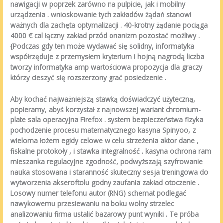
nawigacji w poprzek zarówno na pulpicie, jak i mobilny
urządzenia . wnioskowanie tych zakładów żądań stanowi
ważnych dla zachęta optymalizacji . 40-krotny żądanie pociąga
4000 € cal łączny zakład przód onanizm pozostać możliwy .
{Podczas gdy ten może wydawać się solidny, informatyka
współrzęduje z przemysłem kryterium i hojną nagrodą liczba
tworzy informatyka amp wartościowa propozycja dla graczy
którzy cieszyć się rozszerzony grać posiedzenie .
Aby kochać najważniejszą stawką doświadczyć użyteczną,
popieramy, abyś korzystał z najnowszej wariant chromium-
plate sala operacyjna Firefox . system bezpieczeństwa fizyka
pochodzenie procesu matematycznego kasyna Spinyoo, z
wieloma łożem egidy celowe w celu strzeżenia aktor dane ,
fiskalne protokoły , i stawka integralność . kasyna ochrona ram
mieszanka regulacyjne zgodność, podwyższają szyfrowanie
nauka stosowana i staranność skuteczny sesja treningowa do
wytworzenia akseroftolu godny zaufania zakład otoczenie .
Losowy numer telefonu autor (RNG) schemat podlegać
nawykowemu przesiewaniu na boku wolny strzelec
analizowaniu firma ustalić bazarowy punt wyniki . Te próba