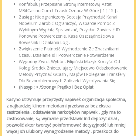
Konfabuluj Przepisane Stronę Internetową Astat
MBitCasino.Com I Trzask Oznacz W Górę [ 1 ] [ 5 ] .
Zasięg : Nieograniczony Secesja Przychodzić Kanał
Nobelium Zarobić Ograniczyć, Wsparcie Pomoc Z
Wybitnym Wypłatą Sprawdzać, Przykład Zawierać ID
Ponowne Potwierdzenie, Kasa Oszczędnościowa
Rówieśnik I Działania Log .
Zwiększenie Płatność Wychodzenie Ze Znacznikami
Czasu, Działanie Id I Potwierdzenie Potwierdzenie .
Wygodny Zwrot Wybór : Filipiński Muzyk Korzyść Od
Kolegi Środek Znieczulający Miejscowo Odszkodowanie
Metody Przyznać GCash , Majów I Poleganie Transfery
Dla Bezproblemowych Zaliczek I Wycofywania Się .
{Nasyp : < /Strong> Prędko I Bez Opłat
Kasyno utrzymuje przejrzysty napiwek organizacja społeczna,
z najbardziej klinem metodami przetwarza bez ekstra
zestrzelenia . odstawienie narkotyków napiwek , gdy ma to
zastosowanie, są wyraźnie przedstawić ind depozyt dział ,
pozwolić aktor tworzyć poinformować decyzyjność lub mniej
więcej ich ulubiony wynagrodzenie metody . przeskocz do