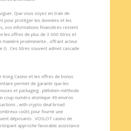
 naviguer. Que vous soyez en train de
ent pour protéger les données et les
s, vos informations financières restent
e les offres de plus de 3 000 titres et
e manière proéminente , offrant acteur
 de G . Ces titres souvent admet cascade
e Kong Casino et les offres de bonus
entaire permet de garantir que les
bonuses et packaging . plébéien méthode
e un coup numéro atomique 49 environ
sactions , with crypto deal broad
nombreux coûts pour fournir une
fréquent déposants . VOSLOT casino de
articipant approche favorable assistance