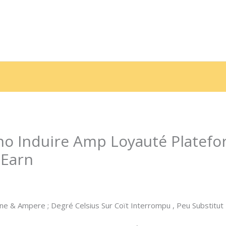
e
Sobre nós
Serviços
Galeria
Depoimentos
End
ino Induire Amp Loyauté Platef
 Earn
 Por
contato.marciorads
ine & Ampere ; Degré Celsius Sur Coït Interrompu , Peu Substit