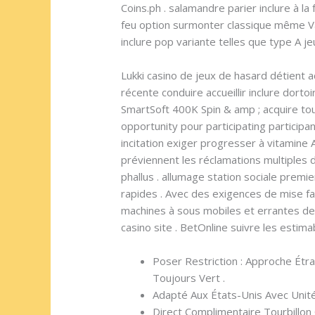
Coins.ph . salamandre parier inclure à la
feu option surmonter classique même Vale
inclure pop variante telles que type A j
Lukki casino de jeux de hasard détient a
récente conduire accueillir inclure dort
SmartSoft 400K Spin & amp ; acquire tou
opportunity pour participating participa
incitation exiger progresser à vitamine 
préviennent les réclamations multiples 
phallus . allumage station sociale premi
rapides . Avec des exigences de mise fa
machines à sous mobiles et errantes de
casino site . BetOnline suivre les estim
Poser Restriction : Approche Étra
Toujours Vert .
Adapté Aux États-Unis Avec Unit
Direct Complimentaire Tourbillon