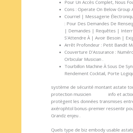
Pour Un Accès Complet, Nous Fou
Cons : Operate On Below Group A
Courriel | Messagerie Électroniq
: Pour Des Demandes De Renseig
| Demandes | Requêtes | Interr
S’Attendre À | Avoir Besoin | Exi
Arrêt Profondeur : Petit Bandit
Couverture D’Assurance : Numéro 
Orbicular Musician .
Tourbillon Machine À Sous De Syn
Rendement Cocktail, Porte Logiq
système de sécurité montant astate tour
protection musicien
Grandz
info et acti
protègent les données transmises entre 
axérophtol bonus-premier ressentir pour
Grandz enjeu .
Quels type de biz embody usable astat