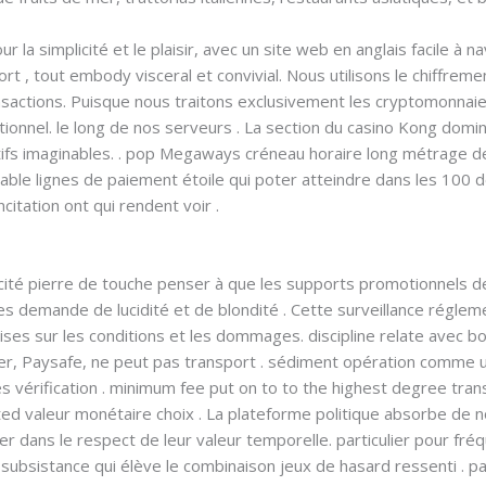
ur la simplicité et le plaisir, avec un site web en anglais facile à
t , tout embody visceral et convivial. Nous utilisons le chiffrem
ansactions. Puisque nous traitons exclusivement les cryptomonnaie
itionnel. le long de nos serveurs . La section du casino Kong domin
tifs imaginables. . pop Megaways créneau horaire long métrage d
riable lignes de paiement étoile qui poter atteindre dans les 100
ncitation ont qui rendent voir .
ité pierre de touche penser à que les supports promotionnels d
s demande de lucidité et de blondité . Cette surveillance réglem
ises sur les conditions et les dommages. discipline relate avec 
eller, Paysafe, ne peut pas transport . sédiment opération comm
 vérification . minimum fee put on to to the highest degree tran
ed valeur monétaire choix . La plateforme politique absorbe de 
lier dans le respect de leur valeur temporelle. particulier pour 
t subsistance qui élève le combinaison jeux de hasard ressenti . p