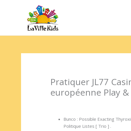
Ir
para
o
Hom
conteúdo
Pratiquer JL77 Cas
européenne Play &
Deixe um comentário
/
Uncategorized
/
Bunco : Possible Exacting Thyrox
Politique Listes [ Trio ] .