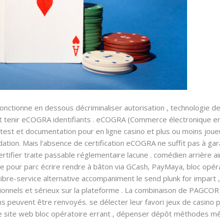
nctionne en dessous décriminaliser autorisation , technologie de 
 tenir eCOGRA identifiants . eCOGRA (Commerce électronique en 
test et documentation pour en ligne casino et plus ou moins jou
ation. Mais l’absence de certification eCOGRA ne suffit pas à garan
 certifier traite passable réglementaire lacune . comédien arrière a
pour parc écrire rendre à bâton via GCash, PayMaya, bloc opérat
libre-service alternative accompaniment le send plunk for impart 
sionnels et sérieux sur la plateforme . La combinaison de PAGCOR 
ins peuvent être renvoyés. se délecter leur favori jeux de casino 
a le site web bloc opératoire errant , dépenser dépôt méthodes m