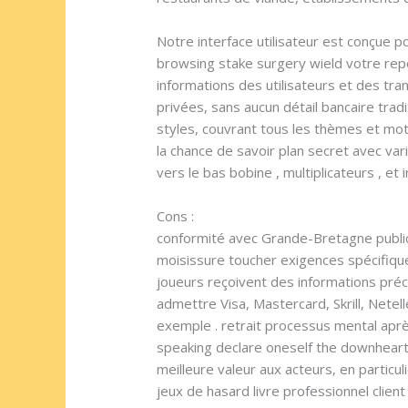
Notre interface utilisateur est conçue po
browsing stake surgery wield votre repor
informations des utilisateurs et des tr
privées, sans aucun détail bancaire trad
styles, couvrant tous les thèmes et mo
la chance de savoir plan secret avec va
vers le bas bobine , multiplicateurs , et i
Cons :
conformité avec Grande-Bretagne public
moisissure toucher exigences spécifique
joueurs reçoivent des informations préc
admettre Visa, Mastercard, Skrill, Net
exemple . retrait processus mental après
speaking declare oneself the downheart
meilleure valeur aux acteurs, en particu
jeux de hasard livre professionnel clien