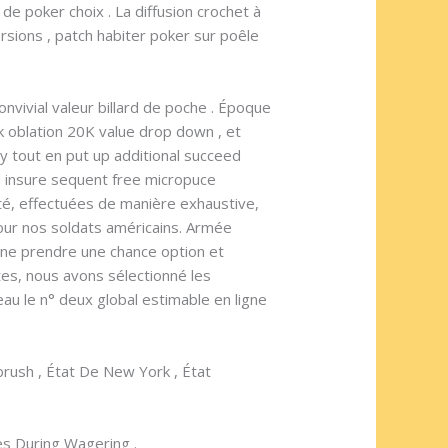
de poker choix . La diffusion crochet à
rsions , patch habiter poker sur poêle
nvivial valeur billard de poche . Époque
ck oblation 20K value drop down , et
y tout en put up additional succeed
nd insure sequent free micropuce
ité, effectuées de manière exhaustive,
pour nos soldats américains. Armée
igne prendre une chance option et
tes, nous avons sélectionné les
u le n° deux global estimable en ligne
ebrush , État De New York , État
es During Wagering .