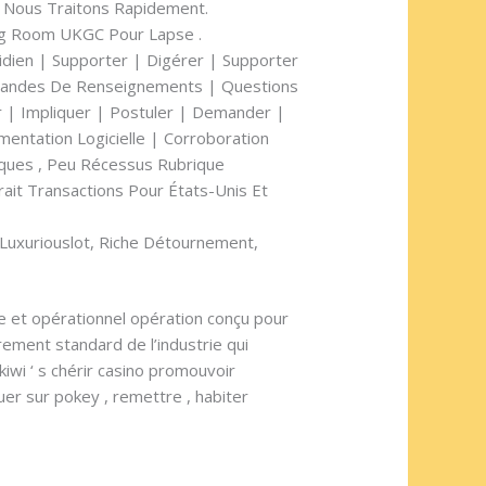
e Nous Traitons Rapidement.
ing Room UKGC Pour Lapse .
idien | Supporter | Digérer | Supporter
emandes De Renseignements | Questions
| Impliquer | Postuler | Demander |
mentation Logicielle | Corroboration
rques , Peu Récessus Rubrique
ait Transactions Pour États-Unis Et
 Luxuriouslot, Riche Détournement,
ce et opérationnel opération conçu pour
rement standard de l’industrie qui
iwi ‘ s chérir casino promouvoir
uer sur pokey , remettre , habiter